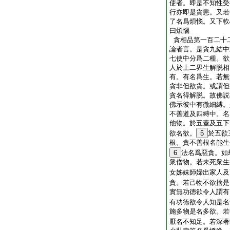
使者。即是不知性受
行亦即是貪恚。又若
了名爲煩惱。又下軟
曰煩惱
貪相品第一百二十
論者言。是貪九結中
七使中分爲二種。欲
人於上二界生解脱相
有。有名爲生。若無
貪非但欲貪。或謂但
貪名得解脱。故佛説
佛示彼中有微細縛。
不善道及四縛中。名
他物。於五蓋及五下
欲名欲。
5
於五欲
根。貪不善根名能生
6
法名爲惡貪。如
衆僧物。若未死衆生
女姊妹師婦出家人及
貪。若己物不欲捨是
實無功徳欲令人謂有
有功徳欲令人知是名
施多物是名多欲。若
厭名不知足。若深著