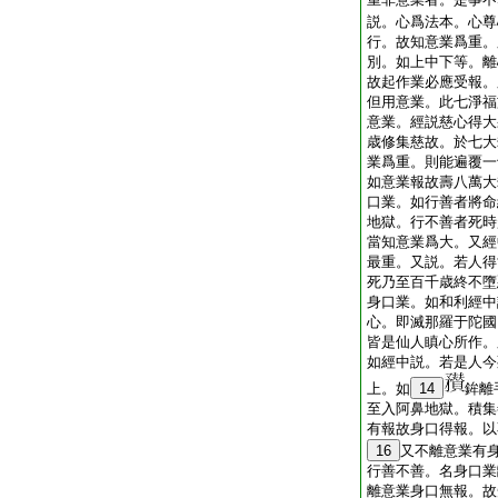
説。心爲法本。心尊
行。故知意業爲重。
別。如上中下等。離
故起作業必應受報。
但用意業。此七淨福
意業。經説慈心得大
歳修集慈故。於七大
業爲重。則能遍覆一
如意業報故壽八萬大
口業。如行善者將命
地獄。行不善者死時
當知意業爲大。又經
最重。又説。若人得
死乃至百千歳終不墮
身口業。如和利經中
心。即滅那羅于陀國
皆是仙人瞋心所作。
如經中説。若是人今
上。如
14
鉾離
至入阿鼻地獄。積集
有報故身口得報。以
16
又不離意業有
行善不善。名身口業
離意業身口無報。故