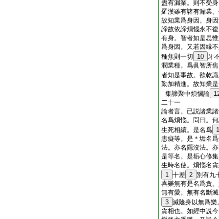
盡有漏業。則不受身
羅漢雖有諸有漏業。
故知業爲身因。身因
諦故依諦煩惱永不復
有身。智者如是思惟
爲身因。又若因縁不
種焦則一切
10
牙
潤業種。爲眞智所焦
者知是事故。欲乾識
勤加精進。故知業是
集諦聚中煩惱論
1
二十一
論者言。已説諸業諸
名爲煩惱。問曰。何
生死相續。是名爲
恚癡等。是＊垢名爲
法。亦名隱沒法。亦
是等名。是垢心修集
生時名使。煩惱名貪
1
十差
2
別有九
喜樂無有是名爲貪。
無有愛。無有名斷滅
3
滅陰身以無爲樂
貪相也。如經中説今