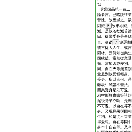
也
明業因品第一百二
論者言。已略説諸業
苦性。故應滅之。欲
因滅
5
故果亦滅。
滅。是故若欲滅苦當
曰。從業受身是事應
言。身從
7
波羅伽
或言從大人生。或言
因縁。云何知從業生
因縁破。當知從業受
類。當知因亦差別。
同。自在天等無差別
量差別故受種種身。
受身。所以者何。是
離殺生等諸不善法。
因業受身是則可返。
邪智斷故貪恚等諸煩
起後身業亦斷。是則
不可返。以自在等不
身。又現見果與因相
生稻。如是從不善業
得愛報。自在等因中
身本非自在等。又今