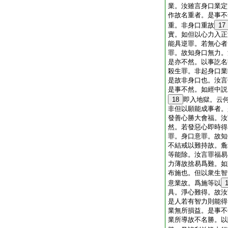
業。汝雖言身口業定
作故名重者。是事不
重。非身口重故
17
實。如但以心力入正
能具逆罪。若無心者
罪。故知身口無力。
是亦不然。以事訖名
殺生罪。非起身口業
是故非身口也。汝言
是事不然。如經中説
18
即入地獄。云
非但以願能成事者。
發善心勝大會福。汝
然。若發惡心即時得
罪。身口意罪。故知
不結戒以難持故。麁
等能除。汝言罪福易
力薄故捨易爲難。如
布施也。但以衆生智
意業故。爲施等以
具。淨心難得。故汝
是人若有智力則能得
業無所損益。是事不
業所導故不名勝。以