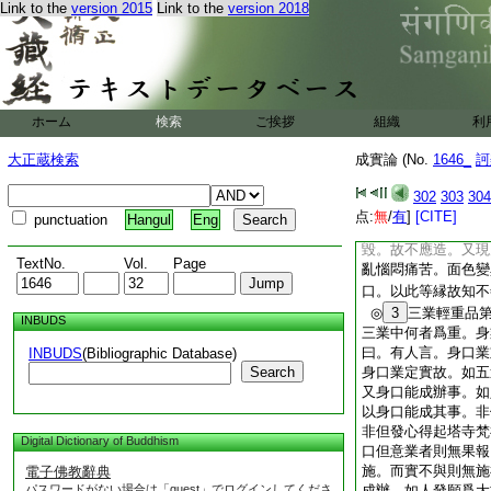
賊
15
身。況他人
Link to the
version 2015
Link to the
version 2018
果報則著。是故雖少
雖少亦能害人。如債
惡於人人常不忘。是
不可信。又行不善者
善故失人天樂。不樂
ホーム
検索
ご挨拶
組織
利
行不善者苦劇可愍。
受惡道苦。又不善業
大正蔵検索
成實論 (No.
1646_
訶
處。如金
18
鎗追
故有智者不應隨也。
302
303
304
能害善法故不應隨。
点:
無
/
有
]
[CITE]
punctuation
Hangul
Eng
應眞賢聖五通神仙。
毀。故不應造。又現
TextNo.
Vol.
Page
亂惱悶痛苦。面色變
口。以此等縁故知不
◎
3
三業輕重品
INBUDS
三業中何者爲重。身
曰。有人言。身口業
INBUDS
(Bibliographic Database)
Search
身口業定實故。如五
又身口能成辦事。如
以身口能成其事。非
非但發心得起塔寺梵
Digital Dictionary of Buddhism
口但意業者則無果報
施。而實不與則無施
電子佛教辭典
パスワードがない場合は「guest」でログインしてくださ
成辦。如人發願爲大