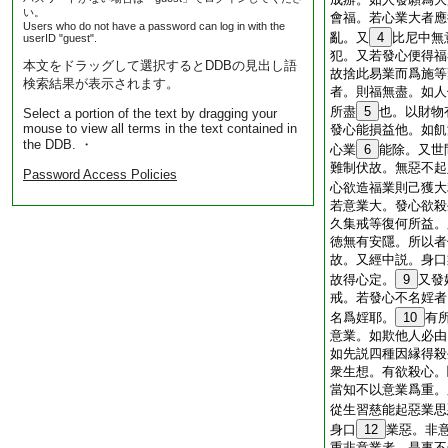
い。
會福。若心業大者應
Users who do not have a password can log in with the
亂。又
4
比尼中無
userID "guest".
犯。又若發心便得福
本文をドラッグして選択するとDDBの見出し語
故捨此易業而爲施等
検索結果が表示されます。
者。則福無盡。如人
所盡
5
也。以財物
Select a portion of the text by dragging your
mouse to view all terms in the text contained in
發心能損益他。如飢
the DDB. ・
心業
6
能除。又世
難制伏故。無惡不起
Password Access Policies
心欲造福業則己獲大
若意業大。發心欲殺
久集戒等復何所益。
徳無有安隱。所以者
故。又經中説。身口
故得心定。
9
又發
戒。若發心不名婬者
名爲婬耶。
10
有
意業。如欺他人必由
如先説四種因縁得殺
衆生想。有欲殺心。
當知不以意業爲重。
從生習慈能起惡業思
身口
12
業惡。非
重非意業者。是事不