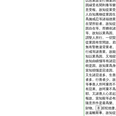
以惡業故受打捕繋閉
因縁受名聞利養等樂
意受報。故知從業受
人自知萬物從業因生
爲施戒忍等諸福徳業
在望所欲者。故知從
因自在等。而猶依諸
等。故知以業爲因。
謂聖人所行。一切賢
從業因有世間故。若
無有聖教違背業者。
行戒等諸善業。故能
知以業爲因。又地獄
故知由瞋惱等有諸惡
樹是因。故知業爲身
當知煩惱是惡道因。
又生諸惡道多。生善
者多。行善者少。故
等事善人所呵棄而不
有惡果。故呵棄不爲
耶。又諸善人心若起
報故。當知殺等必有
隨意所作是最爲樂。
財物。
8
婬犯他妻
故遠離斯事。故知從