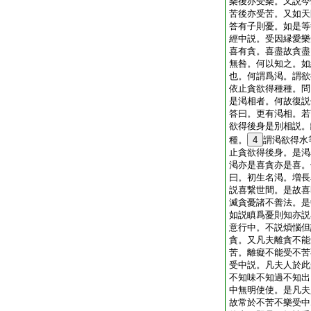
樂後亦受樂。又説今
苦後亦受苦。又如天
答有子則憂。如是等
經中説。受因縁愛樂
喜有貪。喜盡故貪盡
無咎。何以知之。如
也。何謂爲渇。謂欲
依止貪欲得種種。問
是渇相者。何故復説
答曰。更有渇相。若
欲得後身是別相説。
種。
4
謂渇欲得水
止貪欲得後身。是渇
渇亦是喜貪亦是喜。
曰。初生名渇。増長
説喜繋世間。是故喜
滅貪憂諸不善法。是
如説瞋爲憂則知亦説
意行中。不説煩惱但
貪。又凡夫離貪不能
苦。離癡不能受不苦
受中説。凡夫人於此
不知味不知過不知出
中無明使使。是凡夫
故常於不苦不樂受中