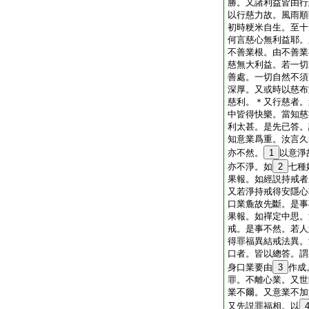
勝。又諸利益皆由行
以行慈力故。風雨順
初時粳米自生。至十
何言慈心無利益耶。
不善業根。由不善業
慈無大利益。若一切
善處。一切自然不須
深厚。又或時以慈布
慈利。＊又行慈者。
中皆得快樂。當知慈
利太甚。是先已答。
知意業爲重。汝言久
亦不然。
1
以意淨
亦不淨。如
2
七種
果報。如經説持戒者
又若淨持戒得安隱心
口業麁故先斷。是事
果報。如禪定中思。
戒。是事不然。若人
得罪福異結戒法異。
口者。皆以總答。謂
身口業要由
3
作成
罪。不離心業。又世
業不爾。又意業不加
又先説罪福相。以