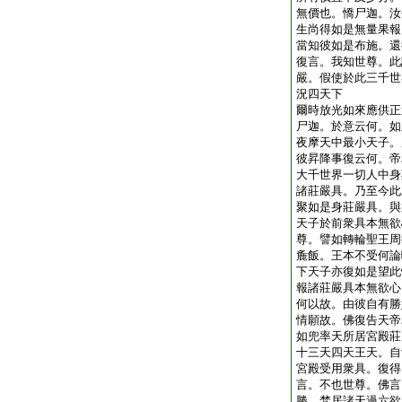
無價也。憍尸迦。汝
生尚得如是無量果報
當知彼如是布施。還
復言。我知世尊。此
嚴。假使於此三千世
況四天下
爾時放光如來應供正
尸迦。於意云何。如
夜摩天中最小天子。
彼昇降事復云何。帝
大千世界一切人中身
諸莊嚴具。乃至今此
聚如是身莊嚴具。與
天子於前衆具本無欲
尊。譬如轉輪聖王周
麁飯。王本不受何論
下天子亦復如是望此
報諸莊嚴具本無欲心
何以故。由彼自有勝
情願故。佛復告天帝
如兜率天所居宮殿莊
十三天四天王天。自
宮殿受用衆具。復得
言。不也世尊。佛言
勝。梵居諸天過六欲