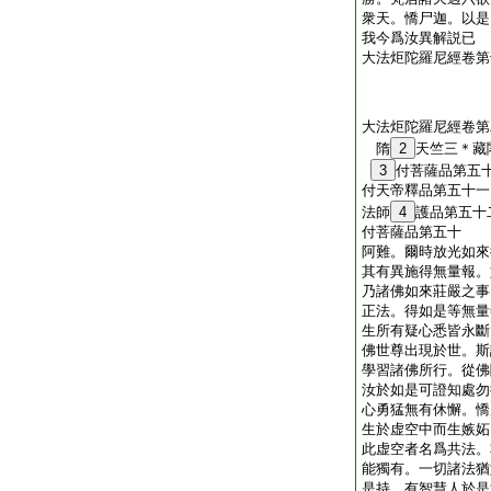
衆天。憍尸迦。以是
我今爲汝異解説已
大法炬陀羅尼經卷第
大法炬陀羅尼經卷第
隋
2
天竺三＊
3
付菩薩品第五
付天帝釋品第五十一
法師
4
護品第五十
付菩薩品第五十
阿難。爾時放光如來
其有異施得無量報。
乃諸佛如來莊嚴之事
正法。得如是等無量
生所有疑心悉皆永斷
佛世尊出現於世。斯
學習諸佛所行。從佛
汝於如是可證知處勿
心勇猛無有休懈。憍
生於虚空中而生嫉妬
此虚空者名爲共法。
能獨有。一切諸法猶
是持。有智慧人於是