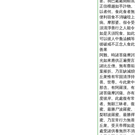
婆。我已處處開顯宣
正信檀越如手許物。
以者何。食此食者無
便利宿食不消噦噎上
病。摩那婆。假令受
須清淨善行之人能令
如是天須陀食。如此
可以彼人中麁澁觸等
彼破戒不正念人食此
善果
阿難。時諸菩薩摩訶
光如來應供正遍覺言
諸比丘僧。無有塵垢
葉摧折。乃至缺減煩
丘衆惟有牢固清淨持
畏。世尊。今此衆中
那含。有阿羅漢。有
諸菩薩摩訶薩。亦有
度彼岸。此處復有常
者。無願三昧者。復
蜜。最勝尸波羅蜜。
梨耶波羅蜜。最勝禪
蜜。乃至常行力無畏
丘衆。受天帝釋如是
處受諸供養無所不消