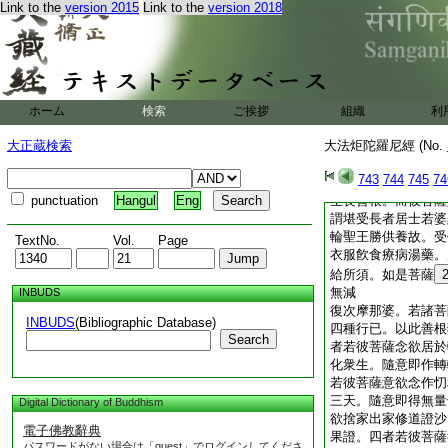
諸菩薩摩訶薩常行教
Link to the
version 2015
Link to the
version 2018
法成熟善根。若有所
如來聽受。是爲菩薩
菩薩摩訶薩於一切時
及如來塔若有所須如
來聽受。是爲菩薩摩
薩摩訶薩常樂讀誦讃
ホーム
検索
ご挨拶
組織
利
有所須如法求乞。得
大正蔵検索
大法炬陀羅尼經 (No.
菩薩摩訶薩開第四事
訶薩能住如是四種法
743
744
745
74
長無有損減。亦爲無
punctuation
Hangul
Eng
生長善根。而彼菩薩
謂堪受長者居士若婆
輪聖王勝供養故。受
TextNo.
Vol.
Page
衣服飮食療病湯藥。
給所須。如是菩薩
無減
INBUDS
復次摩那婆。若諸菩
INBUDS
(Bibliographic Database)
四種行已。以此善根
Search
者若彼菩薩念欲居於
化衆生。隨意即作轉
若彼菩薩意欲念作忉
三天。隨意即得無量
Digital Dictionary of Buddhism
欲捨家出家修道證沙
電子佛教辭典
果證。四者若彼菩薩
パスワードがない場合は「guest」でログインしてくださ