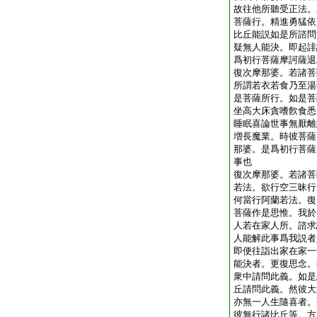
故往他所聽受正法。
菩薩行。精進勇猛依
比丘能説如是所諮問
疑無人能決。即起誹
爲初行菩薩摩訶薩退
復次摩那婆。若諸菩
所謂若衣若食乃至湯
是菩薩所行。如是菩
坐高大床貪嗜飮食悉
睡眠喜論世事無厭離
増長魔業。時彼菩薩
那婆。是爲初行菩薩
事也
復次摩那婆。若諸菩
若法。欲行空三昧行
何當行阿蘭若法。復
菩薩作是思惟。我於
人若在家人所。諮求
人能解此事爲我説者
即便往詣出家在家一
能決者。更復思念。
衆中請問此義。如是
丘請問此義。然彼大
亦無一人生隨喜者。
彼無行諸比丘等。方