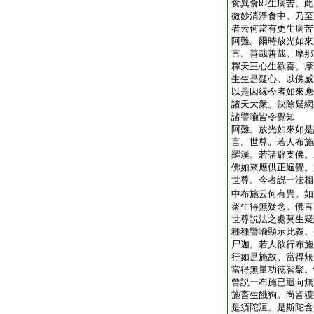
食異食即生病苦。此
微妙清淨食中。乃至
者云何當有更生病苦
阿難。爾時放光如來
言。善哉善哉。摩那
釋天王心生歡喜。摩
生生是疑心。以佛威
以是因縁今者如來應
諸天大衆。決除疑網
諸譬喩皆令覺知
阿難。放光如來如是
言。世尊。若人布施
羅漢。若諸辟支佛。
佛如來應供正遍覺。
世尊。今者説一法相
中布施云何有異。如
衆生得無疑念。佛言
世尊説法之處莫生疑
種種譬喩顯示此義。
尸迦。若人欲行布施
行如是施故。當得無
當得無量功徳智聚。
曾説一布施已迴向無
施畜生餓狗。尚皆獲
是須陀洹。是斯陀含