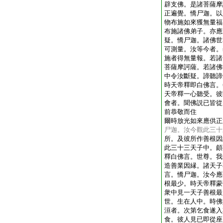
辟支佛。是諸菩薩摩
正遍覺。憍尸迦。以
物布施如來獲無量福
布施諸佛弟子。亦應
疑。憍尸迦。諸佛世
可測量。汝等今者。
施者得無量報。若諸
菩薩摩訶薩。若諸佛
中令汝斷疑。諦聽諦
時天帝釋即白佛言。
天帝釋一心聽受。彼
會者。聞佛説已皆從
前恭敬而住
爾時放光如來應供正
尸迦。汝今觀此三十
所。及彼所作善根因
此三十三天子中。頗
釋白佛言。世尊。我
造善業因縁。諸天子
言。憍尸迦。汝今應
根最少。時天帝釋蒙
衆中見一天子善根最
世。生在人中。時佛
洹者。次第乞食遂入
食。彼人見已即從座