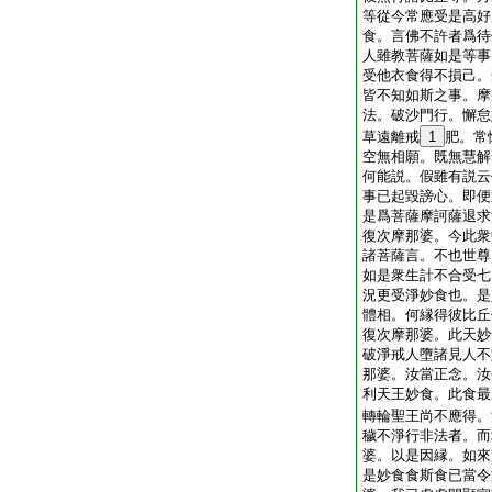
等從今常應受是高好
食。言佛不許者爲待
人雖教菩薩如是等事
受他衣食得不損己。
皆不知如斯之事。摩
法。破沙門行。懈怠
草遠離戒
1
肥。常
空無相願。既無慧解
何能説。假雖有説云
事已起毀謗心。即便
是爲菩薩摩訶薩退求
復次摩那婆。今此衆
諸菩薩言。不也世尊
如是衆生計不合受七
況更受淨妙食也。是
體相。何縁得彼比丘
復次摩那婆。此天妙
破淨戒人墮諸見人不
那婆。汝當正念。汝
利天王妙食。此食最
轉輪聖王尚不應得。
穢不淨行非法者。而
婆。以是因縁。如來
是妙食食斯食已當令