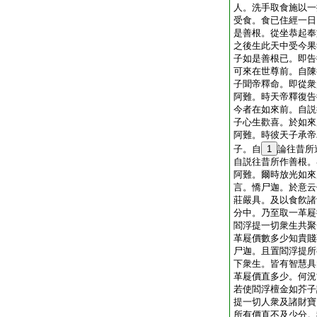
人。洗手取食施以一
受食。食已住經一日
是善根。從坐恭起奉
之後生此天中受今果
子如是善根已。即告
可來在世尊前。自陳
子聞帝釋命。即從衆
阿難。時天帝釋復告
今者在如來前。自説
子心生歡喜。於如來
阿難。時彼天子承帝
子。自
1
論往昔所
自説往昔所作善根。
阿難。爾時放光如來
言。憍尸迦。於意云
莊嚴具。及以食飮諸
分中。乃至取一革屣
閻浮提一切衆生共聚
革屣價數多少知貴賤
尸迦。且置閻浮提所
下衆生。皆有智慧具
革屣價直多少。何況
若使閻浮檀金如芥子
提一切人衆及諸財寶
所有價直不及少分。