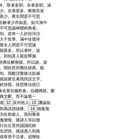
何。取者多耶。在者多耶。波
少。在者甚多。佛復告波
甚少。衆生聞是不可思
信解者少亦如是。如大海中
不可思議神變經典者。
旬。若有一人於恒河沙
大千世界。滿中珍寶持
善女人聞是不可思議
福甚多。所以者何。波
。則知其人親從釋迦
經典信解無疑。何以故。波
。聞此世所難信經典。能
旬。我般涅槃後法欲滅
彼諸衆生著我所説文字。
於諍競。捨思惟法捨已
養名譽衣服飮食。自纒縛故。樂
典文辭。而不論第一
道
12
反向他人
13
譏論如
則爲誹謗諸佛。
14
積集無
天佐助彼人。爲利養恭
逸慠慢。彼諸人等以慠
行比丘受持讀誦此經
生謗毀。彼諸愚人則爲
或有畏不活者。或慚耻