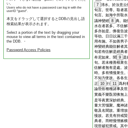
い。
7
渧水。於汝意云
Users who do not have a password can log in with the
旬言。世尊。取者甚
userID "guest".
旬言。如海中所取水
本文をドラッグして選択するとDDBの見出し語
議神變經
8
典。能
検索結果が表示されます。
水在者甚多。不信解
多亦如是。佛復告波
Select a portion of the text by dragging your
等劫。日日以滿三千
mouse to view all terms in the text contained in
the DDB. ・
用布施。不如善男子
神變經典能信解者其
Password Access Policies
旬若有信解是經典者
牟尼如來。聞
9
是
旬。若未種善根衆生
信解者無有是處。波
時。多有憍慢衆生。
不知方便故。各各生
正
10
行
11
爲利
論世俗種種諸事及世
實義不樂翫習佛無上
是等眞實深妙經典。
量大苦惱聚。魔神諸
敬及名聞故。重増放
慢故。若見有持戒賢
典者。而輕慢憎嫉横
現世破犯禁戒。其中