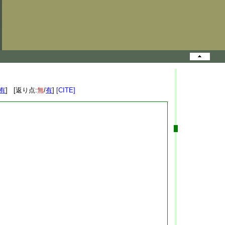
有
] [返り点:
無
/
有
]
[CITE]