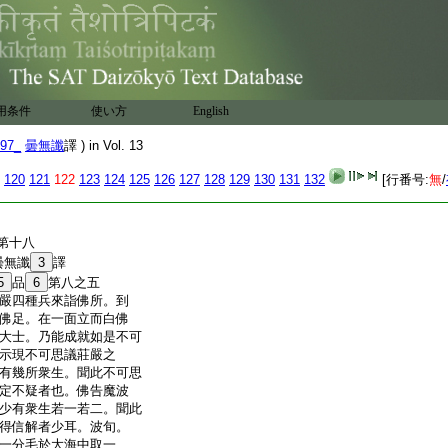
能令衆華得開敷
諸子得悟亦如是
淨如虚空照如日
是故我禮佛及子
十方虚空猶可
15
渉
世尊功徳不可盡
16
◎
用条件
使い方
English
第十七
97_
曇無讖
譯 ) in Vol. 13
120
121
122
123
124
125
126
127
128
129
130
131
132
[行番号:
無
/
第十八
曇無讖
3
譯
5
品
6
第八之五
嚴四種兵來詣佛所。到
佛足。在一面立而白佛
大士。乃能成就如是不可
示現不可思議莊嚴之
有幾所衆生。聞此不可思
定不疑者也。佛告魔波
少有衆生若一若二。聞此
得信解者少耳。波旬。
一分毛於大海中取一