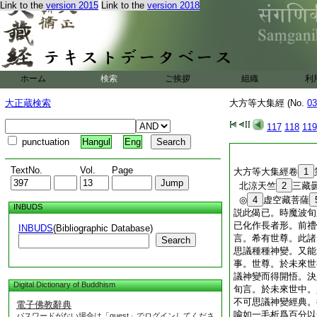
如日無翳能普照 
Link to the
version 2015
Link to the
version 2018
佛智慧光照長流 
如風無礙山不動 
佛子放光雨甘露 
大千海水尚可量 
諸衆生心尚可同 
ホーム
検索
ご挨拶
組織
利
大方等大集經卷
17
大正蔵検索
大方等大集經 (No.
03
117
118
119
punctuation
Hangul
Eng
TextNo.
Vol.
Page
大方等大集經卷
1
北涼天竺
2
三藏
◎
4
虚空藏菩薩
INBUDS
説此偈已。時魔波旬
已化作長者形。前禮
INBUDS
(Bibliographic Database)
言。希有世尊。此諸
Search
思議種種神變。又能
事。世尊。於未來世
議神變而得開悟。決
Digital Dictionary of Buddhism
旬言。於未來世中。
不可思議神變經典。
電子佛教辭典
喩如一毛析爲百分以
パスワードがない場合は「guest」でログインしてくださ