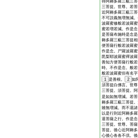
得阿耨多羅三藐三菩
三菩提。世尊。若菩
近阿耨多羅三藐三菩
不可説義無増無減。
波羅蜜修般若波羅蜜
蜜若増若減。作是念
是菩薩布施時是念是
耨多羅三藐三菩提相
便菩薩行般若波羅蜜
作是念。尸羅波羅蜜
毘梨耶波羅蜜禪波羅
善知方便菩薩行般若
時。不作是念。般若
般若波羅蜜但有名字
1
是善根。
2
如
須菩提白佛言。世尊
三菩提。須菩提。阿
是如如無増減。若菩
耨多羅三藐三菩提。
雖無増減。而不退諸
以是行則近阿耨多羅
退菩薩之行。作是念
三菩提。世尊。菩薩
菩提。後心近阿耨多
心後心各各不倶。後