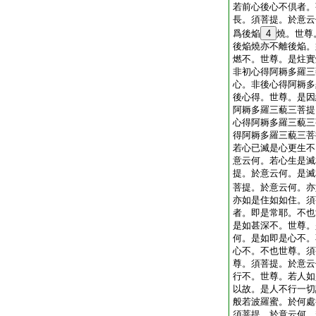
若前心後心不倶者。
長。須菩提。於意云
爲後焔
4
燒。世尊
後焔燒亦不離後焔。
燃不。世尊。是炷實
非初心得阿耨多羅三
心。非後心得阿耨多
後心得。世尊。是因
阿耨多羅三藐三菩提
心得阿耨多羅三藐三
得阿耨多羅三藐三菩
若心已滅是心更生不
意云何。若心生是滅
提。於意云何。是滅
菩提。於意云何。亦
亦如是住如如住。須
者。即是常耶。不也
是如甚深不。世尊。
何。是如即是心不。
心不。不也世尊。須
尊。須菩提。於意云
行不。世尊。若人如
以故。是人不行一切
般若波羅蜜。於何處
須菩提。於意云何。