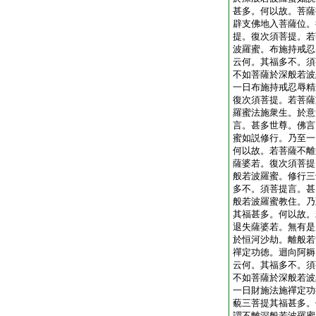
甚多。何以故。菩薩
辟支佛地入菩薩位。
提。復次須菩提。若
波羅蜜。布施持戒忍
云何。其福多不。須
不如菩薩於深般若波
一日布施持戒忍辱精
復次須菩提。若菩薩
羅蜜法施衆生。於意
言。甚多世尊。佛言
蜜如説修行。乃至一
何以故。若菩薩不離
薩婆若。復次須菩提
般若波羅蜜。修行三
多不。須菩提言。甚
般若波羅蜜教住。乃
其福甚多。何以故。
退失薩婆若。無有是
於恒河沙劫。離般若
禪定功徳。迴向阿耨
云何。其福多不。須
不如菩薩於深般若波
一日財施法施禪定功
藐三菩提其福甚多。
謂不離深般若波羅蜜