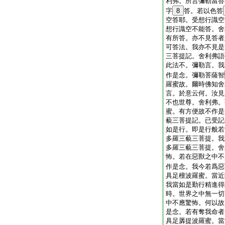
利弗。所言彌勒當答
字
8
答。若以色答
空答耶。受想行識空
想行識空不能答。舍
有所答。亦不見答者
可答法。我亦不見是
三菩提記。舍利弗語
此法不。彌勒言。我
作是念。彌勒菩薩智
羅蜜故。爾時佛知舍
言。於意云何。汝見
不也世尊。舍利弗。
蜜。有方便故不作是
藐三菩提記。已受記
如是行。即是行般若
多羅三藐三菩提。我
多羅三藐三菩提。舍
怖。若在惡獸之中不
作是念。我今若爲惡
具足檀波羅蜜。當近
我當如是勤行精進得
時。世界之中無一切
中不應驚怖。何以故
是念。若有奪我命者
具足羼提波羅蜜。當