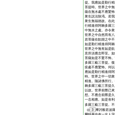
提。我應如是勤行精
菩提時。世界之中無
薩在無水處不應驚怖
衆生説法除渇。若我
衆生無福徳故。在此
行精進得阿耨多羅三
中無水之處。亦令衆
世界之中自然而有八
若菩薩在飢饉之中不
如是勤行精進得阿耨
世界之中無有如是飢
意所須應念即至。如
菩薩如是不驚不怖。
多羅三藐三菩提。復
疫處不應驚怖。何以
應如是勤行精進得阿
時。世界之中一切衆
精進。隨諸佛所行。
耨多羅三藐三菩提久
以故。世界前際已來
想。不應念前際是久
一念相應。如是舍利
多羅三藐三菩提。不
◎
3
摩訶般若波
爾時會中有一女人字