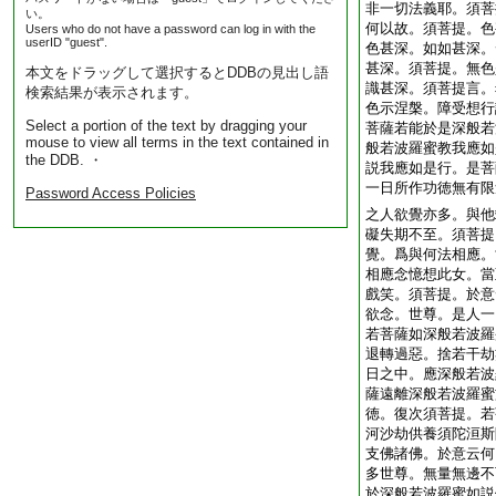
非一切法義耶。須菩
い。
何以故。須菩提。色
Users who do not have a password can log in with the
userID "guest".
色甚深。如如甚深。
甚深。須菩提。無色
本文をドラッグして選択するとDDBの見出し語
識甚深。須菩提言。
検索結果が表示されます。
色示涅槃。障受想行
Select a portion of the text by dragging your
菩薩若能於是深般若
mouse to view all terms in the text contained in
般若波羅蜜教我應如
the DDB. ・
説我應如是行。是菩
一日所作功徳無有限
Password Access Policies
之人欲覺亦多。與他
礙失期不至。須菩提
覺。爲與何法相應。
相應念憶想此女。當
戲笑。須菩提。於意
欲念。世尊。是人一
若菩薩如深般若波羅
退轉過惡。捨若干劫
日之中。應深般若波
薩遠離深般若波羅蜜
徳。復次須菩提。若
河沙劫供養須陀洹斯
支佛諸佛。於意云何
多世尊。無量無邊不
於深般若波羅蜜如説