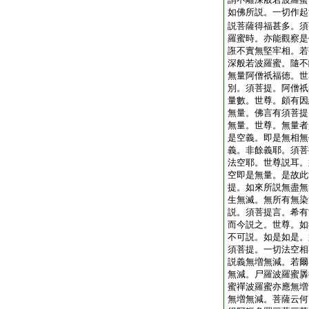
如佛所説。一切作起
説菩薩得福甚多。須
羅蜜時。亦能觀察是
誑不實無堅牢相。若
深般若波羅蜜。隨不
無量阿僧祇福徳。世
別。須菩提。阿僧祇
量數。世尊。頗有因
無量。佛言有須菩提
無量。世尊。無量者
是空義。即是無相無
義。非餘義耶。須菩
法空耶。世尊説耳。
空即是無量。是故此
提。如來所説無盡無
生無滅。無所有無染
説。須菩提言。希有
而今説之。世尊。如
不可説。如是如是。
須菩提。一切法空相
説義無増無減。若爾
無減。尸羅波羅蜜羼
蜜禪波羅蜜亦應無増
無増無減。菩薩云何