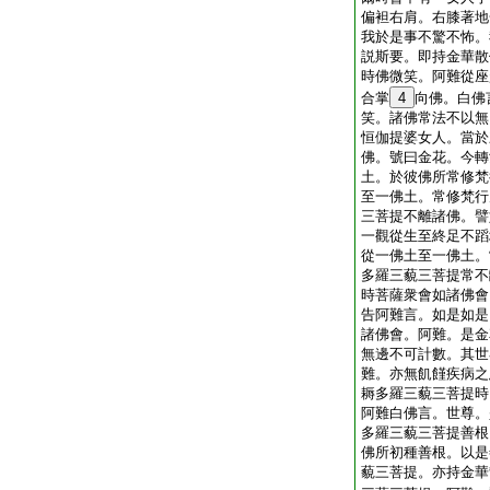
偏袒右肩。右膝著地
我於是事不驚不怖。
説斯要。即持金華散
時佛微笑。阿難從座
合掌
4
向佛。白佛
笑。諸佛常法不以無
恒伽提婆女人。當於
佛。號曰金花。今轉
土。於彼佛所常修梵
至一佛土。常修梵行
三菩提不離諸佛。譬
一觀從生至終足不蹈
從一佛土至一佛土。
多羅三藐三菩提常不
時菩薩衆會如諸佛會
告阿難言。如是如是
諸佛會。阿難。是金
無邊不可計數。其世
難。亦無飢饉疾病之
耨多羅三藐三菩提時
阿難白佛言。世尊。
多羅三藐三菩提善根
佛所初種善根。以是
藐三菩提。亦持金華