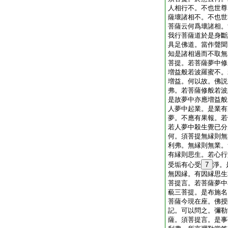
人相行不。不也世尊
薩壞諸相不。不也世
菩薩云何爲壞諸相。
我行菩薩道於是身斷
具足佛道。當作聲聞
知是諸相過而不取無
菩提。若菩薩夢中修
増益般若波羅蜜不。
増益。何以故。佛説
弗。若菩薩修般若波
是故夢中亦應増益般
人夢中起業。是業有
夢。不應有果報。若
若人夢中殺生覺已分
何。須菩提無縁則無
利弗。無縁則無業。
有縁則思生。若心行
受垢有心受
7
淨。
無因縁。有因縁思生
菩提言。若菩薩夢中
藐三菩提。是布施名
菩薩今現在座。佛授
記。可以問之。彌勒
薩。須菩提言。是事