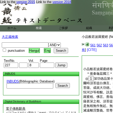
Link to the
version 2015
Link to the
version 2018
利故守護正法。乃至
悔。須菩提。以是相
復次須菩提。阿惟越
法時。心無所疑。須
但聞如來説法時。心
時。亦無所疑耶。須
ホーム
検索
ご挨拶
組織
利
法時。亦無所疑。何
無生忍故。須菩提。
大正蔵検索
小品般若波羅蜜經 (N
當知是阿惟越致菩薩
561
562
563
56
小品般＊若經卷第六
有
]
[CITE]
punctuation
Hangul
Eng
TextNo.
Vol.
Page
小品般若波羅蜜經卷
＊後秦龜茲國三
INBUDS
◎
1
深功徳品第
INBUDS
(Bibliographic Database)
爾時須菩提白佛言。
Search
菩薩。成就大功徳。
恒河沙等相貌。説是
羅蜜相。佛言。善哉
薩甚深之相。須菩提
Digital Dictionary of Buddhism
是無相無作無起。無
電子佛教辭典
滅遠離涅槃義。世尊
パスワードがない場合は「guest」でログインしてくださ