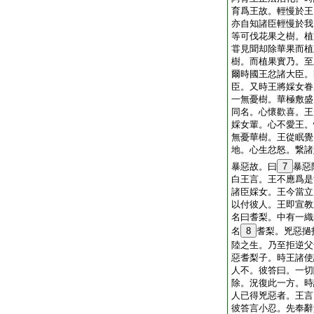
育爲王故。輕慢於王
亦自知諸臣輕慢於我
等可伐花果之樹。植
甞見聞却除華果而植
樹。而植果實乃。至
爾時國王忿諸大臣。
臣。又時王將婇女眷
一無憂樹。華極敷盛
同名。心懷歡喜。王
婇女輩。心不愛王。
無憂華樹。王從眠覺
地。心生忿怒。繋諸
暴惡故。曰
7
暴惡
白王言。王不應爲是
諸臣婇女。王今當立
以付彼人。王即宣教
名曰耆梨。中有一織
名
8
耆梨。兇惡撾
陸之生。乃至拒逆父
惡耆梨子。時王諸使
人不。彼答曰。一切
除。況復此一方。時
人已得兇惡者。王言
彼答言小忍。先奉辭