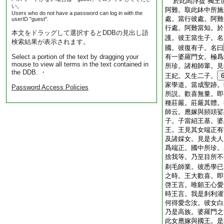
於此閻浮提 獨王
い。
阿難。取此鉢中所施
Users who do not have a password can log in with the
處。當行彼處。阿難
userID "guest".
行處。阿難當知。於
本文をドラッグして選択するとDDBの見出し語
護。彼王當生子。名
検索結果が表示されます。
國。彼復有子。名曰
Select a portion of the text by dragging your
有一婆羅門女。極爲
mouse to view all terms in the text contained in
所珍。諸相師輩。見
the DDB. ・
王妃。又生二子。
家學道。當成聖跡。
Password Access Policies
所説。歡喜無量。即
種莊嚴。莊嚴其體。
師云。應嫁與頻頭娑
子。子當紹王基。婆
王。王見其女端正有
及諸婇女。見是夫人
爲端正。國中所珍。
捨我等。乃至目所不
剃毛師業。彼悉學已
之時。王大歡喜。即
啓王言。唯願王心愛
時王言。我是刹利灌
何得愛念汝。彼女白
乃是高族。婆羅門之
此女應嫁與國王。是