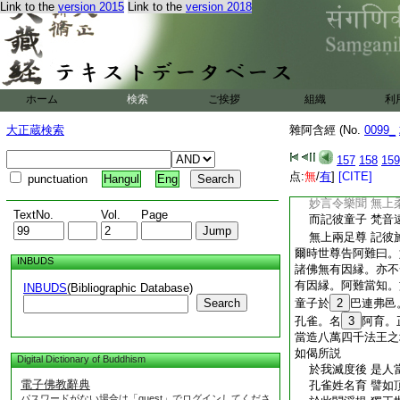
Link to the
version 2015
Link to the
version 2018
牟尼知彼心 及彼
受果増善根 及福
即以大悲心 受其
時闍耶以此善根。當
乃至得成無上正覺。
阿難見世尊發微笑。
ホーム
検索
ご挨拶
組織
利
佛言。世尊。諸佛世
非無因縁。而能發微
大正蔵検索
雜阿含經 (No.
0099_
縁。而發微笑。如偈
世尊離調笑 無上
157
158
159
齒白如珂玉 最勝
点:
無
/
有
]
[CITE]
punctuation
Hangul
Eng
勇猛勤精進 無師
妙言令樂聞 無上
TextNo.
Vol.
Page
而記彼童子 梵音
無上兩足尊 記彼
爾時世尊告阿難曰。
INBUDS
諸佛無有因縁。亦不
有因縁。阿難當知。
INBUDS
(Bibliographic Database)
Search
童子於
2
巴連弗邑
孔雀。名
3
阿育。
當造八萬四千法王之
如偈所説
Digital Dictionary of Buddhism
於我滅度後 是人
電子佛教辭典
孔雀姓名育 譬如
パスワードがない場合は「guest」でログインしてくださ