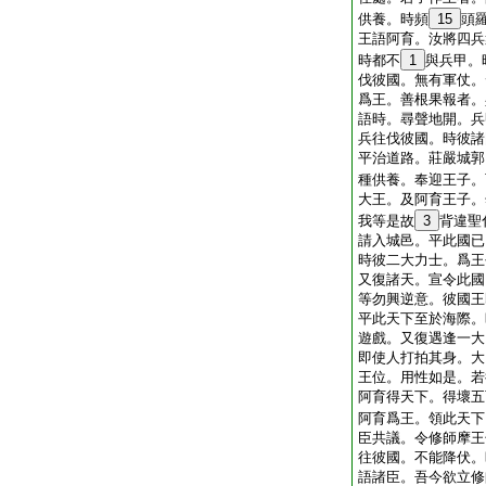
供養。時頻
15
頭
王語阿育。汝將四兵
時都不
1
與兵甲。
伐彼國。無有軍仗。
爲王。善根果報者。
語時。尋聲地開。兵
兵往伐彼國。時彼諸
平治道路。莊嚴城郭
種供養。奉迎王子。
大王。及阿育王子。
我等是故
3
背違聖
請入城邑。平此國已
時彼二大力士。爲王
又復諸天。宣令此國
等勿興逆意。彼國王
平此天下至於海際。
遊戲。又復遇逢一大
即使人打拍其身。大
王位。用性如是。若
阿育得天下。得壞五
阿育爲王。領此天下
臣共議。令修師摩王
往彼國。不能降伏。
語諸臣。吾今欲立修