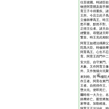
往至彼國。時諸臣欲
物塗阿育體及面手脚
育王子今得重疾。諸
王所。今且立此子爲
立修師摩爲王。時王
愁不樂。默然不對。
正得王位者。諸天自
繒繋首。尋聲諸天即
繋首。時王見此相貎
阿育王如禮法殯葬父
陀爲大臣。時修師摩
阿育爲王。心生不忍
育。阿育王四門中二
安大臣。自守東門。
木象。又作阿育王像
外。又作無烟火坑聚
來到時。阿
樓陀
作王者。阿育在東門
王者。自然得作王。
墮火坑。便即死亡。
爾時有一大力士。名
師摩終亡。厭世將無
家學道。加勤精進。
阿育王正法治化。時