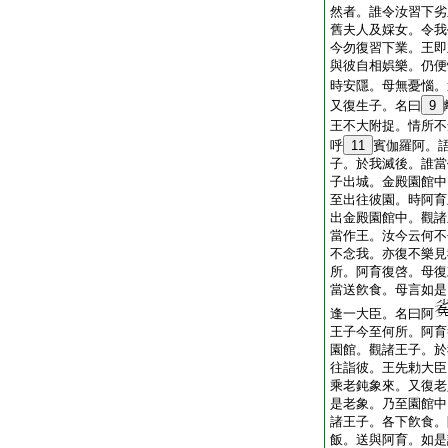
然者。誰令汝習下劣
舊夫人及婇女。令我
今勿復習下業。王即
與彼自相娯樂。仍便
時安隱。母無憂惱。
又復生子。名曰
9
王不大附捉。情所不
呼
11
賓伽羅阿。
子。於我滅後。誰當
子出城。金殿園館中
至出往彼園。時阿育
出金殿園館中。觀諸
當作王。汝今云何不
不念我。亦復不樂見
所。阿育復啓。母復
當送飮食。母言如是
逢一大臣。名曰阿
王子今至何所。阿育
園館。觀諸王子。於
往詣彼。王先勅大臣
乘老鈍象來。又復老
是老象。乃至園館中
諸王子。各下飮食。
飯。送與阿育。如是