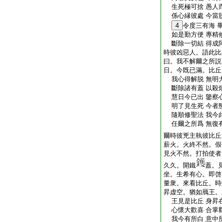
生死極可捨 愚人
係心縁彼處 今當
4
令度三有海 
如是勤方便 專精
斷除一切結 得成
時彼凶惡人。語此比
曰。我不解爾之所説
日。今既已滿。比丘
我心得解脱 無明
斷除諸有蓋 以殺
慧日今已出 鑒察
明了見生死 今者
隨順修聖法 我今
任爾之所爲 無復
爾時彼兇主執彼比丘
薪火。火終不然。假
見火不然。打拍使者
久久。開鐵
蓋。
坐。生希有心。即啓
量衆。來看比丘。時
昇虚空。猶如鴈王。
王見是比丘 身昇
心懷大歡喜 合掌
我今有所白 意中