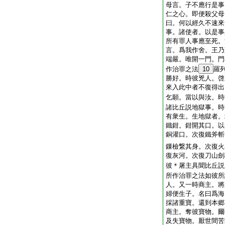
母言。子不應行是事
仁之心。即便殺父母
曰。何以經久不速來
事。諸使者。以是事
所有罪人事應至死。
言。爲我作舍。王乃
端嚴。唯開一門。門
作治罪之法
10
羅
勝好。時彼兇人。啓
來入此中者不復得出
乞願。當以與汝。時
諸比丘説地獄事。時
有衆生。生地獄者。
鐵鉗。鉗開其口。以
銅灌口。次復鐵斧斬
鏁檢繋其身。次復火
復灰河。次復刀山劍
彼＊屠主具聞比丘説
所作治罪之法如彼所
人。又一時商主。將
婦便生子。名曰爲海
採諸重寶。還到本郷
商主。奪彼寶物。爾
及失寶物。厭世間苦