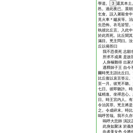
學道。
3
還其本土
邑。過此夜已。晨朝
乞食。誤入屠殺舍中
見火車＊鑪炭等。治
生恐怖。衣毛皆竪。
執彼比丘言。入此中
於此而死。比丘聞其
滿目。兇主問曰。汝
丘以偈答曰
我不恐畏死 志願
所求不成果 是故
人身極難得 出家
遇釋師子王 自今
爾時兇主語比丘曰。
比丘復以哀言答云。
至一月。彼兇不聽。
七日。彼即聽許。時
猛精進。坐禪息心。
日。時王宮内人。有
令治其罪。兇主將是
之。令成碎末。時比
嗚呼苦哉。我不久亦
嗚呼大悲師 演説
此身如聚沫 於義
向者美女色 今將