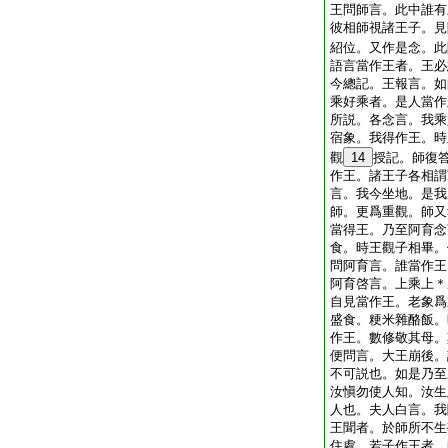
王問師言。此中誰有
彼相師視諸王子。見
紹位。又作是念。此
語言當作王者。王必
今總記。王報言。如
乘好乘者。是人當作
所説。各念言。我乘
宿象。我得作王。時
觀
14
授記。師復
作王。諸王子各相謂
言。我今坐地。是我
師。更爲重觀。師又
當得王。乃至阿育念
食。時王觀子相畢。
問阿育言。誰當作王
阿育啓言。上乘上＊
自見當作王。老象爲
盛食。粳米雜酪飯。
作王。數修敬其母。
便問言。大王崩後。
不可説也。如是乃至
汝愼勿使人知。汝生
人也。夫人白言。我
王聞者。於師所不生
住處。若子作王者。