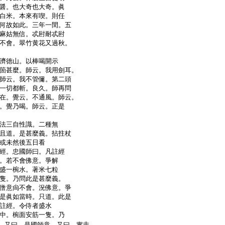
醤。也大奇也大奇。眞
白米。本來有喫。則任
何故如此。三年一閏。五
麻姑無信。忒尀耐忒尀
不會。翠竹黄花又過秋。
濟徳山。以棒喝開示
箇甚麼。師云。我用劍耳。
師云。我不管儞。第二頭
一切都斬。良久。師再問
在。覺云。不通風。師云。
。覺乃喝。師云。正是
法三自性識。二種無
且道。是甚麼義。拈拄杖
或未然後五日看
經。忠國師曰。凡註經
。若不會佛意。爭解
盛一椀水。著米七粒
隻。乃問此是甚麼義。
僧意尙不會。況佛意。爭
是眞如當時。只道。此是
註經。令侍者盛水
中。椀面安筋一隻。乃
。又曰。是國師意。又曰。實非