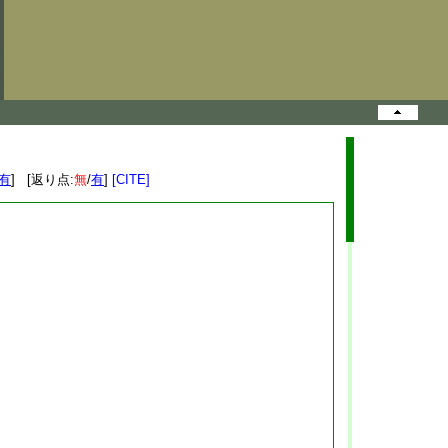
有
] [返り点:
無
/
有
]
[CITE]