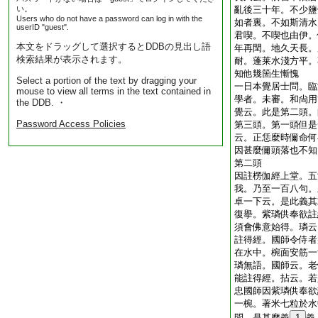
い。
亂後三十年。不少鹽
Users who do not have a password can log in with the
如者裏。不如斯清水
userID "guest".
君喫。不喫也由伊。
本文をドラッグして選択するとDDBの見出し語
年再閏。地久天長。
検索結果が表示されます。
耐。蓬莱水淺方平。
知他幾箇生慚愧
Select a portion of the text by dragging your
一日本覺居士問。臨
mouse to view all terms in the text contained in
學者。未審。和尙用
the DDB. ・
覺云。此是第二頭。
Password Access Policies
第三頭。第一頭但是
云。正恁麼時儞命何
因甚麼儞頭落也不知
第二頭
因註楞伽經上堂。五
我。乃至一百八句。
卓一下云。是此義其
復擧。紫璘供奉欲註
須會佛意始得。璘云
註得經。國師令侍者
在水中。椀面安筋一
璘無語。國師云。老
能註得經。拈云。若
忠國師因紫璘供奉欲
一椀。著米七粒於水
問。是甚麼義
1
義