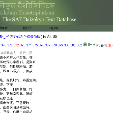
所以道。行而宜之之謂
一義。撃拂子云。向南
出問。參侍巾瓶九十
。快便難逢。請師端的。
鐘。進云。眞如解脱神通
用条件
使い方
English
故有迷有悟。答云。盞子
進云。與麼則人人解
54_
竺僊梵仙
語
竺僊梵仙
編 ) in Vol. 80
恣三昧去耶。答云。飛
夏末。東去西去。萬里無
370
371
372
373
374
375
376
377
378
379
380
381
382
[行番号:
無
/
。答云。絆殺人。進云。如
向甚麼處去。答云。兩
去不來時又作麼生。答
將此深心奉塵刹。是則名
聖制。剋期取證底。若
。即今不暇拈出。何故
足。龜長於蛇。鉢盂無柄。
聻。下座
多力。一日到眞如。打
統。更無南與北。溌頼
花蝶也迷
病出金瓶。正恁麼時
。山僧與儞診候臨時。
。乃云。作麼生自從胡