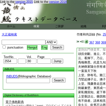
Link to the
version 2015
Link to the
version 2018
行者行也。儀者宜也
義。且道。如何是第
看北斗
解夏上堂。善玖侍者
日。西來祖意不可得
答云。須彌頂上撃金
ホーム
検索
ご挨拶
組織
利
遊戲。本自具足。何
撲落地楪子成七片。
大正蔵検索
竺僊和尚語録 (No.
25
却布袋頭。箇箇證自
龍在天。進云。秋初
367
368
369
寸草處去。此意如何
punctuation
Hangul
Eng
是則出門便是草。擬
頭倶坐斷。進云。不
TextNo.
Vol.
Page
云。看脚下。乃云。
爲報佛恩。此是九旬
夫衲僧家隨分所有者
INBUDS
一葉落天下秋
上堂。卵有毛。雞三
INBUDS
(Bibliographic Database)
乃竪起拂子云。拂子
Search
上堂。飛廉善走惡來
倒籬兼壁。東西成一
家私幾箇知。庭下寒
Digital Dictionary of Buddhism
上堂垂語云。藥因救
有不病者。請來相見
電子佛教辭典
良久云。依舊不沾唇
パスワードがない場合は「guest」でログインしてくださ