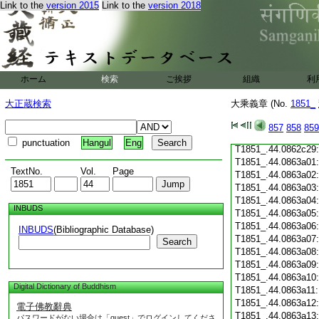
Link to the
version 2015
Link to the
version 2018
T1851_.44.0862c18
T1851_.44.0862c19
T1851_.44.0862c20
T1851_.44.0862c21
T1851_.44.0862c22
T1851_.44.0862c23
ホーム
検索
ご挨拶
組織
利
T1851_.44.0862c24
T1851_.44.0862c25
大正蔵検索
大乘義章 (No.
1851_
T1851_.44.0862c26
T1851_.44.0862c27
857
858
859
T1851_.44.0862c28
punctuation
Hangul
Eng
T1851_.44.0862c29
T1851_.44.0863a01
TextNo.
Vol.
Page
T1851_.44.0863a02
T1851_.44.0863a03
T1851_.44.0863a04
INBUDS
T1851_.44.0863a05
T1851_.44.0863a06
INBUDS
(Bibliographic Database)
T1851_.44.0863a07
Search
T1851_.44.0863a08
T1851_.44.0863a09
T1851_.44.0863a10
Digital Dictionary of Buddhism
T1851_.44.0863a11
T1851_.44.0863a12
電子佛教辭典
T1851_.44.0863a13
パスワードがない場合は「guest」でログインしてくださ