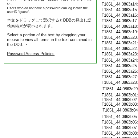
い。
T1851_.44.0863a14
Users who do not have a password can log in with the
T1851_.44.0863a15
userID "guest".
T1851_.44.0863a16
本文をドラッグして選択するとDDBの見出し語
T1851_.44.0863a17
検索結果が表示されます。
T1851_.44.0863a18
T1851_.44.0863a19
Select a portion of the text by dragging your
T1851_.44.0863a20
mouse to view all terms in the text contained in
T1851_.44.0863a21
the DDB. ・
T1851_.44.0863a22
Password Access Policies
T1851_.44.0863a23
T1851_.44.0863a24
T1851_.44.0863a25
T1851_.44.0863a26
T1851_.44.0863a27
T1851_.44.0863a28
T1851_.44.0863a29
T1851_.44.0863b01:
T1851_.44.0863b02:
T1851_.44.0863b03:
T1851_.44.0863b04
T1851_.44.0863b05
T1851_.44.0863b06
T1851_.44.0863b07
T1851_.44.0863b08