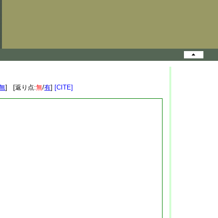
無
] [返り点:
無
/
有
]
[CITE]