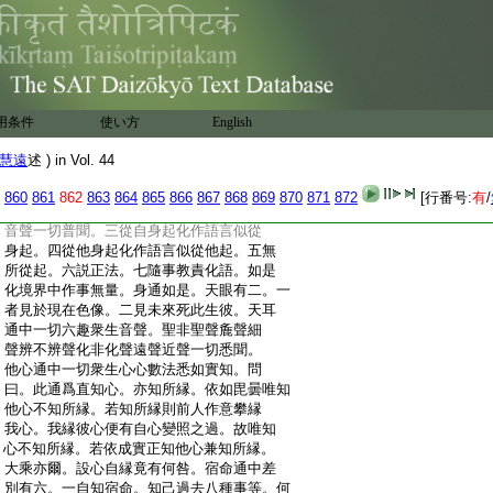
:
自在。能令衆生若來若去若住若臥一切隨
:
心。十二障他神通。除上及等悉能障弊。十三
:
與辨無辨衆生能與辨才。十四與念失念衆
:
生能與正念。十五與樂無樂衆生能與其樂。
:
十六放光身能出光普照一切。變義如是。化
:
亦無量。要攝有三。一者化身。化爲一切衆生
用条件
使い方
English
:
形類。二者化語。化爲種種音聲語言。三化境
:
界。化爲一切飮食等事。就化身中略有五種。
慧遠
述 ) in Vol. 44
:
一化似自身。二不相似。三似他身。四不相似。
:
五自身他身相似不相似一切化現化。語有
860
861
862
863
864
865
866
867
868
869
870
871
872
[行番号:
有
/
:
七。一妙音説法其聲微妙。二廣音説法所出
:
音聲一切普聞。三從自身起化作語言似從
:
身起。四從他身起化作語言似從他起。五無
:
所從起。六説正法。七隨事教責化語。如是
:
化境界中作事無量。身通如是。天眼有二。一
:
者見於現在色像。二見未來死此生彼。天耳
:
通中一切六趣衆生音聲。聖非聖聲麁聲細
:
聲辨不辨聲化非化聲遠聲近聲一切悉聞。
:
他心通中一切衆生心心數法悉如實知。問
:
曰。此通爲直知心。亦知所縁。依如毘曇唯知
:
他心不知所縁。若知所縁則前人作意攀縁
:
我心。我縁彼心便有自心變照之過。故唯知
:
心不知所縁。若依成實正知他心兼知所縁。
:
大乘亦爾。設心自縁竟有何咎。宿命通中差
:
別有六。一自知宿命。知己過去八種事等。何