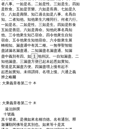
:
者八事。一如是名。二如是性。三如是生。四如
:
是飮食。五如是苦樂。六如是長壽。七如是久
:
住。八如是壽限。知己過去如是八事。名爲自
:
知。二者知他。知他衆生六種同行。何者六行。
:
一如是名。二如是性。三如是生。四如是飮食
:
五如是善惡。六如是壽命。知他此事名爲知
:
他。三令他衆生知己宿命。四令他衆生自知
:
宿命。五令他衆生知他宿命。六令餘衆生展
:
轉相知。漏盡通中有其二種。一無學聖智能
:
盡諸漏名漏盡通。二知漏盡名漏盡通。知漏
:
盡中義別有四。如
1
地持説。一自知漏盡。二
:
知他漏盡。三漏盡方便已起未起悉如實知。
:
聖道是其漏盡方便。四漏盡増上慢有起不
:
起悉如實知。未得謂得。名増上慢。六通之義
:
辨之略爾
:
大乘義章卷第二十
本
:
大乘義章卷第二十
末
:
遠法師撰
:
十號義
:
其十號者。是佛如來名稱功徳。名有通別。釋
:
迦彌勒阿佛等是其別也。如來等十是其