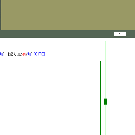
無
] [返り点:
有
/
無
]
[CITE]