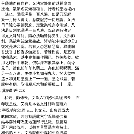
:
菩薩地而得自在。又法當於像前以瞿摩夷
:
塗地。散衆名花燒種種香。行者於塗地場内
:
一邊坐。誦呪滿足一百八遍。如是乃至經
:
於一月得大聰明。悉能記持一切經論。又法
:
日日隨心常誦莫忘。定受業報亦令消滅。又
:
法若日別能誦滿一百八遍。臨命終時決定
:
得見文殊師利。隨心所願皆得受生。文殊師
:
利。爲欲利益諸衆生故。諸功能中略説少分｣
:
復次是法印呪。若有人患惡瘡惡病。取龍腦
:
香沈香甘松香多伽羅香。若練樹皮。是五種
:
物檮爲末。以牛膽和而作團已。然後蔭乾。欲
:
用之時日中曝乾。仍以淨布覆其藥上。勿令
:
見日。當似前印印其藥上。亦似前呪呪藥。滿
:
足一百八遍。更作小丸如彈丸大。於大盤中
:
盛水和竟用塗瘡上二十一遍。塗之即差。若
:
腹中有病。取濤粳米水和前藥服二十一度。
:
其病即差
云云
:
私云。師傳云。文殊六字呪出集經
右
云云
:
印呪是也。又有別本名文殊師利菩薩六
:
字呪功能法經
其文云。出集經説大
云云
:
略同本歟。若欲持誦此六字呪勸請供養
:
結界辟除可依悉地蓮部行法歟。觀曼荼
:
羅可用經説耳。以觀音普賢爲左右脇士。
:
相似胎〃〃。文殊院但中尊印相與彼異