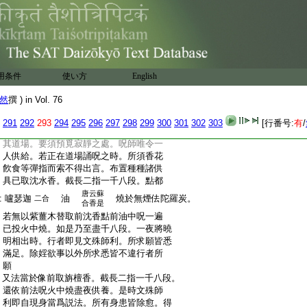
:
文殊師利之上於虚空中。兩邊各作蘇陀會
:
天。手執花鬘。在空雲内唯現半身。手垂花鬘。
:
於文殊師利像下右邊畫作。受持呪者右膝
:
著地。手執香鑪。其文殊師利等下遍畫作池
:
水。其菩薩像兩邊各畫作山峯形。其畫師自
:
從座起首欲畫之時。日日與授八關齊戒。香
用条件
使い方
English
:
湯洗浴。著新淨衣。然後畫作。乃至畫畢當覓
:
有佛舍利塔處。即安文殊師利像。在塔西面
然
撰 ) in Vol. 76
:
像面向西。若無大塔應以小塔。安置文殊師
:
利像後以面向西。設種種香花種種飮食及
291
292
293
294
295
296
297
298
299
300
301
302
303
[行番号:
有
/
:
菓子等三時供養。其道場内然於蘇燈。作
ンニハ
:
其道場。要須預覓寂靜之處。呪師唯令一
:
人供給。若正在道場誦呪之時。所須香花
:
飮食等彈指而索不得出言。布置種種諸供
:
具已取沈水香。截長二指一千八段。點都
唐云蘇
:
嚧瑟迦
油
燒於無煙佉陀羅炭。
二合
合香是
:
若無以紫薑木替取前沈香點前油中呪一遍
:
已投火中燒。如是乃至盡千八段。一夜將曉
:
明相出時。行者即見文殊師利。所求願皆悉
:
滿足。除婬欲事以外所求悉皆不違行者所
:
願
:
又法當於像前取旃檀香。截長二指一千八段。
:
還依前法呪火中燒盡夜供養。是時文殊師
:
利即自現身當爲説法。所有身患皆除愈。得