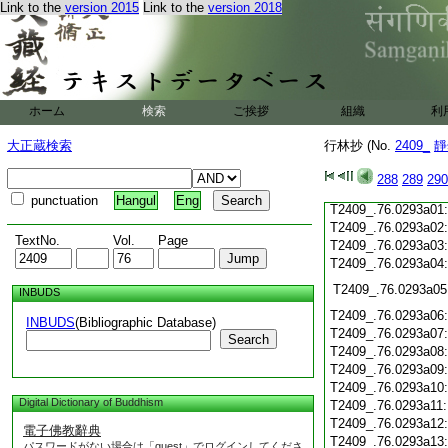
Link to the
version 2015
Link to the
version 2018
T2409_.76.0292c19
T2409_.76.0292c20
T2409_.76.0292c21
T2409_.76.0292c22
T2409_.76.0292c23
T2409_.76.0292c24
ホーム
検索
ご挨拶
組織
利
T2409_.76.0292c25
T2409_.76.0292c26
大正蔵検索
行林抄 (No.
2409_
靜
T2409_.76.0292c27
T2409_.76.0292c28
288
289
290
T2409_.76.0292c29
punctuation
Hangul
Eng
T2409_.76.0293a01
T2409_.76.0293a02
TextNo.
Vol.
Page
T2409_.76.0293a03
T2409_.76.0293a04
T2409_.76.0293a05
INBUDS
T2409_.76.0293a06
INBUDS
(Bibliographic Database)
T2409_.76.0293a07
Search
T2409_.76.0293a08
T2409_.76.0293a09
T2409_.76.0293a10
Digital Dictionary of Buddhism
T2409_.76.0293a11
T2409_.76.0293a12
電子佛教辭典
T2409_.76.0293a13
パスワードがない場合は「guest」でログインしてくださ