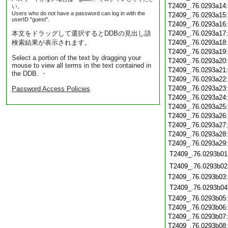
T2409_.76.0293a14
い。
Users who do not have a password can log in with the
T2409_.76.0293a15
userID "guest".
T2409_.76.0293a16
本文をドラッグして選択するとDDBの見出し語
T2409_.76.0293a17
検索結果が表示されます。
T2409_.76.0293a18
T2409_.76.0293a19
Select a portion of the text by dragging your
T2409_.76.0293a20
mouse to view all terms in the text contained in
T2409_.76.0293a21
the DDB. ・
T2409_.76.0293a22
T2409_.76.0293a23
Password Access Policies
T2409_.76.0293a24
T2409_.76.0293a25
T2409_.76.0293a26
T2409_.76.0293a27
T2409_.76.0293a28
T2409_.76.0293a29
T2409_.76.0293b01
T2409_.76.0293b02
T2409_.76.0293b03
T2409_.76.0293b04
T2409_.76.0293b05
T2409_.76.0293b06
T2409_.76.0293b07
T2409_.76.0293b08