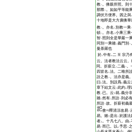
T2345_.73.0660b29:
教
。佛眼所照。則
一
T2345_.73.0660c01:
那際
。如如平等能
一
T2345_.73.0660c02:
調伏方便界。因之與
T2345_.73.0660c03:
十地即是大方廣佛華
T2345_.73.0660c04:
教
。亦名
別教一乘
一
二
T2345_.73.0660c05:
頓
。亦名
小乘三乘
一
二
T2345_.73.0660c06:
智
照則全是華嚴一
一
T2345_.73.0660c07:
同別一乘雖
義門別
二
一
T2345_.73.0660c08:
曼荼羅也
T2345_.73.0660c09:
於
中有
二
宗乃
至
レ
レ
T2345_.73.0660c10:
云。法者教法云云。
T2345_.73.0660c11:
同。折薪立
二義
。
二
一
T2345_.73.0660c12:
四皆名
法。二唯所
レ
T2345_.73.0660c13:
詮之教
。法亦是義
一
T2345_.73.0660c14:
曰
法。別説爲
義云
レ
レ
T2345_.73.0660c15:
章下結文云
此約
理
二
レ
T2345_.73.0660c16:
教
已。云
就
義分
一
下
レ
T2345_.73.0660c17:
雖
然有
所詮
則必
レ
二
一
T2345_.73.0660c18:
所詮
故。折薪初義
一
T2345_.73.0660c19:
會
釋清涼改易
一
T2345_.73.0660c20:
易。雖
是出
於護法
下
二
T2345_.73.0660c21:
者
。十凡七八。由
上
レ
T2345_.73.0660c22:
易
而已。以
予思
一
レ
一
T2345_.73.0660c23:
山長水晋水蒼山。偏