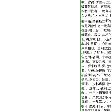
T2345_.73.0661b13:
教。皆從
所詮
以立
二
一
T2345_.73.0661b14:
破其旨炳焉。玄談云
T2345_.73.0661b15:
四教中皆有
一絶言
二
一
T2345_.73.0661b16:
台之所
以不
立
之
二
レ
T2345_.73.0661b17:
教中攝
華嚴所立
二
T2345_.73.0661b18:
豈是四教中之一絶言
T2345_.73.0661b19:
都影
響天台
。唯加
二
一
T2345_.73.0661b20:
哉苑也。寂以
其相
二
T2345_.73.0661b21:
似
將謂效
他。天台
一
レ
T2345_.73.0661b22:
非
以
意度
。心性
レ
二
一
T2345_.73.0661b23:
異而相順。是判教之
T2345_.73.0661b24:
理盡
性之明判。閻
レ
レ
T2345_.73.0661b25:
宙之間
者爾。非
毀
一
T2345_.73.0661b26:
應
知。玄談又云。
レ
T2345_.73.0661b27:
云。禪宗既爲
滯
教
レ
二
T2345_.73.0661b28:
者。早被
頓網羅
了
二
一
T2345_.73.0661b29:
頓詮而能頓悟三級化
T2345_.73.0661c01:
是爲
然云云。寂曰
レ
T2345_.73.0661c02:
道理
。少林痛慨
教
一
二
T2345_.73.0661c03:
義
。豈亦以
教判
一
レ
レ
T2345_.73.0661c04:
嚴
。一曰大悟遍體
一
T2345_.73.0661c05:
境界
。又杭州永明
一
T2345_.73.0661c06:
禪師
。一見異
之。
一
レ
T2345_.73.0661c07:
明
什麽經
師云。華
二
一
T2345_.73.0661c08:
壞是何門攝屬。師曰