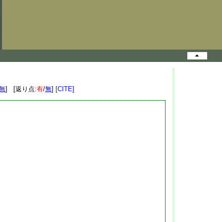
無
] [返り点:
有
/
無
]
[CITE]