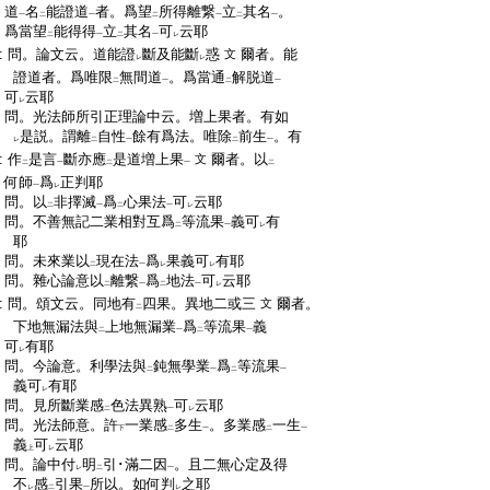
:
道
名
能證道
者。爲望
所得離繋
立
其名
。
一
二
一
二
一
二
一
:
爲當望
能得得
立
其名
可
云耶
二
一
二
一
レ
:
問。論文云。道能證
斷及能斷
惑
爾者。能
文
レ
レ
:
證道者。爲唯限
無間道
。爲當通
解脱道
二
一
二
一
:
可
云耶
レ
:
問。光法師所引正理論中云。増上果者。有如
:
是説。謂離
自性
餘有爲法。唯除
前生
。有
レ
二
一
二
一
:
作
是言
斷亦應
是道増上果
爾者。以
文
二
一
二
一
二
:
何師
爲
正判耶
一
レ
:
問。以
非擇滅
爲
心果法
可
云耶
二
一
二
一
レ
:
問。不善無記二業相對互爲
等流果
義可
有
二
一
レ
:
耶
:
問。未來業以
現在法
爲
果義可
有耶
二
一
レ
レ
:
問。雜心論意以
離繋
爲
地法
可
云耶
二
一
二
一
レ
:
問。頌文云。同地有
四果。異地二或三
爾者。
文
二
:
下地無漏法與
上地無漏業
爲
等流果
義
二
一
二
一
:
可
有耶
レ
:
問。今論意。利學法與
鈍無學業
爲
等流果
二
一
二
一
:
義可
有耶
レ
:
問。見所斷業感
色法異熟
可
云耶
二
一
レ
:
問。光法師意。許
一業感
多生
。多業感
一生
下
二
一
二
一
:
義
可
云耶
上
レ
:
問。論中付
明
引･滿二因
。且二無心定及得
レ
二
一
:
不
感
引果
所以。如何判
之耶
レ
二
一
レ