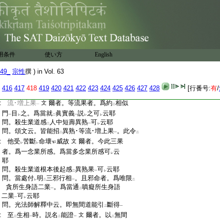
:
者。今此雜穢語者。業道攝可
云耶
レ
:
問。於
欲天
邪見業道現可
云耶
二
一
レ
:
問。依身無色有學聖者。必成
過去律儀
可
二
一
:
云耶
レ
:
問。傍生･鬼趣中。於
律儀攝業道
有
成就現
二
一
二
:
行義
可
云耶
一
レ
用条件
使い方
English
:
問。依身北洲人。於
處中所攝前七善業道
。
二
一
:
有
成就現行義
可
云耶
二
一
レ
49_
宗性
撰 ) in Vol. 63
:
問。於
初靜慮
起
處中所攝前七業道
義可
二
一
二
一
:
有耶
レ
416
417
418
419
420
421
422
423
424
425
426
427
428
[行番号:
有
/
:
問。論中明
業道三果相
云。皆能招
異熟･等
二
一
二
:
流･増上果
爾者。等流果者。爲約
相似
文
一
二
:
門
目
之。爲當就
眞實義
説
之可
云耶
一
レ
二
一
レ
レ
:
問。殺生業道感
人中短壽異熟
可
云耶
二
一
レ
:
問。頌文云。皆能招
異熟･等流･増上果
。此令
二
一
二
:
他受
苦斷
命壞
威故
爾者。今此三果
文
レ
レ
:
者。爲一念業所感。爲當多念業所感可
云
レ
:
耶
:
問。殺生業道根本後起感
異熟果
可
云耶
二
一
レ
:
問。當處付
明
三邪行相
。且邪命者。爲唯限
レ
二
一
二
:
貪所生身語二業
。爲當通
嗔癡所生身語
一
二
:
二業
可
云耶
一
レ
:
問。光法師解釋中云。即無間道能引
斷得
二
一
:
至
生相
時。説名
能證
爾者。以
無間
文
二
一
二
一
二