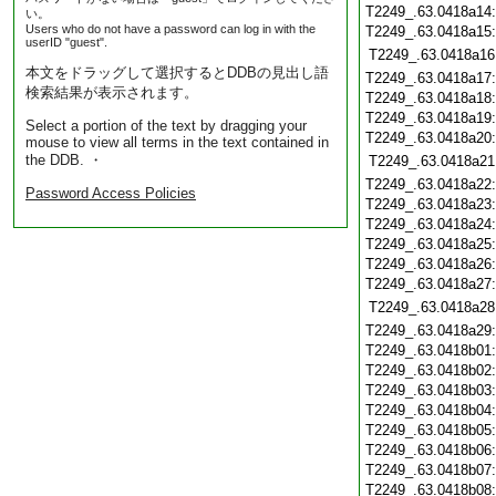
T2249_.63.0418a14
い。
Users who do not have a password can log in with the
T2249_.63.0418a15
userID "guest".
T2249_.63.0418a16
本文をドラッグして選択するとDDBの見出し語
T2249_.63.0418a17
検索結果が表示されます。
T2249_.63.0418a18
T2249_.63.0418a19
Select a portion of the text by dragging your
T2249_.63.0418a20
mouse to view all terms in the text contained in
the DDB. ・
T2249_.63.0418a21
T2249_.63.0418a22
Password Access Policies
T2249_.63.0418a23
T2249_.63.0418a24
T2249_.63.0418a25
T2249_.63.0418a26
T2249_.63.0418a27
T2249_.63.0418a28
T2249_.63.0418a29
T2249_.63.0418b01
T2249_.63.0418b02
T2249_.63.0418b03
T2249_.63.0418b04
T2249_.63.0418b05
T2249_.63.0418b06
T2249_.63.0418b07
T2249_.63.0418b08