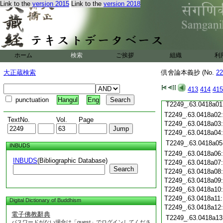
Link to the
version 2015
Link to the
version 2018
T2249_.63.0417c19
T2249_.63.0417c20
T2249_.63.0417c21
T2249_.63.0417c22
T2249_.63.0417c23
T2249_.63.0417c24
ホーム
検索
ご挨拶
組織
利
T2249_.63.0417c25
T2249_.63.0417c26
大正蔵検索
倶舍論本義抄 (No.
22
T2249_.63.0417c27
T2249_.63.0417c28
413
414
415
T2249_.63.0417c29
punctuation
Hangul
Eng
T2249_.63.0418a01
T2249_.63.0418a02
TextNo.
Vol.
Page
T2249_.63.0418a03
T2249_.63.0418a04
T2249_.63.0418a05
INBUDS
T2249_.63.0418a06
INBUDS
(Bibliographic Database)
T2249_.63.0418a07
Search
T2249_.63.0418a08
T2249_.63.0418a09
T2249_.63.0418a10
T2249_.63.0418a11
Digital Dictionary of Buddhism
T2249_.63.0418a12
電子佛教辭典
T2249_.63.0418a13
パスワードがない場合は「guest」でログインしてくださ