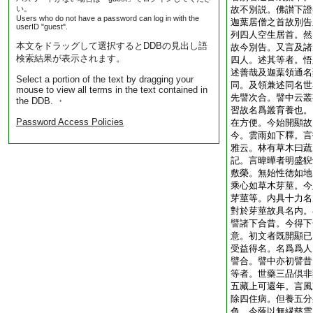
い。
故不別説。佛讃下證
Users who do not have a password can log in with the
迦葉居僧之首故別告
userID "guest".
列四人空生居首。然
本文をドラッグして選択するとDDBの見出し語
故今別告。又言及諸
検索結果が表示されます。
四人。述其等者。悟
述善哉及迦葉領通名
Select a portion of the text by dragging your
同。及領兼述同名世
mouse to view all terms in the text contained in
先譬次合。譬中云叢
the DDB. ・
習故名爲叢育養也。
Password Access Policies
在方便。今始開顯故
今。雲雨如下釋。言
雅云。林有草木曰蔬
記。言暐曄者明盛貎
敷榮。無始性徳如地
乘心如草木芽莖。今
芽莖等。内具十力名
對於芽莖故具名内。
譬諸下合昔。今得下
意。初文者既開顯已
受益得名。名爲爲人
譬合。譬中亦初譬昔
等者。世藥三品倶非
五藏上可還年。言風
除四住病。但養五分
色。今蔭以無縁慈雲