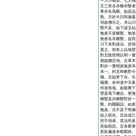
一大小相望。七人傳
又三世名亦横亦豎者
界亦名爲横。如是品
熟。方於今日與迦葉
領故佛示之。夫山川
豎不及。如下諸文結
無差不當横豎。無差
無差名非横豎。從而
川下具對諸法。皆與
貫之。初有人以地譬
對五陰世間以明一實
相故總言地。次草木
對於一實明差無差等
末一。約五時教對今
喩。次如來下合。生
喩應。奈何道中天眞
何道俗哉。如龍興下
譬是爲下總合。更無
横豎及亦横豎對於一
豎。約開顯説。結差
無差。次不及下明佛
始入初住。且自述己
所不領者。其法尚多
具如前説。言未窮者
若欲遍述未暇窮終。