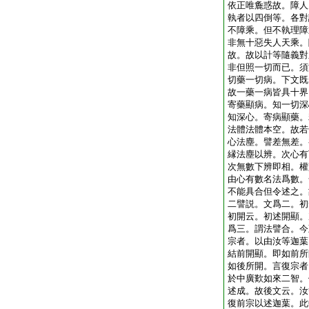
依正唯麁惑故。障人
執者以四倒等。各對
不障乘。但不執理障
非無十惡失人天乘。
故。故以計等隨義對
非但照一切而已。須
切藥一切病。下文既
故一藥一病皆具十界
寄藥顯病。知一切深
知深心。寄病顯藥。
法體法體本空。故若
心法塵。譬差無差。
縁法塵以辨。次心有
次無數下辨即相。權
由心有數名法爲數。
不能具合但令述之。
二譬説。文爲二。初
初開云。初述開顯。
爲三。謂法譬合。今
宗者。以由汝等迦葉
結前開顯。即如前所
如後所開。言復宗者
於中廣歎如來二智。
述成。故後文云。汝
復前宗以述迦葉。此