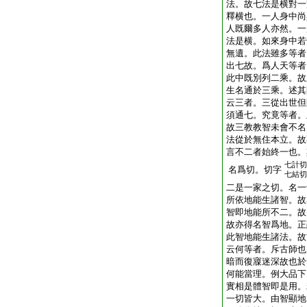
法。故七法是横對一
釋横也。一人身中尚
人既爾多人亦然。一
法是横。如來身中若
無遺。此法雖多等者
出七故。爲人天等者
此中既別列二乘。故
生名通於三乘。述其
云三者。三從出世但
須通七。究竟等者。
故三教教智未會不名
法從於無住本立。故
言不二者始終一也。
七計切
名爲切。切字
七結切
二是一家之切。名一
所依地能生諸智。故
智即地能所不二。故
故亦得名智爲地。正
此智地能生諸法。故
云何等者。斥古師也
暗而復寱迷深故也於
何能當理。例大品下
實相是體智即是用。
一切皆大。由智顯地