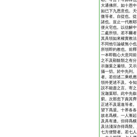
大通佛所。如十恩中
如已下九恩意也。天
微等者。自從也。從
諸也。豈止一代教耶
便火宅也。以信解中
二處所領。若不爾者
其具領如來權實教法
不同他引論破無小也
所領即約教也。前釋
一本即觀心大意同前
之不及顯餘類之有分
示迦葉之遍領。又示
攝一切。於中先列。
者。若但述二乘秖應
領外更述不及。令知
説不能盡之言。寄之
況迦葉耶。此中先叙
窮。次那忽下責其齊
正述不及退進等者。
望下爲退。十界各各
故名爲横。一人漸起
及具有邊。但得爲横
及法淺深亦得爲豎。
七方便豎者。若七人