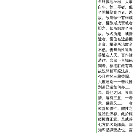
至終依地至極。大事
白牛。餘二等者。但
至開權顯實也者。以
故。故漸頓中有權咸
者。權教咸成實教者
照之。知所歸趣至各
故。故名所趣。戒善
近者。當位名近趣極
名實。權藥所治故名
不然。善無自性遠近
善近在人天。言作縁
若作。念處下言福徳
聞者。福徳莊嚴有爲
故説開相可嚴法身。
今且在於三藏聲聞。
六度通別一一善根皆
別趣已遠如何亦二。
果。爲他之因。豈非
情。遠有三意。一者
意。佛意又二。一者
來善知體性。體性之
遠體性倶存。此於權
經權實正意。又戒善
七方便名爲識藥。深
知即是識藥故也。言