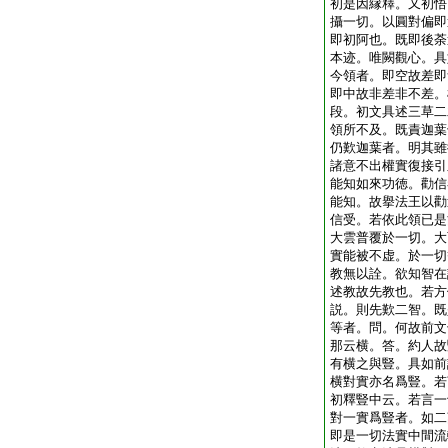
初是因縁釋。又初悟
攝一切。以圓對偏即
即初阿也。既即後荼
本迹。唯闕觀心。具
今領者。即空故差即
即中故非差非不差。
段。初文具述三草二
領所不及。既責迦葉
仍歎迦葉者。明其雖
諸意不出權實復接引
能知如來功徳。勸信
能知。故擧法王以勸
信受。若依此領已是
大雲普覆於一切。大
實能被不虚。於一切
教無以詮。欲知智在
述教故先教也。若方
説。則先歎二智。既
等者。問。何故前文
那云横。答。約人故
有横之與豎。具如前
横對實亦名爲豎。若
初釋豎中云。若言一
對一實爲豎者。如二
即是一切法實中間流