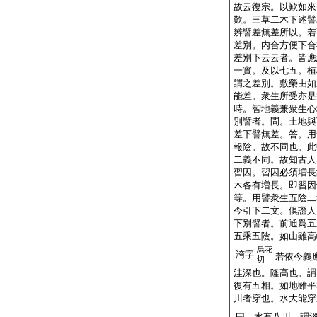
故云復宗。以歎如來
歎。三草二木下述譬
辨譬差無差所以。若
差別。内合方便下合
差別下云云者。皆應
一實。及以七五。植
謂之差別。敷榮由如
能差。衆生所受亦是
時。智地義兼衆生心
別譬者。問。土地與
差下譬無差。答。用
報陰。故不同也。此
二義不同。故知古人
習因。習因必須増長
木各有増長。即習因
等。用譬衆生五陰二
今引下二文。倶證人
下別譬者。前通爲五
五乘五陰。如山雖高
烏花
洿字
若依今義
切
洼深也。隆高也。謂
復有五相。如地雖平
川者穿也。水大能穿
曰。水有八川。謂