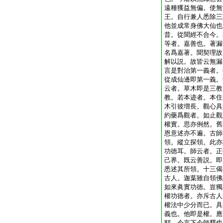
遠種獲益無偏。使無
王。自行兼人悉除三
他並成常身佛大仙也
昔。從聞經不合今。
等者。嘉善也。著漏
名爲嘉著。聞契理故
解以説。故皆云無漏
言是對治第一義者。
從成仙邊即第一義。
云者。草木即是三教
教。若本迹者。本住
木引彼増長。觀心具
約藥爲觀者。如止觀
權實。思亦例然。舊
恩意述亦不遍。古師
領。縱立探領。此亦
功徳耳。師云者。正
己界。既云善説。即
悉述其所領。十三偈
古人。迦葉雖自領佛
如來眞實功徳。豈獨
權功徳者。亦斥古人
權法中少分而已。具
義也。他即是權。應
耶。今言下今師釋也