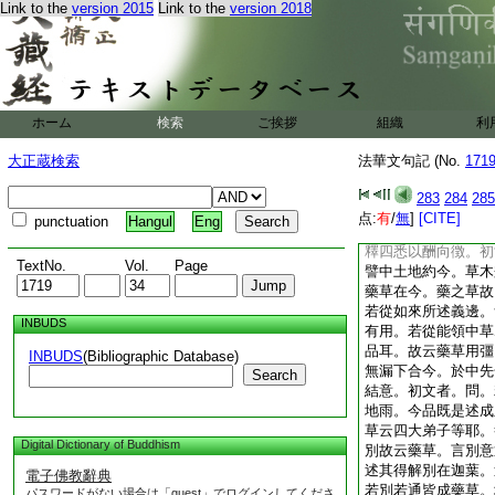
Link to the
version 2015
Link to the
version 2018
況復論文從於能潤以
故云藥草。藥草則二
歸大。嘉祥云。草木
知異。若有瑞草即能
但從迦葉所領可爾。
藥草悉云不知。又亦
ホーム
検索
ご挨拶
組織
利
非瑞。是故須云今昔
至此法華。何得更有
大正蔵検索
法華文句記 (No.
171
草木雖元一地所生一
蒙開顯。莫非祥瑞。
283
284
285
因。生無生慧咸成種
点:
有
/
無
]
[CITE]
punctuation
Hangul
Eng
迦葉。領述邊説。於
釋四悉以酬向徴。初
TextNo.
Vol.
Page
譬中土地約今。草木
藥草在今。藥之草故
若從如來所述義邊。
INBUDS
有用。若從能領中草
品耳。故云藥草用彊
INBUDS
(Bibliographic Database)
無漏下合今。於中先
Search
結意。初文者。問。
地雨。今品既是述成
草云四大弟子等耶。
Digital Dictionary of Buddhism
別故云藥草。言別意
述其得解別在迦葉。
電子佛教辭典
若別若通皆成藥草。
パスワードがない場合は「guest」でログインしてくださ