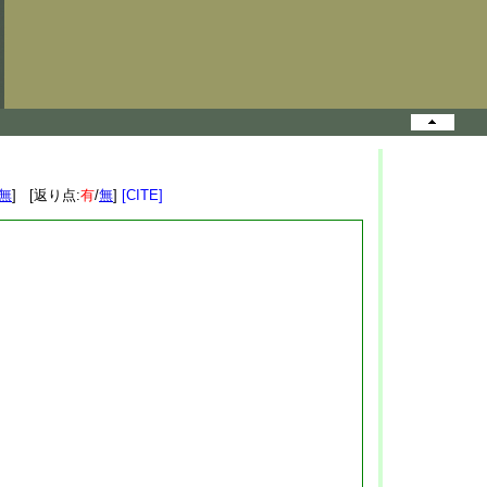
無
] [返り点:
有
/
無
]
[CITE]