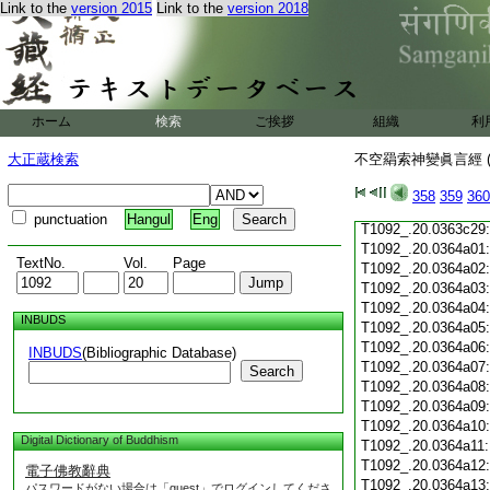
Link to the
version 2015
Link to the
version 2018
T1092_.20.0363c18
T1092_.20.0363c19
T1092_.20.0363c20
T1092_.20.0363c21
T1092_.20.0363c22
T1092_.20.0363c23
ホーム
検索
ご挨拶
組織
利
T1092_.20.0363c24
T1092_.20.0363c25
大正蔵検索
不空羂索神變眞言經 (
T1092_.20.0363c26
T1092_.20.0363c27
358
359
360
T1092_.20.0363c28
punctuation
Hangul
Eng
T1092_.20.0363c29
T1092_.20.0364a01
TextNo.
Vol.
Page
T1092_.20.0364a02
T1092_.20.0364a03
T1092_.20.0364a04
INBUDS
T1092_.20.0364a05
T1092_.20.0364a06
INBUDS
(Bibliographic Database)
T1092_.20.0364a07
Search
T1092_.20.0364a08
T1092_.20.0364a09
T1092_.20.0364a10
Digital Dictionary of Buddhism
T1092_.20.0364a11
T1092_.20.0364a12
電子佛教辭典
T1092_.20.0364a13
パスワードがない場合は「guest」でログインしてくださ