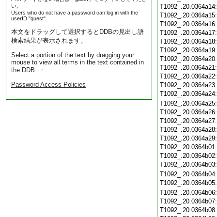
い。
T1092_.20.0364a14
Users who do not have a password can log in with the
T1092_.20.0364a15
userID "guest".
T1092_.20.0364a16
本文をドラッグして選択するとDDBの見出し語
T1092_.20.0364a17
検索結果が表示されます。
T1092_.20.0364a18
T1092_.20.0364a19
Select a portion of the text by dragging your
T1092_.20.0364a20
mouse to view all terms in the text contained in
T1092_.20.0364a21
the DDB. ・
T1092_.20.0364a22
Password Access Policies
T1092_.20.0364a23
T1092_.20.0364a24
T1092_.20.0364a25
T1092_.20.0364a26
T1092_.20.0364a27
T1092_.20.0364a28
T1092_.20.0364a29
T1092_.20.0364b01
T1092_.20.0364b02
T1092_.20.0364b03
T1092_.20.0364b04
T1092_.20.0364b05
T1092_.20.0364b06
T1092_.20.0364b07
T1092_.20.0364b08