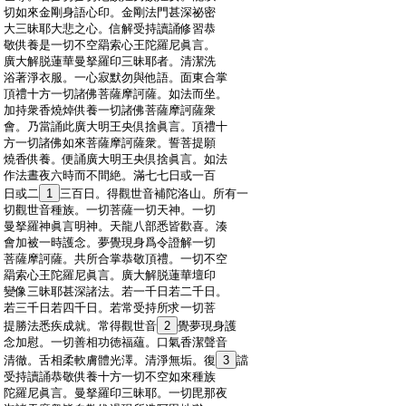
:
切如來金剛身語心印。金剛法門甚深祕密
:
大三昧耶大悲之心。信解受持讀誦修習恭
:
敬供養是一切不空羂索心王陀羅尼眞言。
:
廣大解脱蓮華曼拏羅印三昧耶者。清潔洗
:
浴著淨衣服。一心寂默勿與他語。面東合掌
:
頂禮十方一切諸佛菩薩摩訶薩。如法而坐。
:
加持衆香燒焯供養一切諸佛菩薩摩訶薩衆
:
會。乃當誦此廣大明王央倶捨眞言。頂禮十
:
方一切諸佛如來菩薩摩訶薩衆。誓菩提願
:
燒香供養。便誦廣大明王央倶捨眞言。如法
:
作法晝夜六時而不間絶。滿七七日或一百
:
日或二
1
三百日。得觀世音補陀洛山。所有一
:
切觀世音種族。一切菩薩一切天神。一切
:
曼拏羅神眞言明神。天龍八部悉皆歡喜。湊
:
會加被一時護念。夢覺現身爲令證解一切
:
菩薩摩訶薩。共所合掌恭敬頂禮。一切不空
:
羂索心王陀羅尼眞言。廣大解脱蓮華壇印
:
變像三昧耶甚深諸法。若一千日若二千日。
:
若三千日若四千日。若常受持所求一切菩
:
提勝法悉疾成就。常得觀世音
2
覺夢現身護
:
念加慰。一切善相功徳福蘊。口氣香潔聲音
:
清徹。舌相柔軟膚體光澤。清淨無垢。復
3
譡
:
受持讀誦恭敬供養十方一切不空如來種族
:
陀羅尼眞言。曼拏羅印三昧耶。一切毘那夜