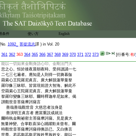
:
覺。倶虚空中一時顯現。讃觀世音菩薩摩訶
:
薩言。善哉善哉觀世音。汝能説此最上不空
:
廣大明王央倶捨眞言三昧耶門。以斯眞言三
:
昧威力。攝是一切菩薩摩訶薩。共所合掌恭
:
敬頂禮。一切不空羂索心王陀羅尼眞言。廣
:
大解脱蓮華曼拏羅印三昧耶。一切文字祕
用条件
使い方
English
:
密章句。一切諸佛菩薩摩訶薩。眞言明神一
:
切諸天形像。一切曼拏羅印三昧耶相。於虚
No.
1092_
菩提流志
譯 ) in Vol. 20
:
空中一時顯現。當斯會上廣大無量。此不空
:
廣大明王央倶捨眞言。與於今當苾芻苾芻
361
362
363
364
365
366
367
368
369
370
371
372
373
[行番号:
有
/
:
尼族姓男族姓女。作大寶聚爲歸依處。若有
:
能以一切如來金剛身語心印。金剛法門大
:
悲之心。恒於後夜晨朝夜時。受持讀誦一七
:
二七三七遍者。應知是人則得一切旖暮伽
:
羂索心王陀羅尼眞言。廣大解脱蓮華曼拏
:
羅印像三昧耶。皆當現前證大智海。解此不
:
空羂索心王陀羅尼眞言。廣大解脱蓮華曼
:
拏羅印變像三昧耶。爾時釋迦牟尼如來。偈
:
讃觀世音菩薩摩訶薩言
:
善哉善哉觀世音 大慈悲者汝身是
:
善演明王眞言者 應當重説成就法
:
爾時執金剛祕密主菩薩摩訶薩。見是廣大
:
無量神變。合掌歡喜深心踊躍歎未曾有。爾
:
時觀世音菩薩摩訶薩得佛誥已。又白佛言
:
世尊。若苾芻苾芻尼族姓男族姓女。能以一