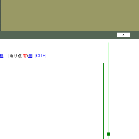
無
] [返り点:
有
/
無
]
[CITE]