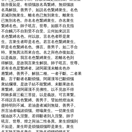
:
陰亦復如是。有煩惱故名爲繋縛。無煩惱故
:
名爲解脱。善男子。如説名色繋縛衆生。名色
:
若滅則無衆生。離名色已無別衆生。離衆生
:
已無別名色。亦名名色繋縛衆生。亦名衆生
:
繋縛名色。師子吼言。世尊。如眼不自見指
:
不自觸刀不自割受不自受。云何如來説言
:
名色繋縛名色。何以故。言名色者即是衆
:
生。言衆生者即是名色。若言名色繋縛衆生。
:
即是名色繋縛名色。佛言。善男子。如二手合
:
時。更無異法而來合也。名之與色亦復如是。
:
以是義故。我言名色繋縛衆生。若離名色則
:
得解脱。是故我言衆生解脱。師子吼言。世尊。
:
若有名色是繋縛者。諸阿羅漢未離名色亦
:
應繋縛。善男子。解脱二種。一者子斷。二者果
:
斷。言子斷者名斷煩惱。阿羅漢等已斷煩惱
:
衆結爛壞。是故子結不能繋縛。未斷果故名
:
果繋縛。諸阿羅漢不見佛性。以不見故不得
:
阿耨多羅三藐三菩提。以是義故。可言果繋。
:
不得説言名色繋縛。善男子。譬如然燈油未
:
盡時明則不滅。若油盡者滅則無疑。善男子。
:
所言油者喩諸煩惱。燈喩衆生。一切衆生煩
:
惱油故不入涅槃。若得斷者則入涅槃。師子
:
吼言。世尊。燈之與油二性各異。衆生煩惱則
:
不如是。衆生即是煩惱煩惱即是衆生。衆生
:
名五陰五陰名衆生。五陰名煩惱煩惱名五