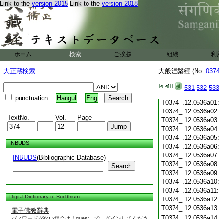
Link to the
version 2015
Link to the
version 2018
T0374_.12.0535c19
T0374_.12.0535c20
T0374_.12.0535c21
T0374_.12.0535c22
T0374_.12.0535c23
T0374_.12.0535c24
ホーム
検索
ご挨拶
組織
利
T0374_.12.0535c25
T0374_.12.0535c26
大正蔵検索
大般涅槃經 (No.
037
T0374_.12.0535c27
T0374_.12.0535c28
531
532
533
T0374_.12.0535c29
punctuation
Hangul
Eng
T0374_.12.0536a01
T0374_.12.0536a02
TextNo.
Vol.
Page
T0374_.12.0536a03
T0374_.12.0536a04
T0374_.12.0536a05
INBUDS
T0374_.12.0536a06
T0374_.12.0536a07
INBUDS
(Bibliographic Database)
T0374_.12.0536a08
Search
T0374_.12.0536a09
T0374_.12.0536a10
T0374_.12.0536a11
Digital Dictionary of Buddhism
T0374_.12.0536a12
T0374_.12.0536a13
電子佛教辭典
T0374_.12.0536a14
パスワードがない場合は「guest」でログインしてくださ