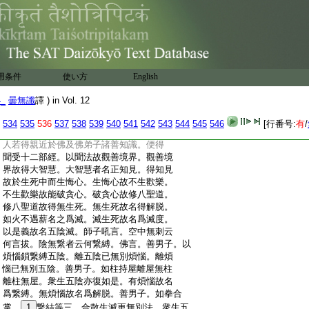
:
食。中陰二種。一善業果。二惡業果。因善業故
:
得善覺觀。因惡業故得惡覺觀。父母交會牉
:
合之時。隨業因縁向受生處。於母生愛於父
:
生瞋。父精出時謂是己有。見已心悦而生歡
:
喜。以是三種煩惱因縁。中陰
21
陰壞生後五
:
陰。如印印泥印壞文成。生時諸根有具不具
用条件
使い方
English
:
具者見色則生於貪。生於貪故則名爲愛。
22
狂
:
故生貪是名無明。貪愛無明二因縁故。所見
4_
曇無讖
譯 ) in Vol. 12
:
境界皆悉顛倒。無常見常無我見我。無樂見
:
樂無淨見淨。以四倒故作善惡行。煩惱作業
534
535
536
537
538
539
540
541
542
543
544
545
546
[行番号:
有
/
:
業作煩惱。是名繋縛。以是義故名五陰生。是
:
人若得親近於佛及佛弟子諸善知識。便得
:
聞受十二部經。以聞法故觀善境界。觀善境
:
界故得大智慧。大智慧者名正知見。得知見
:
故於生死中而生悔心。生悔心故不生歡樂。
:
不生歡樂故能破貪心。破貪心故修八聖道。
:
修八聖道故得無生死。無生死故名得解脱。
:
如火不遇薪名之爲滅。滅生死故名爲滅度。
:
以是義故名五陰滅。師子吼言。空中無刺云
:
何言拔。陰無繋者云何繋縛。佛言。善男子。以
:
煩惱鎖繋縛五陰。離五陰已無別煩惱。離煩
:
惱已無別五陰。善男子。如柱持屋離屋無柱
:
離柱無屋。衆生五陰亦復如是。有煩惱故名
:
爲繋縛。無煩惱故名爲解脱。善男子。如拳合
:
掌。
1
繋結等三。合散生滅更無別法。衆生五