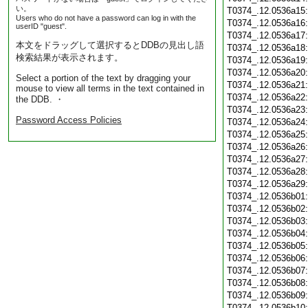
い。
T0374_.12.0536a15
Users who do not have a password can log in with the
T0374_.12.0536a16
userID "guest".
T0374_.12.0536a17
本文をドラッグして選択するとDDBの見出し語
T0374_.12.0536a18
検索結果が表示されます。
T0374_.12.0536a19
T0374_.12.0536a20
Select a portion of the text by dragging your
T0374_.12.0536a21
mouse to view all terms in the text contained in
T0374_.12.0536a22
the DDB. ・
T0374_.12.0536a23
Password Access Policies
T0374_.12.0536a24
T0374_.12.0536a25
T0374_.12.0536a26
T0374_.12.0536a27
T0374_.12.0536a28
T0374_.12.0536a29
T0374_.12.0536b01
T0374_.12.0536b02
T0374_.12.0536b03
T0374_.12.0536b04
T0374_.12.0536b05
T0374_.12.0536b06
T0374_.12.0536b07
T0374_.12.0536b08
T0374_.12.0536b09
T0374_.12.0536b10