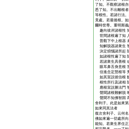
了知。不觀察諸根亦
悉了知。不出離根者
等根性。若諸行法。
竟處。若最後根。如
爾時世尊。重明斯義
趣向彼岸諸根性 
世間諸根遍了知 
普觀下中上根器 
知解脱器諸衆生 
決定煩惱諸所起 
如諸根性遍了知 
若諸衆生具善根 
眼耳鼻舌身意根 
信進念定慧根等 
如其宣説彼信根 
根性所行及諸相 
應根宣説勝法門 
聲聞諸根難解脱 
聲聞不知佛智因 
舍利子。此是如來第
如來同其法者
復次舍利子。云何名
佛如來遍一切處所向
能知。若衆生界住正
邪定聚者。一一了知