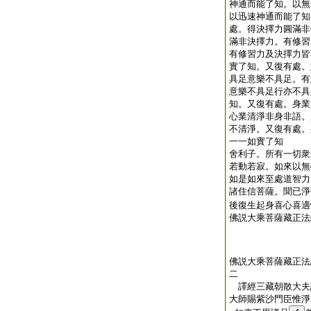
神通而能了知。以無
以迅速神通而能了知
處。得決擇力圓滿非
滿非決擇力。有修習
有修習力及決擇力皆
實了知。又復有處。
具足意樂不具足。有
意樂不具足行亦不具
知。又復有處。身業
心業清淨非身非語。
不清淨。又復有處。
一一如實了知
舍利子。所有一切衆
若動若寂。如來以無
如是如來至處道智力
諸住信菩薩。聞已淨
後復生起身喜心喜適
佛説大乘菩薩藏正法
佛説大乘菩薩藏正法
二
譯經三藏朝散大夫
大師賜紫沙門臣惟