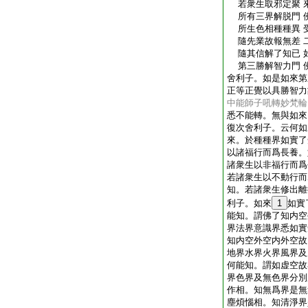
若衆生取邪定聚 
所有三界解脱門 
所生色相種種異 
隨先業故報無差 二足
隨其信解了知已 
第三勝解智力門 
舍利子。如是如來第
正等正覺以具勝智力
中能師子吼轉妙梵輪
悉不能轉。無與如來
復次舍利子。云何如
來。於種種界如實了
以諸福行而爲長養。
諸衆生以非福行而爲
若諸衆生以不動行而
知。若諸衆生修出離
利子。如來
1
如實
能知。謂佛了知内空
界法界意識界悉如實
知内空外空内外空故
地界水界火界風界及
何能知。謂如虚空故
界色界及無色界分別
作相。知無爲界是無
塵煩惱相。知清淨界