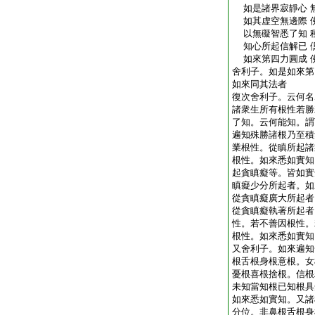
如是諸界寂靜心 
如其虚空無邊際 
以無礙智悉了知 
知心所起信解已 
如來第四力圓成 
舍利子。如是如來第
如來同其法者
復次舍利子。云何名
諸衆生所有根性若勝
了知。云何能知。謂
遍知殊勝諸根乃至積
業根性。從瞋所起諸
根性。如來悉如實知
起貪瞋癡等。皆如實
瞋癡少分所起者。如
從貪瞋癡廣大所起者
從貪瞋癡執著所起者
性。若不善因根性。
根性。如來悉如實知
又舍利子。如來遍知
根舌根身根意根。女
憂根喜根捨根。信根
未知當知根已知根具
如來悉如實知。又諸
分位。非鼻根舌根身