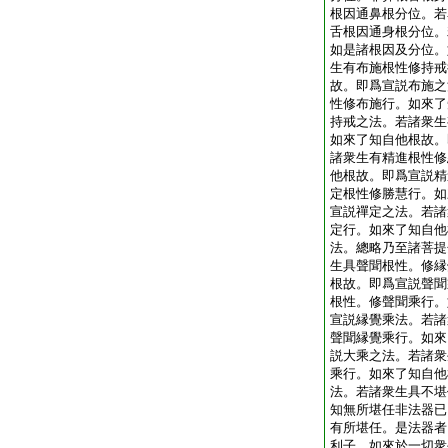
根因通鼻根分位。若
舌根因通身根分位。
如是諸根因及分位。
生有布施根性修持戒
故。即爲宣説布施之
性修布施行。如來了
持戒之法。若諸衆生
如來了知自他根故。
諸衆生有精進根性修
他根故。即爲宣説精
定根性修勝慧行。如
宣説禪定之法。若諸
定行。如來了知自他
法。總略乃至諸菩提
生具聲聞根性。修縁
根故。即爲宣説聲聞
根性。修聲聞乘行。
宣説縁覺乘法。若諸
聲聞縁覺乘行。如來
説大乘之法。若諸衆
乘行。如來了知自他
法。若諸衆生具不堪
知無所堪任非法器已
有所堪任。是法器者
利子。如來於一切衆