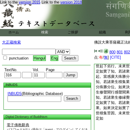
Link to the
version 2015
Link to the
version 2018
與如來同其法者
佛説大乘菩薩藏正法
2
諸果報等。皆
諸如來應供正等正覺
業。所集善因離諸不
果。如來一一如實了
ホーム
検索
ご挨拶
組織
利
業。集不善因離諸善
果。如來一一如實了
大正蔵検索
佛説大乘菩薩藏正法經 
因。於未來世感下劣
了知。若諸衆生積集
800
801
802
勝分位。於未來世亦
点:
有
/
無
]
[CITE]
punctuation
Hangul
Eng
定如實了知。若諸衆
世起下劣行。未來世
TextNo.
Vol.
Page
定如實了知。若諸衆
起。當感廣大殊勝分
知。若諸衆生積集業
INBUDS
分殊勝分位。如來決
生修聲聞行感聲聞果
INBUDS
(Bibliographic Database)
知。若諸衆生修縁覺
Search
定如實了知。若諸衆
果。如來決定如實了
世積集苦因。未來世
Digital Dictionary of Buddhism
定如
電子佛教辭典
パスワードがない場合は「guest」でログインしてくださ