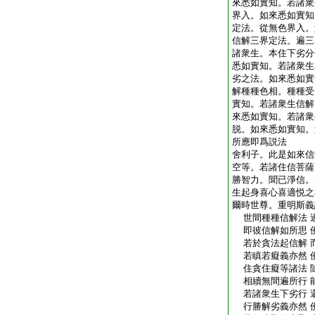
來悉如實知。若諸衆
界入。如來悉如實知
定法。從無色界入。
信解三界定法。遍三
諸衆生。本住下劣分
悉如實知。若諸衆生
劣之法。如來悉如實
解種種色相。種種受
實知。若諸衆生信解
來悉如實知。若諸衆
脱。如來悉如實知。
所應即爲説法
舍利子。此是如來信
空等。若諸住信菩薩
勝智力。聞已淨信。
生起身喜心喜適悦之
爾時世尊。重明斯義
世間種種信解法 
即彼信解如所思 
若於貪法起信解 
若瞋若癡義亦然 
住貪住癡等諸法 
相續無間遍所行 
若諸衆生下劣行 
行勝解劣義亦然 