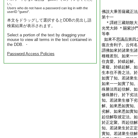
い。
Users who do not have a password can log in with the
佛説大乘菩薩藏正法
userID "guest".
第十一
本文をドラッグして選択するとDDBの見出し語
＊譯經三藏朝散大
検索結果が表示されます。
光梵大師 ＊賜紫沙
等奉 
Select a portion of the text by dragging your
如來不思議品第四
mouse to view all terms in the text contained in
the DDB. ・
復次舍利子。云何名
謂佛如來於諸衆生諸
Password Access Policies
種種差別。如來一一
住貪愛。於瞋起解。
著癡。於瞋起解。如
生本住不善之法。於
如實了知。若諸衆生
如來一一如實了知。
殊勝法而起信解。如
修殊勝行。於下劣法
知。若諸衆生修下劣
解。如來悉如實知。
劣解。如來悉如實知
起信解取彼定法。如
於正定聚。而起信解
知。若諸衆生於正定
實知。若諸衆生信解