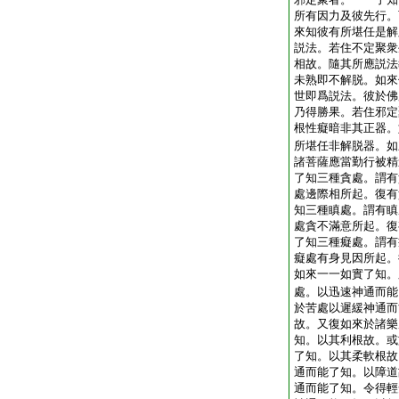
所有因力及彼先行。
來知彼有所堪任是解
説法。若住不定聚衆
相故。隨其所應説法
未熟即不解脱。如來
世即爲説法。彼於佛
乃得勝果。若住邪定
根性癡暗非其正器。
所堪任非解脱器。如
諸菩薩應當勤行被精
了知三種貪處。謂有
處邊際相所起。復有
知三種瞋處。謂有瞋
處貪不滿意所起。復
了知三種癡處。謂有
癡處有身見因所起。
如來一一如實了知。
處。以迅速神通而能
於苦處以遲緩神通而
故。又復如來於諸樂
知。以其利根故。或
了知。以其柔軟根故
通而能了知。以障道
通而能了知。令得輕