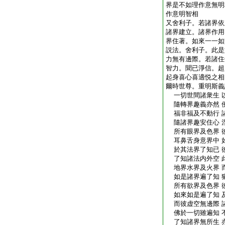
界是不如理作意無明
作意明智相
又舍利子。若諸界依
諸界建立。諸界作用
界住著。如來一一如
説法。舍利子。此是
力無有邊際。若諸住
智力。聞已淨信。超
起身喜心喜適悦之相
爾時世尊。重明斯義
一切世間諸衆生 
隨轉界趣義亦然 
福非福及不動行 
隨諸界趣安住心 
所有眼界及色界 
耳鼻舌身意界中 
於其法界了知已 
了知諸法内外空 
地界水界及火界 
如是諸界遍了知 
所有欲界及色界 
如來如是遍了知 
而彼虚空無邊際 
佛於一切雖遍知 
了知諸界無所生 