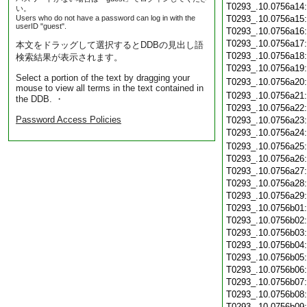
T0293_.10.0756a14
い。
Users who do not have a password can log in with the
T0293_.10.0756a15
userID "guest".
T0293_.10.0756a16
T0293_.10.0756a17
本文をドラッグして選択するとDDBの見出し語
T0293_.10.0756a18
検索結果が表示されます。
T0293_.10.0756a19
Select a portion of the text by dragging your
T0293_.10.0756a20
mouse to view all terms in the text contained in
T0293_.10.0756a21
the DDB. ・
T0293_.10.0756a22
Password Access Policies
T0293_.10.0756a23
T0293_.10.0756a24
T0293_.10.0756a25
T0293_.10.0756a26
T0293_.10.0756a27
T0293_.10.0756a28
T0293_.10.0756a29
T0293_.10.0756b01
T0293_.10.0756b02
T0293_.10.0756b03
T0293_.10.0756b04
T0293_.10.0756b05
T0293_.10.0756b06
T0293_.10.0756b07
T0293_.10.0756b08
T0293_.10.0756b09