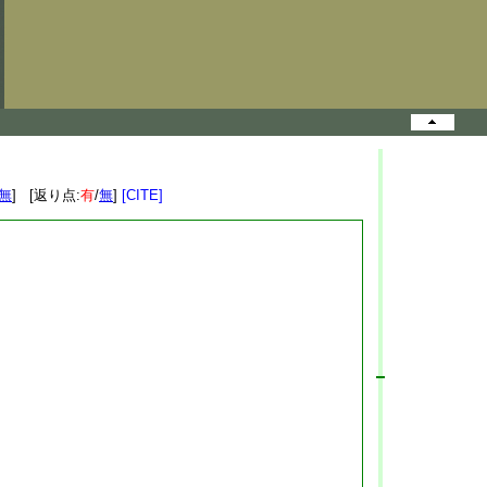
無
] [返り点:
有
/
無
]
[CITE]