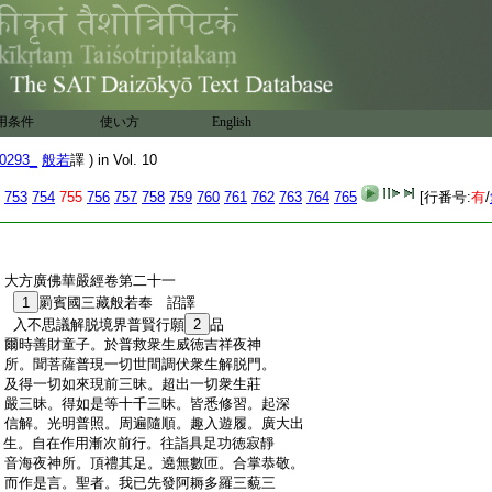
用条件
使い方
English
0293_
般若
譯 ) in Vol. 10
753
754
755
756
757
758
759
760
761
762
763
764
765
[行番号:
有
/
:
大方廣佛華嚴經卷第二十一
:
1
罽賓國三藏般若奉 詔譯
:
入不思議解脱境界普賢行願
2
品
:
爾時善財童子。於普救衆生威徳吉祥夜神
:
所。聞菩薩普現一切世間調伏衆生解脱門。
:
及得一切如來現前三昧。超出一切衆生莊
:
嚴三昧。得如是等十千三昧。皆悉修習。起深
:
信解。光明普照。周遍隨順。趣入遊履。廣大出
:
生。自在作用漸次前行。往詣具足功徳寂靜
:
音海夜神所。頂禮其足。遶無數匝。合掌恭敬。
:
而作是言。聖者。我已先發阿耨多羅三藐三