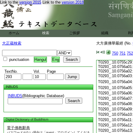
Link to the
version 2015
Link to the
version 2018
T0293_.10.0755c16:
T0293_.10.0755c17:
T0293_.10.0755c18:
T0293_.10.0755c19:
T0293_.10.0755c20:
T0293_.10.0755c21:
T0293_.10.0755c22:
ホーム
検索
ご挨拶
組織
利
T0293_.10.0755c23:
T0293_.10.0755c24:
大正蔵検索
大方廣佛華嚴經 (No.
T0293_.10.0755c25:
T0293_.10.0755c26:
T0293_.10.0755c27:
750
751
752
T0293_.10.0755c28:
punctuation
Hangul
Eng
T0293_.10.0755c29:
T0293_.10.0756a01:
T0293_.10.0756a02:
TextNo.
Vol.
Page
T0293_.10.0756a03
T0293_.10.0756a04
INBUDS
T0293_.10.0756a05
T0293_.10.0756a06
INBUDS
(Bibliographic Database)
T0293_.10.0756a07
Search
T0293_.10.0756a08
T0293_.10.0756a09
T0293_.10.0756a10
Digital Dictionary of Buddhism
T0293_.10.0756a11
T0293_.10.0756a12
電子佛教辭典
T0293_.10.0756a13
パスワードがない場合は「guest」でログインしてくださ