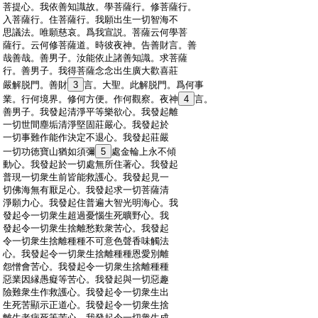
:
菩提心。我依善知識故。學菩薩行。修菩薩行。
:
入菩薩行。住菩薩行。我願出生一切智海不
:
思議法。唯願慈哀。爲我宣説。菩薩云何學菩
:
薩行。云何修菩薩道。時彼夜神。告善財言。善
:
哉善哉。善男子。汝能依止諸善知識。求菩薩
:
行。善男子。我得菩薩念念出生廣大歡喜莊
:
嚴解脱門。善財
3
言。大聖。此解脱門。爲何事
:
業。行何境界。修何方便。作何觀察。夜神
4
言。
:
善男子。我發起清淨平等樂欲心。我發起離
:
一切世間塵垢清淨堅固莊嚴心。我發起於
:
一切事難作能作決定不退心。我發起莊嚴
:
一切功徳寶山猶如須彌
5
處金輪上永不傾
:
動心。我發起於一切處無所住著心。我發起
:
普現一切衆生前皆能救護心。我發起見一
:
切佛海無有厭足心。我發起求一切菩薩清
:
淨願力心。我發起住普遍大智光明海心。我
:
發起令一切衆生超過憂惱生死曠野心。我
:
發起令一切衆生捨離愁歎衆苦心。我發起
:
令一切衆生捨離種種不可意色聲香味觸法
:
心。我發起令一切衆生捨離種種恩愛別離
:
怨憎會苦心。我發起令一切衆生捨離種種
:
惡業因縁愚癡等苦心。我發起與一切惡趣
:
險難衆生作救護心。我發起令一切衆生出
:
生死苦顯示正道心。我發起令一切衆生捨
:
離生老病死等苦心。我發起令一切衆生成