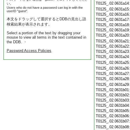
T0125_.02.0631a14
い。
Users who do not have a password can log in with the
T0125_.02.0631a15
userID "guest".
T0125_.02.0631a16
本文をドラッグして選択するとDDBの見出し語
T0125_.02.0631a17
検索結果が表示されます。
T0125_.02.0631a18
T0125_.02.0631a19
Select a portion of the text by dragging your
T0125_.02.0631a20
mouse to view all terms in the text contained in
T0125_.02.0631a21
the DDB. ・
T0125_.02.0631a22
Password Access Policies
T0125_.02.0631a23
T0125_.02.0631a24
T0125_.02.0631a25
T0125_.02.0631a26
T0125_.02.0631a27
T0125_.02.0631a28
T0125_.02.0631a29
T0125_.02.0631b01
T0125_.02.0631b02
T0125_.02.0631b03
T0125_.02.0631b04
T0125_.02.0631b05
T0125_.02.0631b06
T0125_.02.0631b07
T0125_.02.0631b08