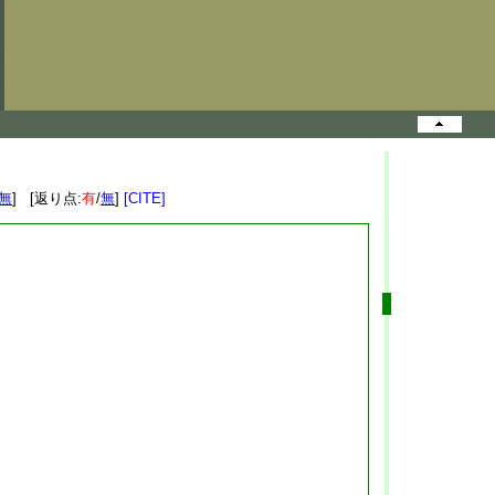
無
] [返り点:
有
/
無
]
[CITE]