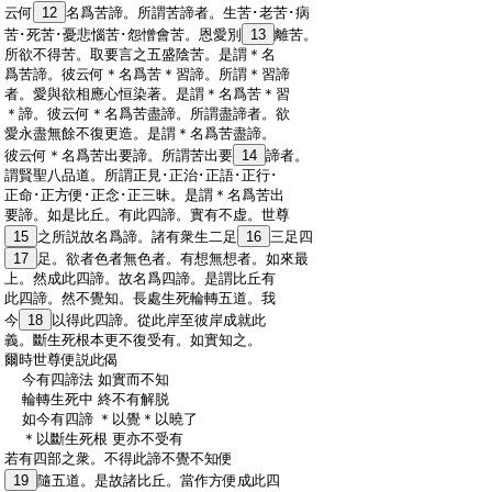
:
云何
12
名爲苦諦。所謂苦諦者。生苦･老苦･病
:
苦･死苦･憂悲惱苦･怨憎會苦。恩愛別
13
離苦。
:
所欲不得苦。取要言之五盛陰苦。是謂＊名
:
爲苦諦。彼云何＊名爲苦＊習諦。所謂＊習諦
:
者。愛與欲相應心恒染著。是謂＊名爲苦＊習
:
＊諦。彼云何＊名爲苦盡諦。所謂盡諦者。欲
:
愛永盡無餘不復更造。是謂＊名爲苦盡諦。
:
彼云何＊名爲苦出要諦。所謂苦出要
14
諦者。
:
謂賢聖八品道。所謂正見･正治･正語･正行･
:
正命･正方便･正念･正三昧。是謂＊名爲苦出
:
要諦。如是比丘。有此四諦。實有不虚。世尊
:
15
之所説故名爲諦。諸有衆生二足
16
三足四
:
17
足。欲者色者無色者。有想無想者。如來最
:
上。然成此四諦。故名爲四諦。是謂比丘有
:
此四諦。然不覺知。長處生死輪轉五道。我
:
今
18
以得此四諦。從此岸至彼岸成就此
:
義。斷生死根本更不復受有。如實知之。
:
爾時世尊便説此偈
:
今有四諦法 如實而不知
:
輪轉生死中 終不有解脱
:
如今有四諦 ＊以覺＊以曉了
:
＊以斷生死根 更亦不受有
:
若有四部之衆。不得此諦不覺不知便
:
19
隨五道。是故諸比丘。當作方便成此四