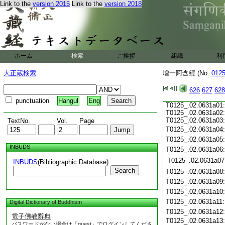
Link to the
version 2015
Link to the
version 2018
T0125_.02.0630c17:
T0125_.02.0630c18:
T0125_.02.0630c19:
T0125_.02.0630c20:
T0125_.02.0630c21:
T0125_.02.0630c22:
T0125_.02.0630c23:
ホーム
検索
ご挨拶
組織
利
T0125_.02.0630c24:
T0125_.02.0630c25:
大正蔵検索
増一阿含經 (No.
012
T0125_.02.0630c26:
T0125_.02.0630c27:
T0125_.02.0630c28:
626
627
628
T0125_.02.0630c29:
punctuation
Hangul
Eng
T0125_.02.0631a01:
T0125_.02.0631a02:
T0125_.02.0631a03:
TextNo.
Vol.
Page
T0125_.02.0631a04
T0125_.02.0631a05
INBUDS
T0125_.02.0631a06
T0125_.02.0631a07
INBUDS
(Bibliographic Database)
Search
T0125_.02.0631a08
T0125_.02.0631a09
T0125_.02.0631a10
T0125_.02.0631a11
Digital Dictionary of Buddhism
T0125_.02.0631a12
電子佛教辭典
T0125_.02.0631a13
パスワードがない場合は「guest」でログインしてくださ