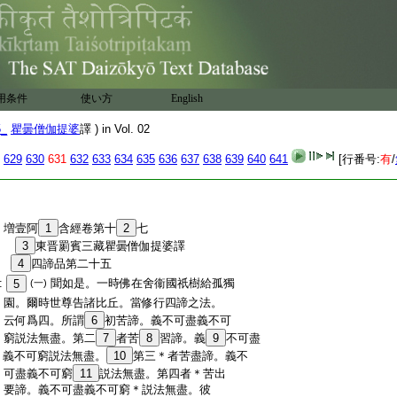
用条件
使い方
English
5_
瞿曇僧伽提婆
譯 ) in Vol. 02
629
630
631
632
633
634
635
636
637
638
639
640
641
[行番号:
有
/
:
増壹阿
1
含經卷第十
2
七
:
3
東晋罽賓三藏瞿曇僧伽提婆譯
:
4
四諦品第二十五
:
聞如是。一時佛在舍衞國祇樹給孤獨
5
(一)
:
園。爾時世尊告諸比丘。當修行四諦之法。
:
云何爲四。所謂
6
初苦諦。義不可盡義不可
:
窮説法無盡。第二
7
者苦
8
習諦。義
9
不可盡
:
義不可窮説法無盡。
10
第三＊者苦盡諦。義不
:
可盡義不可窮
11
説法無盡。第四者＊苦出
:
要諦。義不可盡義不可窮＊説法無盡。彼