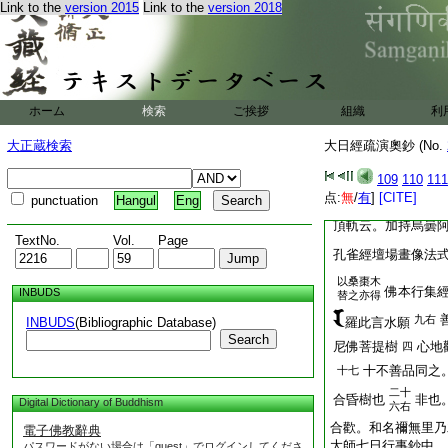
Link to the
version 2015
Link to the
version 2018
字。示兩部密言
者。以楊枝爲所治。
齒木爲能治。相違如
二。徳患全收故。云
治者皆能治也。理趣
説能成能斷。準而知
ホーム
検索
ご挨拶
組織
利
釋經若優曇鉢羅等二
鉢羅阿説他二木。處
大正蔵検索
大日經疏演奧鈔 (No.
烏曇鉢羅阿説他等
109
110
111
經上云。先須備具優
点:
無
/
有
]
[CITE]
punctuation
Hangul
Eng
取無病者無蟲食。
頂軌云。加持烏曇
TextNo.
Vol.
Page
孔雀經壇場畫像法
以桑棗木
佛本行集
INBUDS
替之亦得
九右
INBUDS
(Bibliographic Database)
羅此言水願
Search
尼佛菩提樹
心地
四
十不善品同之
十七
二十
合昏樹也
非也
Digital Dictionary of Buddhism
六右
合歡。和名禰無里
電子佛教辭典
大師七日行事鈔中。
パスワードがない場合は「guest」でログインしてくださ