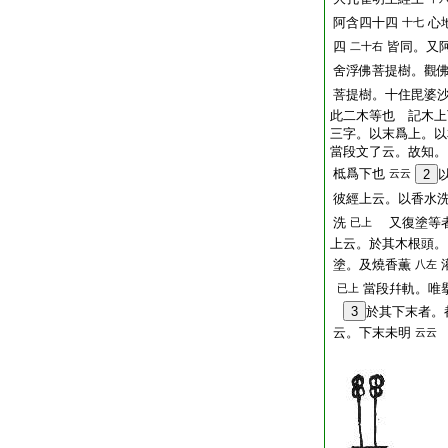
阿含四十四
心
十七
四
皆同。又
二十右
舍浮佛菩提樹。觀
菩提樹。十住毘婆
此二木等也 記木上
三字。以末爲上。以
當段文了云。故知。
柢爲下也
云云
2
彼經上云。以香水
洗
又復塗等者
已上
上云。於其木根頭。
塗。及燒香薫
八左
當段幷軌。唯
已上
3
於其下末者。
云。下末未明
云云