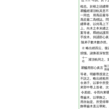
也
今謂。於下
云云
柢也。於根之頭纒華
瞿醯經灌頂軌其意不
一同也 用爲莊嚴等
爲莊嚴二爲標誌。問
纒華者。以何爲上下
上。向木之本末纒之
案等者。釋經結護而
手按木。持誦部心眞
隨弟子數木數亦然
略出經四云。復
左
煩惱。諸佛甚深智慧
十一
灌頂軌同之。
右
隨
瞿醯用部心眞言
用
等者。明獻尊授資之
不説之。略出經粗所
令弟子。以掌中所受
來部中尊上首者。次
令差錯。令而向東
尊齒木。以華飾之。
用亦如是。所受得華
飾華齒木直云華歟。