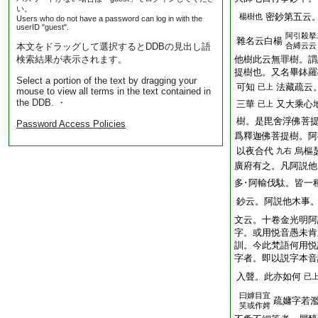
い。
密鈔第五云
楊樹也
Users who do not have a password can log in with the
userID "guest".
阿引殺拏
雜名云白楊
本文をドラッグして選択するとDDBの見出し語
合縛云云
検索結果が表示されます。
他樹此云無罪樹。謂
提樹也。又名畢鉢羅
Select a portion of the text by dragging your
可知
法藏疏云
已上
mouse to view all terms in the text contained in
the DDB. ・
三華
又大乘心
已上
樹。是毘舍浮佛菩
Password Access Policies
爲釋迦佛菩提樹。阿
以夜合代
烏樞
九右
廣府有之。凡阿説他
多･阿輸伐駄。皆一
鈔云。阿説他木事
文云。十卷金光明阿
字。或用悦音愚未肯
訓。今此梵語何用悦
字者。即以説字本音
入聲。此亦如何
已
曰嫭目宜
疏嫞字若
笑或作嫮