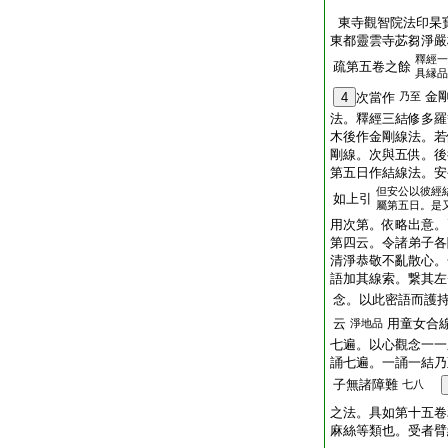
東寺觀智院法印杲
東都靈雲寺苾芻淨嚴
釋經一
疏第五卷之餘
具縁品
金
4
次當作
乃至
法。釋經三結修多羅
木後作金剛線法。若
剛線。次與五供。後
第五日作結線法。安
但安公以彼經
如上引
屬第五日。是
用次第。依略出意。
第四云。令諸弟子各
清淨恭敬不亂散心。
語加其線索。繋其左
念。以此密語而護
云
用童女合
淨地品
七遍。以心觀念一一
誦七遍。一誦一結乃
子無諸障難
七八
之法。具如第十五卷
麻絲等類也。受者臂