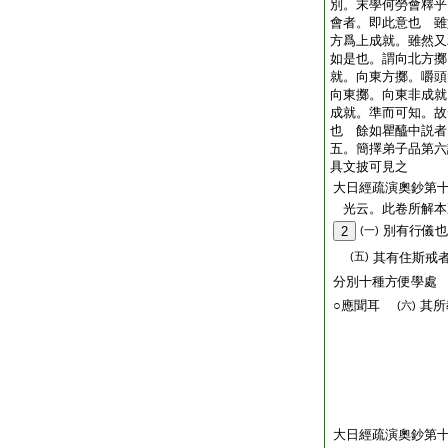
別。末學何勞會釋乎
會者。即此意也 雖
方爲上成就。雖然又
如是也。謂向北方擲
就。向東方擲。嚼頭
向東擲。向東非成就
成就。準而可知。故
也 餘如瞿醯中説者
五。簡擇弟子品第六
具文披可見之
大日經疏演奧鈔第
光云。此卷所解本
別有行儀
2
(一)
(五)
其有住斯戒者
分別十種方便學
○應聞耳
其所
(六)
大日經疏演奧鈔第