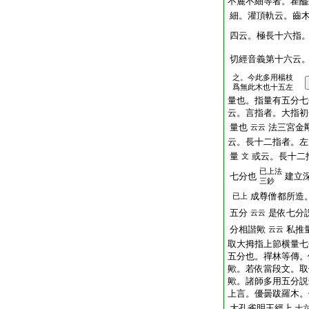
不麁不細等者。瞿醯
細。灌頂軌云。齒
四云。極長十六指
切經音義第十六云
之。今此多用楊枝
爲無此木也十五左
量也。指量有五分七
云。言指者。大指初
量也
法三宮金
云云
云。長十二指者。左
量
或云。長十二
文
已上法
七分也
建立
三鈔
成尊僧都所造
已上
五分
是依七分
云云
分相諧歟
私推
云云
取大拇指上節横量七
五分也。禪林等傳。
歟。若依當段文。取
歟。諸師多用五分説
上言。優曇跋羅木。
大孔雀明王經上
十