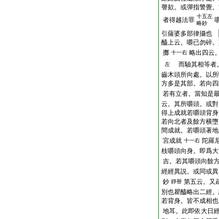
謦欬。或彈指警覺。
十五左
者得越法罪
略鈔
引薩婆多部律攝也
醯上云。嚼已勿碎。
擲
略出四云
十一右
而驗其相等者
左
齒木頭所向處。以所
方多是其部。若向四
若有立者。當知是
云。其所嚼頭。或對
得上成就若嚼頭背身
若向北者及餘方横墮
間成就。若嚼頭著地
宮成就
陀羅
十一右
枝嚼頭向身。即爲大
吉。若其嚼頭向餘
經經異説。或同或異
鈔
第五云。又
靜譽
別也瞿醯略出二經。
若背身。皆不成相也
地耳。此即依大日