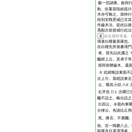
獻一切諸佛。餘與
歟。但案當段經疏幷
木亦可飾之。當時行
段別安既受戒已言其
作齒木法。從此以後
爲顯次前授戒行此
4
令出壇外等者。
壇者白檀曼荼羅也。
在白檀先所規畫壇門
者。當先以此灑之
醯經上云。其弟子等
授與前辦齒木。還
此經唯説東面不
右
次上引。當經説東北
云。嚼其小頭
八左
右牙也
次嚼已
已上
醯不説之。略出説之
出四云。令面向東
分律云。有諸比丘用
死。佛言。不應爾
枝。百一羯磨八云。
顯露及往還潔淨處。