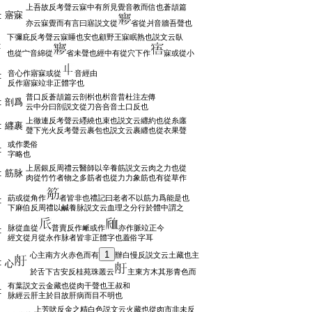
上吾故反考聲云寐中有所見覺音教而信也蒼頡篇
寤寐
:
亦云寐覺而有言曰寤説文從
省從爿音牆吾聲也
下彌庇反考聲云寐睡也安也顧野王寐眠熟也説文云臥
:
也從宀音綿從
省未聲也經中有從穴下作
寐或從小
音心作寤寐或從
音經由
:
反作寤寐竝非正體字也
普口反蒼頡篇云剖㭊也㭊音昔杜注左傳
:
剖爲
云中分曰剖説文從刀咅咅音土口反也
上徹連反考聲云纆繞也束也説文云纒約也從糸廛
:
纒裹
聲下光火反考聲云裹包也説文云裹纒也從衣果聲
或作褁俗
:
字略也
上居銀反周禮云醫師以辛養筋説文云肉之力也從
:
筋脉
肉從竹竹者物之多筋者也從力力象筋也有從草作
莇或從角作
者皆非也禮記曰老者不以筋力爲能是也
:
下麻伯反周禮以鹹養脉説文云血理之分行於體中謂之
脉從血從
普賣反作衇或作
亦作脈竝正今
:
經文從月從永作脉者皆非正體字也蓋俗字耳
1
心主南方火赤色而有
辦白慢反説文云土藏也主
:
心
於舌下古安反桂苑珠叢云
主東方木其形青色而
有葉説文云金藏也從肉干聲也王叔和
:
脉經云肝主於目故肝病而目不明也
上芳吠反金之精白色説文云火藏也從肉市非未反