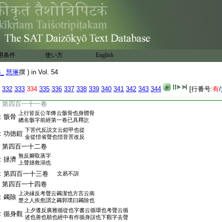
:
一切經音義卷第
5
四
:
一切經音義卷第五
:
翻經沙門慧琳撰
:
音大般若經從四百一十
6
一卷盡四百六
用条件
使い方
English
:
7
十
:
凡五十一卷
8_
慧琳
撰 ) in Vol. 54
:
大般若波羅蜜多經第四百一十卷
上許斤反司馬法曰善者善之忻人之
332
333
334
335
336
337
338
339
340
341
342
343
344
[行番号:
有
/
:
忻樂
善或作欣訴三體竝同埤蒼忻察也
:
第四百一十一卷
上行皆反公羊傳云骸骨也身體骨
:
骸骨
總名骸字前經第一卷已具釋訖
下苦代反説文云鎧甲也從
:
功徳鎧
金從愷省聲也愷音苦改反
:
第四百一十二卷
無反腳取蒸字
:
拯濟
上聲拯救溺也
:
第四百一十三卷
文易不訓
:
第四百一十四卷
上决縁反考聲云蠲潔也方言云南
:
蠲除
楚之人疾愈謂之蠲郭璞曰蠲除也
上夕遵反廣雅循從也字書云循環也考聲云循
:
循身觀
述也善也順也經中有作循身誤也下觀字去聲