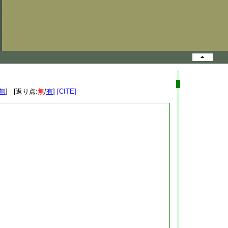
無
] [返り点:
無
/
有
]
[CITE]