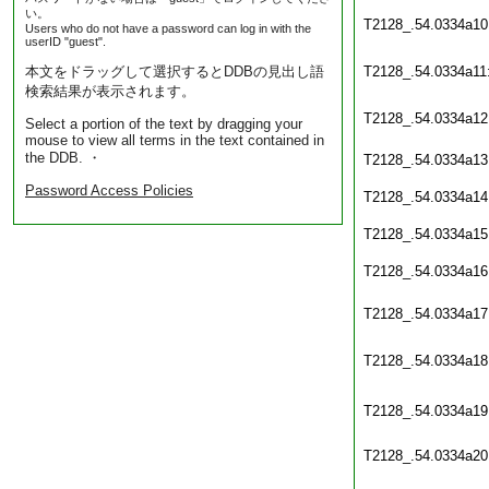
い。
T2128_.54.0334a10
Users who do not have a password can log in with the
userID "guest".
本文をドラッグして選択するとDDBの見出し語
T2128_.54.0334a11
検索結果が表示されます。
T2128_.54.0334a12
Select a portion of the text by dragging your
mouse to view all terms in the text contained in
the DDB. ・
T2128_.54.0334a13
Password Access Policies
T2128_.54.0334a14
T2128_.54.0334a15
T2128_.54.0334a16
T2128_.54.0334a17
T2128_.54.0334a18
T2128_.54.0334a19
T2128_.54.0334a20