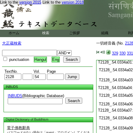
T2128_.54.0333c16
Link to the
version 2015
Link to the
version 2018
T2128_.54.0333c17:
T2128_.54.0333c18:
T2128_.54.0333c19:
T2128_.54.0333c20
T2128_.54.0333c21
T2128_.54.0333c22
ホーム
検索
ご挨拶
組織
利
T2128_.54.0333c23
T2128_.54.0333c24
大正蔵検索
一切經音義 (No.
212
T2128_.54.0333c25
329
330
331
T2128_.54.0333c26
punctuation
Hangul
Eng
T2128_.54.0334a01
T2128_.54.0334a02
TextNo.
Vol.
Page
T2128_.54.0334a03
INBUDS
T2128_.54.0334a04
T2128_.54.0334a05
INBUDS
(Bibliographic Database)
Search
T2128_.54.0334a06
T2128_.54.0334a07
T2128_.54.0334a08
Digital Dictionary of Buddhism
電子佛教辭典
T2128_.54.0334a09
パスワードがない場合は「guest」でログインしてくださ