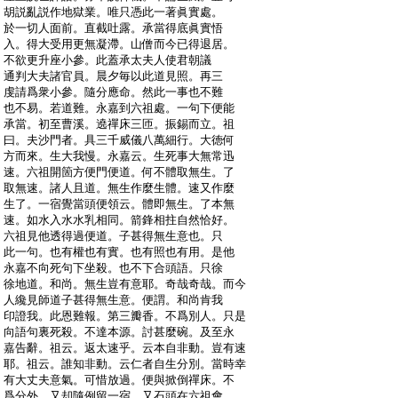
:
胡説亂説作地獄業。唯只憑此一著眞實處。
:
於一切人面前。直截吐露。承當得底眞實悟
:
入。得大受用更無凝滯。山僧而今已得退居。
:
不欲更升座小參。此蓋承太夫人使君朝議
:
通判大夫諸官員。晨夕毎以此道見照。再三
:
虔請爲衆小參。隨分應命。然此一事也不難
:
也不易。若道難。永嘉到六祖處。一句下便能
:
承當。初至曹溪。遶禪床三匝。振錫而立。祖
:
曰。夫沙門者。具三千威儀八萬細行。大徳何
:
方而來。生大我慢。永嘉云。生死事大無常迅
:
速。六祖開箇方便門便道。何不體取無生。了
:
取無速。諸人且道。無生作麼生體。速又作麼
:
生了。一宿覺當頭便領云。體即無生。了本無
:
速。如水入水水乳相同。箭鋒相拄自然恰好。
:
六祖見他透得過便道。子甚得無生意也。只
:
此一句。也有權也有實。也有照也有用。是他
:
永嘉不向死句下坐殺。也不下合頭語。只徐
:
徐地道。和尚。無生豈有意耶。奇哉奇哉。而今
:
人纔見師道子甚得無生意。便謂。和尚肯我
:
印證我。此恩難報。第三瓣香。不爲別人。只是
:
向語句裏死殺。不達本源。討甚麼碗。及至永
:
嘉告辭。祖云。返太速乎。云本自非動。豈有速
:
耶。祖云。誰知非動。云仁者自生分別。當時幸
:
有大丈夫意氣。可惜放過。便與掀倒禪床。不
:
爲分外。又却隨例留一宿。又石頭在六祖會