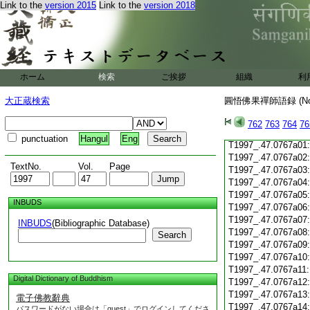
Link to the
version 2015
Link to the
version 2018
T1997_.47.0766c19
T1997_.47.0766c20
T1997_.47.0766c21
T1997_.47.0766c22
T1997_.47.0766c23
T1997_.47.0766c24
ホーム
検索
ご挨拶
組織
利
T1997_.47.0766c25
T1997_.47.0766c26
大正蔵検索
圓悟佛果禪師語録 (N
T1997_.47.0766c27
T1997_.47.0766c28
762
763
764
76
T1997_.47.0766c29
punctuation
Hangul
Eng
T1997_.47.0767a01
T1997_.47.0767a02
TextNo.
Vol.
Page
T1997_.47.0767a03
T1997_.47.0767a04
T1997_.47.0767a05
INBUDS
T1997_.47.0767a06
T1997_.47.0767a07
INBUDS
(Bibliographic Database)
T1997_.47.0767a08
Search
T1997_.47.0767a09
T1997_.47.0767a10
T1997_.47.0767a11
Digital Dictionary of Buddhism
T1997_.47.0767a12
T1997_.47.0767a13
電子佛教辭典
T1997_.47.0767a14
パスワードがない場合は「guest」でログインしてくださ