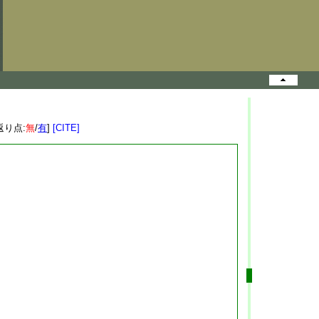
返り点:
無
/
有
]
[CITE]