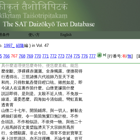
:
麼若恁麼。渾是紛紛紜紜倶非正見。若有箇
:
正知正見底。便知有本分事。既知有本分事。
:
終不作計校窠窟道理。作麼生道。還委悉麼。
:
振奮吒沙無向背。翻身師子大家看
:
小參。當陽一著千聖莫覷。面門一機作家罔
:
措。恁麼恁麼。不恁麼不恁麼。拈向一邊行棒
用条件
使い方
English
:
行喝。撃石火閃電光。放過一著。正當恁麼時。
:
水泄不通。乾坤坐斷。有眼不可見。有耳不可
o.
1997_
紹隆
編 ) in Vol. 47
:
聞。有口不可辨。有心不可思。任是通身是眼。
:
盡乾坤大地草木叢林纖洪長短一一交羅。作
5
766
767
768
769
770
771
772
773
774
775
776
777
[行番号:
有
/
無
] [
:
無量無邊神通妙用。到這裏不消一剳。且道。
:
具什麼道理便恁麼奇特。便恁麼直截。能恁
:
麼坐斷。淨裸裸赤灑灑。全身獨露。便擔荷得
:
行透得出。三世諸佛六代祖師乃至天下老
:
和尚。只得飮氣呑聲目瞪口呿。雖然如是。即
:
今諸人在這裏作箇什麼。山僧更據箇什麼
:
説話即得。是則是。太殺不近人情。不免放一
:
線道。還委悉麼。四海如今清似鏡。彎虹直氣
:
透青霄
:
山僧二十七年。開箇鋪席。與一切人。解黏去
:
縛抽釘拔楔。令一箇箇無窠臼無計校。不作
:
合頭語。不作相似語。不依倚一物。與他二十
:
八祖馬師百丈黄檗臨濟天下大宗師所爲所
:
行。全體顯露。非止今日。尋常不曾於寶華王
:
座上説世諦語。亦不説禪機。不論生滅。豈可