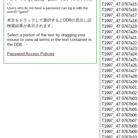
い。
T1997_.47.0767a15
Users who do not have a password can log in with the
T1997_.47.0767a16
userID "guest".
T1997_.47.0767a17
本文をドラッグして選択するとDDBの見出し語
T1997_.47.0767a18
検索結果が表示されます。
T1997_.47.0767a19
T1997_.47.0767a20
Select a portion of the text by dragging your
T1997_.47.0767a21
mouse to view all terms in the text contained in
T1997_.47.0767a22
the DDB. ・
T1997_.47.0767a23
Password Access Policies
T1997_.47.0767a24
T1997_.47.0767a25
T1997_.47.0767a26
T1997_.47.0767a27
T1997_.47.0767a28
T1997_.47.0767a29
T1997_.47.0767b01
T1997_.47.0767b02
T1997_.47.0767b03
T1997_.47.0767b04
T1997_.47.0767b05
T1997_.47.0767b06
T1997_.47.0767b07
T1997_.47.0767b08
T1997_.47.0767b09
T1997_.47.0767b10