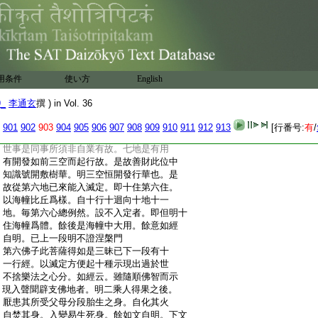
:
二縁空。順空想滅悲智不生。亦非如權教菩
:
薩修六度。麁識已無細識猶在。隨願力故生
:
於淨土。或云報土在於色界已上。出過三界
:
之身。爲心有依止。淨業爲縁。所有生處還有
:
依止。如此一乘中十住第六住中心。如海幢
:
比丘。於經行道側結跏趺坐。離出入息。隨其
用条件
使い方
English
:
身分對現色身。起化如雲遍周刹海。此約根
:
本普光明智自體寂用無限法界之門。不同
9_
李通玄
撰 ) in Vol. 36
:
三乘皆有業果報生依止處所。設爲化事皆
:
有分限。如此十地第六地。即以守護一切増
901
902
903
904
905
906
907
908
909
910
911
912
913
[行番号:
有
/
:
長威力。明已能守護心城。非定亂所攝。所行
:
世事是同事所須非自業有故。七地是有用
:
有開發如前三空而起行故。是故善財此位中
:
知識號開敷樹華。明三空恒開發行華也。是
:
故從第六地已來能入滅定。即十住第六住。
:
以海幢比丘爲樣。自十行十迴向十地十一
:
地。毎第六心總例然。設不入定者。即但明十
:
住海幢爲體。餘後是海幢中大用。餘意如經
:
自明。已上一段明不證涅槃門
:
第六佛子此菩薩得如是三昧已下一段有十
:
一行經。以滅定方便起十種示現出過於世
:
不捨樂法之心分。如經云。雖隨順佛智而示
:
現入聲聞辟支佛地者。明二乘人得果之後。
:
厭患其所受父母分段胎生之身。自化其火
:
自焚其身。入變易生死身。餘如文自明。下文