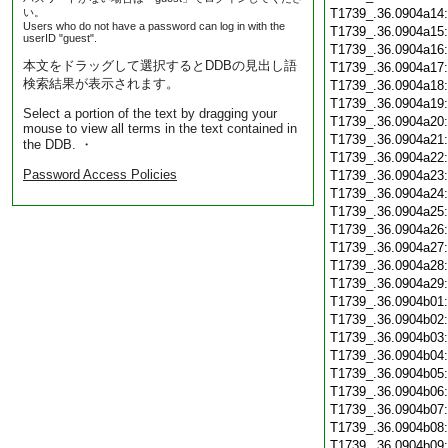
い。
T1739_.36.0904a14
Users who do not have a password can log in with the
T1739_.36.0904a15
userID "guest".
T1739_.36.0904a16
本文をドラッグして選択するとDDBの見出し語
T1739_.36.0904a17
検索結果が表示されます。
T1739_.36.0904a18
T1739_.36.0904a19
Select a portion of the text by dragging your
T1739_.36.0904a20
mouse to view all terms in the text contained in
T1739_.36.0904a21
the DDB. ・
T1739_.36.0904a22
Password Access Policies
T1739_.36.0904a23
T1739_.36.0904a24
T1739_.36.0904a25
T1739_.36.0904a26
T1739_.36.0904a27
T1739_.36.0904a28
T1739_.36.0904a29
T1739_.36.0904b01
T1739_.36.0904b02
T1739_.36.0904b03
T1739_.36.0904b04
T1739_.36.0904b05
T1739_.36.0904b06
T1739_.36.0904b07
T1739_.36.0904b08
T1739_.36.0904b09