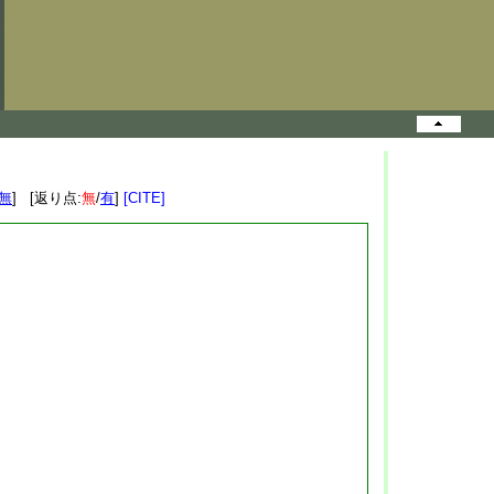
無
] [返り点:
無
/
有
]
[CITE]