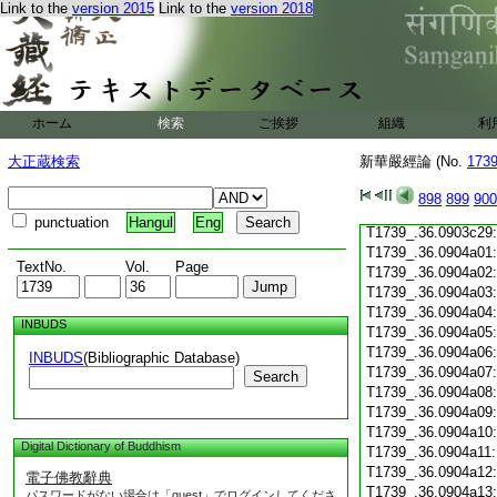
Link to the
version 2015
Link to the
version 2018
T1739_.36.0903c18
T1739_.36.0903c19
T1739_.36.0903c20
T1739_.36.0903c21
T1739_.36.0903c22
T1739_.36.0903c23
ホーム
検索
ご挨拶
組織
利
T1739_.36.0903c24
T1739_.36.0903c25
大正蔵検索
新華嚴經論 (No.
173
T1739_.36.0903c26
T1739_.36.0903c27
898
899
900
T1739_.36.0903c28
punctuation
Hangul
Eng
T1739_.36.0903c29
T1739_.36.0904a01
TextNo.
Vol.
Page
T1739_.36.0904a02
T1739_.36.0904a03
T1739_.36.0904a04
INBUDS
T1739_.36.0904a05
T1739_.36.0904a06
INBUDS
(Bibliographic Database)
T1739_.36.0904a07
Search
T1739_.36.0904a08
T1739_.36.0904a09
T1739_.36.0904a10
Digital Dictionary of Buddhism
T1739_.36.0904a11
T1739_.36.0904a12
電子佛教辭典
T1739_.36.0904a13
パスワードがない場合は「guest」でログインしてくださ