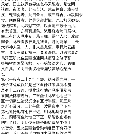
:
天者。已上欲界色界無色界天龍者。是世間
:
諸龍。夜叉者。此云苦活。或曰祠察。或云捷
:
疾。乾闥婆者。此曰食香。或曰尋香。神設樂求
:
食。阿修羅者。此是天趣所攝。此云無天妙樂。
:
迦樓羅者。此云悲苦聲。以食龍在嗉中由活。
:
有悲苦聲。亦爲寶翅鳥。緊那羅者此曰疑神。
:
頭上有角人見生疑。爲人耶。爲非人耶。摩睺
:
羅者。此云胸腹行此是諸畜。是同龍輩。古云
:
大蟒神人及非人。非人是鬼類。帝釋此云能
:
主。梵天王是初禪王。梵者淨也。以過欲界名
:
爲淨王明此位菩薩能遍同其類引之修學菩
:
提福智而無樂著故。云不捨樂法之心。餘如
:
文自具。又明自忻後地未滿須當勤心樂法
:
也
:
第七一段有二十九行半經。約分爲六段。一
:
佛子菩薩成就如是已下至餘莊嚴具所不能
:
及有十二行經。明此遠行地得見多佛及供
:
養聞法轉増勝分。二菩薩住此第七地已下
:
至一切衆生諸惑泥潦有五行半經。明三乘
:
之所不及分。三此菩薩十波羅蜜中已下至
:
第七遠行地有兩行半經。明此地所修行門
:
分。四菩薩住此地已下至一切智依止者有
:
四行半經。明此位菩薩受職堪爲衆生依止
:
求智分。五此菩薩若發勤精進已下有四行
:
半經。明此菩薩以自精進力及願所得法門