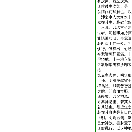
有次第。雖立次第。
無前後中次第。是一
以情作前却解也。以
一渧之水入大海水中
咸在其中。爲教化衆
可不具。以名言竹帛
道者。明鑒即如持寶
使慣習功成。等覺位
若但置十住一位。但
修行。但有出世心勝
令悲智萬行圓滿。十
習須成。十一地入俗
張教網學者有所歸依
措
第五主火神。明無癡
十神。明禪波羅蜜中
禪爲體。即明普智照
定體。即寂而常照。
無礙故。以火神爲定
方离神是也。若其人
若其法也。是虚無之
若在其身也是其目也
正明。明爲虚無。爲
是女神故。善財童子
無癡亂行。以火神能