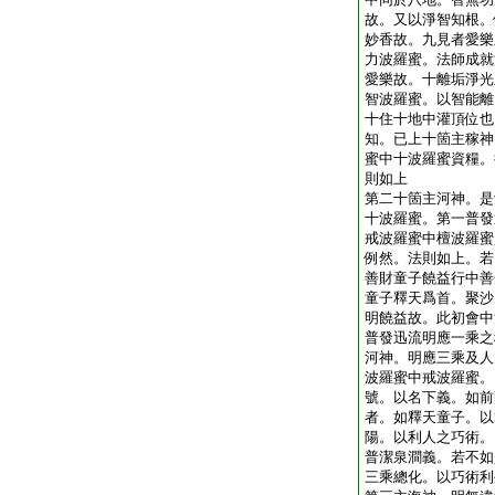
故。又以淨智知根。
妙香故。九見者愛樂
力波羅蜜。法師成就
愛樂故。十離垢淨光
智波羅蜜。以智能離
十住十地中灌頂位也
知。已上十箇主稼神
蜜中十波羅蜜資糧。
則如上
第二十箇主河神。是
十波羅蜜。第一普發
戒波羅蜜中檀波羅蜜
例然。法則如上。若
善財童子饒益行中善
童子釋天爲首。聚沙
明饒益故。此初會中
普發迅流明應一乘之
河神。明應三乘及人
波羅蜜中戒波羅蜜。
號。以名下義。如前
者。如釋天童子。以
陽。以利人之巧術。
普潔泉澗義。若不如
三乘總化。以巧術利