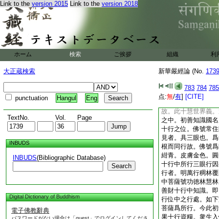
Link to the
version 2015
Link to the
version 2018
遮那根本智。爲起修
身。爲佛差別智果故
現修之身。即理智之
是故神天嘆徳中。先
同智同徳也。此爲入
即凡悟即佛故。以智
ホーム
検索
ご挨拶
組織
利
十行初位中歡喜行善
三眼。還同十行菩薩
大正蔵検索
新華嚴經論 (No.
173
界寶惠世界等十惠世
訶般若。二解脱。三
783
784
785
爲三眼故。如世品字
点:
無
/
有
]
[CITE]
punctuation
Hangul
Eng
三目故爲一切佛法不
故。此十慧世界義。
TextNo.
Vol.
Page
之中。初善知識國名
十行之位。佛號常住
見者。具三眼也。爲
INBUDS
根而同行故。佛號爲
紺青。皮膚金色。圓
INBUDS
(Bibliographic Database)
十行中所行三眼行因
Search
行者。明萬行稠林覆
中菩薩號功徳林慧林
善財十行中知識。即
Digital Dictionary of Buddhism
行位中之行處。如下
菩薩爲所行。今此初
電子佛教辭典
果十行資糧。衆生入
パスワードがない場合は「guest」でログインしてくださ