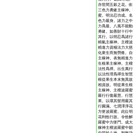
亦世間五穀之花。依
三色力勇健主稼神。
蜜。明法忍功成。名
色力嚴身。諸力之中
力爲最。八風不能動
勇健。如善財十行中
其行。以明忍爲諸行
精氣主稼神。主檀波
精進力資糧法力大慈
化衆生而無勞倦。自
主稼神。表無精進力
生根果主稼神。主檀
法性爲禪。出生萬行
以法性理爲禪生智慧
根從果生本末無異故
相資故。明從果生根
主稼神。主檀波羅蜜
嚴行行復嚴慧。行慧
果。以環其髻用嚴其
行圓滿。七潤澤淨花
方便波羅蜜。此位明
花利他行故。令他解
羅蜜中方便門。成大
稼神主檀波羅蜜中願
中同於八地。智無功