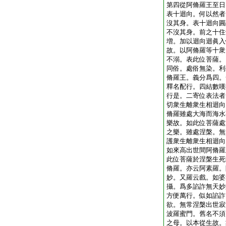
第四從阿脩羅王至日
表十迴向。何以然者
沒其身。表十迴向圓
不沒其身。前之十住
増。加以迴向迴眞入
故。以阿脩羅等十衆
不溺。表此位菩薩。
同俗。處俗無染。利
脩羅王。義分爲四。
釋名配行。四結數嘆
行是。二寄位表法者
切衆生離衆生相迴向
脩羅雖處大海而海水
樂故。如此位菩薩處
之樂。雖處涅槃。無
護衆生離衆生相迴向
如來高出世間阿脩羅
此位菩薩於涅槃生死
脩羅。亦云阿素羅。
妙。又羅云戲。如婆
攝。爲多諂詐無天妙
方便萬行。似如諂詐
欲。無常涅槃出世寂
波羅蜜門。舊名不須
之母。以本從生故。