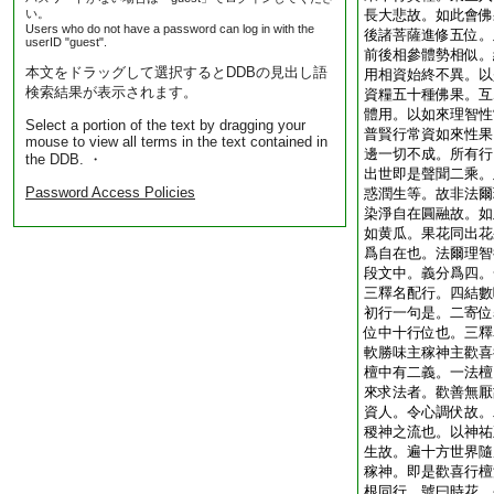
い。
長大悲故。如此會佛
Users who do not have a password can log in with the
後諸菩薩進修五位。
userID "guest".
前後相參體勢相似。
本文をドラッグして選択するとDDBの見出し語
用相資始終不異。以
検索結果が表示されます。
資糧五十種佛果。互
體用。以如來理智性
Select a portion of the text by dragging your
普賢行常資如來性果
mouse to view all terms in the text contained in
邊一切不成。所有行
the DDB. ・
出世即是聲聞二乘。
Password Access Policies
惑潤生等。故非法爾
染淨自在圓融故。如
如黄瓜。果花同出花
爲自在也。法爾理智
段文中。義分爲四。
三釋名配行。四結數
初行一句是。二寄位
位中十行位也。三釋
軟勝味主稼神主歡喜
檀中有二義。一法檀
來求法者。歡善無厭
資人。令心調伏故。
稷神之流也。以神祐
生故。遍十方世界隨
稼神。即是歡喜行檀
根同行。號曰時花。