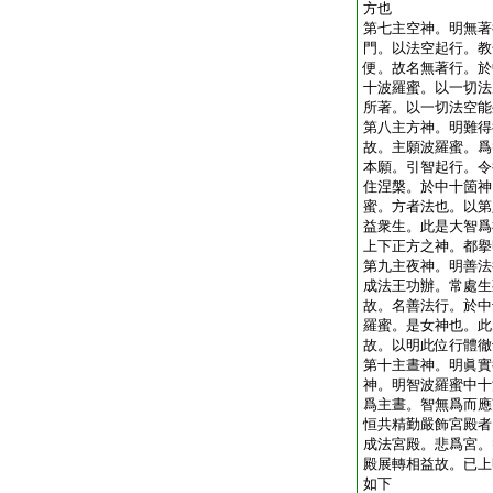
方也
第七主空神。明無著
門。以法空起行。教
便。故名無著行。於
十波羅蜜。以一切法
所著。以一切法空能
第八主方神。明難得
故。主願波羅蜜。爲
本願。引智起行。令
住涅槃。於中十箇神
蜜。方者法也。以第
益衆生。此是大智爲
上下正方之神。都擧
第九主夜神。明善法
成法王功辦。常處生
故。名善法行。於中
羅蜜。是女神也。此
故。以明此位行體徹
第十主晝神。明眞實
神。明智波羅蜜中十
爲主晝。智無爲而應
恒共精勤嚴飾宮殿者
成法宮殿。悲爲宮。
殿展轉相益故。已上
如下