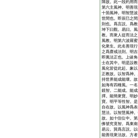
障故。此一段約用而
第六主風神。明善現
十箇風神。明智慧波
世間也。即辰巳之間
則也。爲言説。爲教
坤下曰觀。易曰。風
教。而衆人從而法之
風教。明第六波羅蜜
化衆生。此名善現行
之爲齋戒法則。明吉
即萬法正也。上値角
士在其中。明是設教
風化皆從此起。象以
正教故。以智爲神。
持世界能成能壞。故
如海有四種風。一名
鏡智。二能成。能成
擇。能簡衆寶。明妙
寶。明平等性智。是
自在故。以風神爲表
慧法。以智慧風神。
故。如十信位中。第
佛號究竟智。爲東南
易云。巽爲言説。以
能善現衆法故。方者