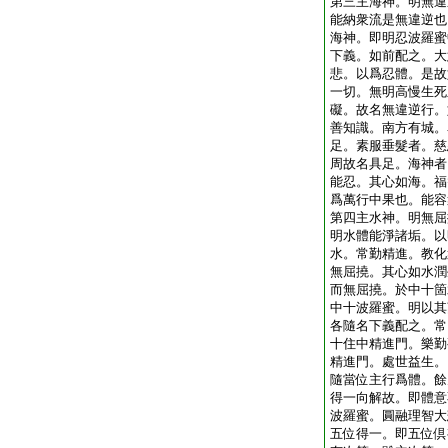
第三主海神。明無違
能納衆流是無違逆也
海神。即明忍波羅蜜
下義。如前配之。大
悲。以爲忍體。是故
一切。無明高慢生死
礙。故名無違逆行。
善知識。南方有城。
足。素服垂髮者。慈
周故名具足。海神者
能忍。其心如海。福
爲萬行中果也。能容
第四主水神。明無屈
明水體能淨諸垢。以
水。常勤精進。教化
無屈撓。其心如水潤
而無屈撓。於中十箇
中十波羅蜜。明以其
各隨名下義配之。常
十住中精進門。樂勤
精進門。處世益生。
隨當位主行爲體。餘
得一向解故。即體意
波羅蜜。圓融理智大
五位得一。即五位倶