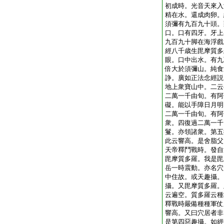
初成時。光音天來入
精在水。還成肉卵。
須彌有九百九十頭。
口。口有四牙。牙上
九百九十脚在海浮戲
經八千歳生毘摩質多
眼。口中出水。有九
倍大於須彌山。純食
諍。廣如正法念經説
地上衆寶山中。二云
二萬一千由旬。有阿
礙。能以手障日月明
二萬一千由旬。有阿
衆。四復過二萬一千
鬘。亦領諸衆。第五
此云響高。是舍脂父
天帝釋鬥戰時。發自
毘摩質多羅。我是毘
岳一時震動。亦名穴
中住故。或天趣攝。
攝。又毘摩質多羅。
云遍空。質多羅云種
釋戰時嚴備種種軍仗
響高。又曰穴居者非
是第四惡趣攝。如經