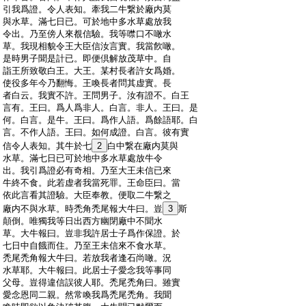
:
引我爲證。令人表知。牽我二牛繋於廠内莫
:
與水草。滿七日已。可於地中多水草處放我
:
令出。乃至傍人來覩信驗。我等噤口不噉水
:
草。我現相貌令王大臣信汝言實。我當飮噉。
:
是時男子聞是計已。即便倶解放茂草中。自
:
詣王所致敬白王。大王。某村長者許女爲婚。
:
使役多年今乃翻悔。王喚長者問其虚實。長
:
者白云。我實不許。王問男子。汝有證不。白王
:
言有。王曰。爲人爲非人。白言。非人。王曰。是
:
何。白言。是牛。王曰。爲作人語。爲餘語耶。白
:
言。不作人語。王曰。如何成證。白言。彼有實
:
信令人表知。其牛於七
2
白中繋在廠内莫與
:
水草。滿七日已可於地中多水草處放牛令
:
出。我引爲證必有奇相。乃至大王未信已來
:
牛終不食。此若虚者我當死罪。王命臣曰。當
:
依此言看其證驗。大臣奉教。便取二牛繋之
:
廠内不與水草。時禿角禿尾報大牛曰。豈
3
斯
:
顛倒。唯獨我等日出西方幽閉廠中不聞水
:
草。大牛報曰。豈非我許居士子爲作保證。於
:
七日中自餓而住。乃至王未信來不食水草。
:
禿尾禿角報大牛曰。若放我者逢石尚噉。況
:
水草耶。大牛報曰。此居士子愛念我等事同
:
父母。豈得違信誤彼人耶。禿尾禿角曰。雖實
:
愛念恩同二親。然常喚我爲禿尾禿角。我聞