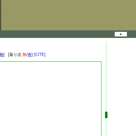
無
] [返り点:
無
/
有
]
[CITE]