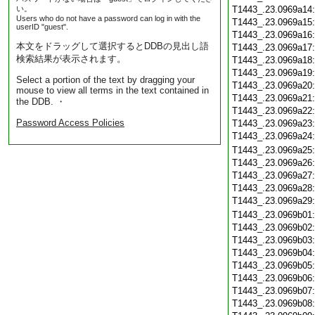
い。
T1443_.23.0969a14
Users who do not have a password can log in with the
T1443_.23.0969a15
userID "guest".
T1443_.23.0969a16
本文をドラッグして選択するとDDBの見出し語
T1443_.23.0969a17
検索結果が表示されます。
T1443_.23.0969a18
T1443_.23.0969a19
Select a portion of the text by dragging your
T1443_.23.0969a20
mouse to view all terms in the text contained in
T1443_.23.0969a21
the DDB. ・
T1443_.23.0969a22
Password Access Policies
T1443_.23.0969a23
T1443_.23.0969a24
T1443_.23.0969a25
T1443_.23.0969a26
T1443_.23.0969a27
T1443_.23.0969a28
T1443_.23.0969a29
T1443_.23.0969b01
T1443_.23.0969b02
T1443_.23.0969b03
T1443_.23.0969b04
T1443_.23.0969b05
T1443_.23.0969b06
T1443_.23.0969b07
T1443_.23.0969b08