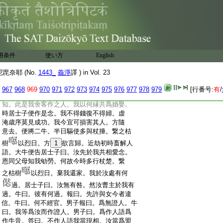
:
時告長者曰。家長。宜應作婚姻事。報曰。外
:
甥。我家親族其數寛廣聚集之時多須飮食。
:
宜待秋熟稻穀收成。既收穀已復告成婚。報
:
言。外甥。事須沙糖宜待甘蔗。此既收已復告
:
成婚。報言。外甥。
5
餅麺是資當待麥熟。既收
:
麥已復告成婚。報言。外甥。陳稻將盡可待新
用条件
使い方
English
:
粳。時居士子見作推延。遂生此念。無容田實
:
總一時成。看此事由便成誑我。
6
我今宜可往
奈耶 (No.
1443_
義淨
譯 ) in Vol. 23
:
7
告衆人。若不與者經官取定。便對衆人告
:
云。阿舅。可作婚姻。諸人聞已告長者曰。許言
967
968
969
970
971
972
973
974
975
976
977
978
979
[行番号:
有
/
:
已久何不爲婚。是時長者怒而告曰。諸君當
:
知。此是我舍客作之人。我以何縁共爲婚娶。
:
時居士子便作是念。我不得錢復不得婦。虚
:
淹歳序莫見成功。我今宜可損害其人。方隨
:
意去。便將二牛。半日驅使多與杖捶。繋之枯
:
樹
以烈日。方
1
欲言歸。近劫初時畜解人
:
語。大牛便告居士子曰。汝先於我共相愛念。
:
恩同父母知我劬勞。何故今時多行杖楚。繋
:
之枯樹
以烈日。棄我還家。我於汝處有何
:
過。居士子曰。汝無有咎。然汝曹主於我有
:
過。牛曰。彼有何過。報曰。先許與女今者違
:
信。牛曰。何不經官。男子報曰。爲無證人。牛
:
曰。我等爲汝而作證人。男子曰。爲作人語爲
:
作牛音。答曰。不作人語我當現相。汝當爲盟