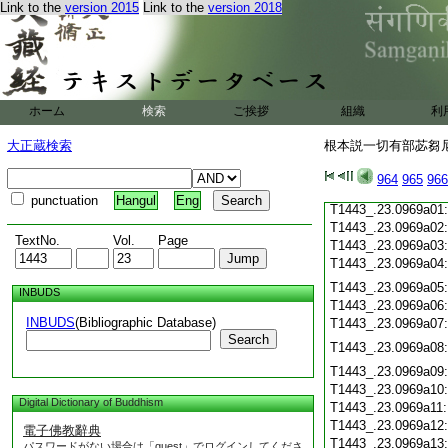
T1443_.23.0968c19
Link to the
version 2015
Link to the
version 2018
T1443_.23.0968c20
T1443_.23.0968c21
T1443_.23.0968c22
T1443_.23.0968c23
T1443_.23.0968c24
ホーム
検索
ご挨拶
組織
利
T1443_.23.0968c25
T1443_.23.0968c26
大正蔵検索
根本説一切有部苾芻尼毘
T1443_.23.0968c27
T1443_.23.0968c28
964
965
966
T1443_.23.0968c29
punctuation
Hangul
Eng
T1443_.23.0969a01
T1443_.23.0969a02
TextNo.
Vol.
Page
T1443_.23.0969a03
T1443_.23.0969a04
T1443_.23.0969a05
INBUDS
T1443_.23.0969a06
INBUDS
(Bibliographic Database)
T1443_.23.0969a07
Search
T1443_.23.0969a08
T1443_.23.0969a09
T1443_.23.0969a10
Digital Dictionary of Buddhism
T1443_.23.0969a11
T1443_.23.0969a12
電子佛教辭典
T1443_.23.0969a13
パスワードがない場合は「guest」でログインしてくださ