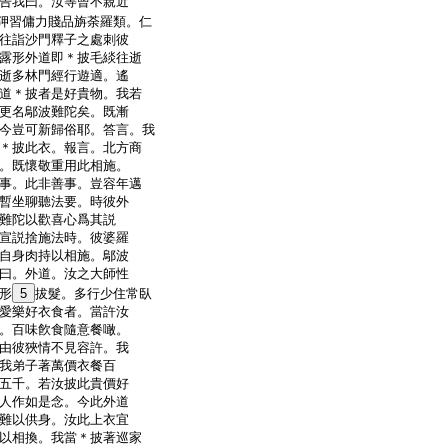
告我曰。汝等曾不親近
狎習傭力賤品旃荼羅類。仁
往詣沙門釋子之處刺彼
露形外道即＊披毛緂往逝
逝多林門經行遊適。遙
道＊披者是好貴物。我若
更名鄔波難陀矣。既漸
今豈可新歸俗耶。答言。我
＊披此衣。報言。北方商
。既懷敬重用此相施。
事。此非善事。豈容年邁
暫坐聊聽法要。時彼外
難陀以歡喜心爲其説
宣説捨施法時。彼婆羅
自身肉持以相施。鄔波
曰。外道。汝之大師性
形
5
拔髮。多行少住常臥
愛樂好衣食者。當許汝
。百味飮食隨意餐噉。
由彼狹情不見容許。我
我弟子著萬價衣餐百
五千。若汝披此貴價好
人作如是念。今此外道
難以供身。汝此上衣宜
以相換。我當＊披著巡家