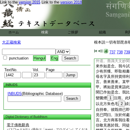
Link to the
version 2015
Link to the
version 2018
十二
＊三藏法師義淨
出納求利學處第十九
爾時薄伽梵。在室羅
遠近皆聞中國有佛出
子有大神通作諸變化
ホーム
検索
ご挨拶
組織
利
於彼弟子作供養者。
時北方有諸商客。聞
大正蔵検索
根本説一切有部毘奈耶 
當知。我等宜往中國
乃供養三寶。時諸商
737
738
739
往趣中國漸至室羅伐
punctuation
Hangul
Eng
外道。善識天文妙閑
來作如是念。我今試
TextNo.
Vol.
Page
少有所獲。即取相書
母名字及所持貨得利
言。善來善來。某甲
INBUDS
甲。將如是貨來詣此
聞已作如是念。我比
INBUDS
(Bibliographic Database)
變騰煙
1
注雨。此
Search
以北方朱色毛
2
緂
自持奉。彼既得已即
見已問曰。汝於何處
Digital Dictionary of Buddhism
言。北方商客我往看
電子佛教辭典
信敬見惠於我。同徒
パスワードがない場合は「guest」でログインしてくださ