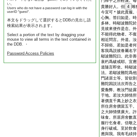
門釋子之所輕蔑。毎
い。
貴勝好人。但
4
唯
Users who do not have a password can log in with the
userID "guest".
今宜可＊披此貴服。
心胸。答曰如是。時
本文をドラッグして選択するとDDBの見出し語
多林。時鄔波難陀於
検索結果が表示されます。
見彼來便作是念。外
不能得此物者。不復
Select a portion of the text by dragging your
mouse to view all terms in the text contained in
相近問言。外道。汝
the DDB. ・
不歸俗。若如是者何
客我爲説彼眷屬名字
Password Access Policies
鄔波難陀曰。此非善
衰朽爲破戒耶。宜應
道隨言即坐。時鄔波
法。若鄔波難陀爲他
門諸居士等。皆欲割
難陀因説法次而告之
愛麁弊。教汝門徒露
于地。若汝大師情所
著價直千萬上妙之衣
所住房舍價當五千。
之大師情懷廣大。許
味食。所居房舍數直
服行乞食者。信敬之
身行破戒。至於飮食
應與我。我有毛緂持