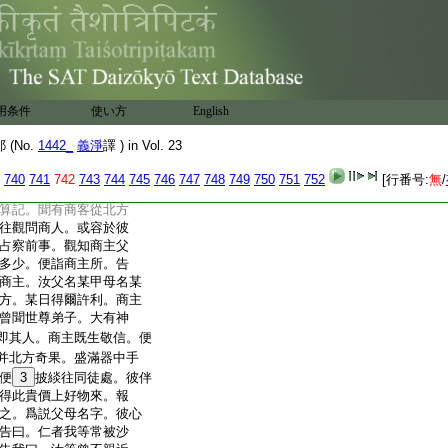
奉 制譯
伐城逝多林給孤獨園。
現於世。彼諸聲聞弟
。廣説如上。若有人能
用条件
使い方
English
得大果報饒益増廣。是
此聲譽自相謂曰。諸君
(No.
1442_
義淨
譯 ) in Vol. 23
興易。一則多得利潤。二
人遂即多賷北方貨物。
740
741
742
743
744
745
746
747
748
749
750
751
752
[行番号:
無
/
。於此城中有一露形
算記。聞有商客從北方
往觀問商人。或容於彼
占察前事。觀知商主父
多少。便詣商主所。告
商主。汝父名某甲母名某
方。某日得爾許利。商主
曾聞世尊弟子。大有神
即其人。商主既生敬信。便
并北方奇果。盛滿器中手
便
3
披緂往同徒處。彼伴
得此貴價上好物來。報
之。爲説父母名字。彼心
告曰。仁者我等常被沙