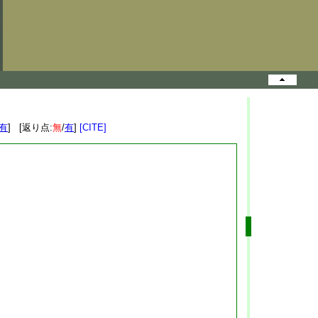
有
] [返り点:
無
/
有
]
[CITE]