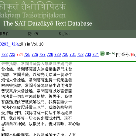
:
曾勸一衆生乃至一念發於聲聞辟支佛意。
:
爾所劫中。於一切佛所聞之法。乃至一文
:
一句。不生疑心。不生二想。不生分別想。
:
不生種種想。不生執著想。不生高下想。不生
:
勝劣想。不生愛憎想。乃至無一念中生如是
:
想。善男子。我從是來。所見諸佛。常得親近。
用条件
使い方
English
:
未曾捨離。常見菩薩未曾捨離。常見眞實大
:
善知識未曾捨離。常聞諸佛清淨大願未曾
0293_
般若
譯 ) in Vol. 10
:
捨離。常聞菩薩所修妙行未曾捨離。常聞菩
:
薩波羅蜜
13
門未曾捨離。常聞菩薩地智光明
722
723
724
725
726
727
728
729
730
731
732
733
734
[行番号:
有
/
:
門未曾捨離。常聞菩薩總持三昧無盡藏門
:
未曾捨離。常聞菩薩普入無邊世界網門未
:
曾捨離。常聞菩薩普入無邊衆生界門未曾
:
捨離。常聞菩薩。以智光明除滅一切衆生
:
煩惱未曾捨離。常聞菩薩生長一切衆生善
:
根未曾捨離。常聞菩薩能隨衆生遍周法界
:
普現其身未曾捨離。常聞菩薩以妙言音開
:
悟法界一切衆生未曾捨離。善男子。我得
:
菩薩難摧伏智慧藏解脱門。我得菩薩求一
:
切法心無疲厭莊嚴三昧門。我得菩薩堅固
:
受持願行門。我得菩薩一切法平等地總持
:
門。我得菩薩一切法智光照辯才門。現不
:
思議自在神變。汝欲見不。善財言唯。我心願
:
見
:
爾時不動優婆夷。不起龍藏師子之座。入菩