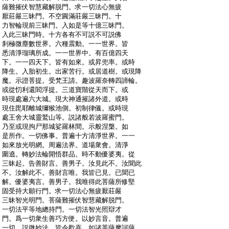
:
薩難摧伏智慧藏解脱門。求一切法心無疲
:
厭莊嚴三昧門。不空圓滿莊嚴三昧門。十
:
力智輪現前三昧門。入如是等十億三昧門。
:
入此三昧門時。十方各有不可説不可説佛
:
刹極微塵數世界。六種震動。一一世界。皆
:
悉清淨瑠璃所成。一一世界中。有百億四天
:
下。一一四天下。皆有如來。或昇兜率。或時
:
降生。入胎初生。出家苦行。或居道樹。或現降
:
魔。示證菩提。受梵王請。趣波羅奈轉四諦輪。
:
或從忉利還閻浮提。三道寶階從天而下。或
:
時現處遍六大城。現大神通摧諸外道。或時
:
現住毘耶離城獮猴池側。初制律儀。或時現
:
處王舍大城靈鷲山等。説諸般若波羅蜜門。
:
乃至或現拘尸那城娑羅林間。示般涅槃。如
:
是所作。一切佛事。普遍十方清淨世界。一一
:
如來放光明網。周遍法界。道場衆會。清淨
:
圍遶。轉妙法輪開悟群品。時不動優婆夷。從
:
三昧起。告善財言。善男子。汝見此不。汝聞此
:
不。汝解此不。善財言唯。我皆已見。已聞已
:
解。優婆夷言。善男子。我唯得此菩薩所修堅
:
固受持大願行門。求一切法心無疲厭莊嚴
:
三昧智光明門。菩薩難摧伏智慧藏解脱門。
:
一切法平等地總持門。一切法智光照辯才
:
門。爲一切衆生善巧方便。以妙言音。普遍
:
一切。説微妙法。皆令歡喜。如諸菩薩摩訶薩。