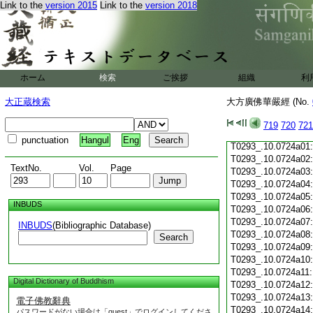
Link to the
version 2015
Link to the
version 2018
T0293_.10.0723c19
T0293_.10.0723c20
T0293_.10.0723c21
T0293_.10.0723c22
T0293_.10.0723c23
T0293_.10.0723c24
ホーム
検索
ご挨拶
組織
利
T0293_.10.0723c25
T0293_.10.0723c26
大正蔵検索
大方廣佛華嚴經 (No.
T0293_.10.0723c27
T0293_.10.0723c28
719
720
721
T0293_.10.0723c29
punctuation
Hangul
Eng
T0293_.10.0724a01
T0293_.10.0724a02
TextNo.
Vol.
Page
T0293_.10.0724a03
T0293_.10.0724a04
T0293_.10.0724a05
INBUDS
T0293_.10.0724a06
T0293_.10.0724a07
INBUDS
(Bibliographic Database)
T0293_.10.0724a08
Search
T0293_.10.0724a09
T0293_.10.0724a10
T0293_.10.0724a11
Digital Dictionary of Buddhism
T0293_.10.0724a12
T0293_.10.0724a13
電子佛教辭典
T0293_.10.0724a14
パスワードがない場合は「guest」でログインしてくださ