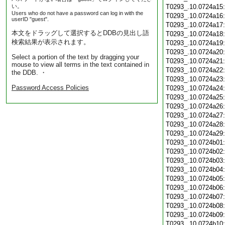
い。
T0293_.10.0724a15
Users who do not have a password can log in with the
T0293_.10.0724a16
userID "guest".
T0293_.10.0724a17
本文をドラッグして選択するとDDBの見出し語
T0293_.10.0724a18
検索結果が表示されます。
T0293_.10.0724a19
T0293_.10.0724a20
Select a portion of the text by dragging your
T0293_.10.0724a21
mouse to view all terms in the text contained in
T0293_.10.0724a22
the DDB. ・
T0293_.10.0724a23
Password Access Policies
T0293_.10.0724a24
T0293_.10.0724a25
T0293_.10.0724a26
T0293_.10.0724a27
T0293_.10.0724a28
T0293_.10.0724a29
T0293_.10.0724b01
T0293_.10.0724b02
T0293_.10.0724b03
T0293_.10.0724b04
T0293_.10.0724b05
T0293_.10.0724b06
T0293_.10.0724b07
T0293_.10.0724b08
T0293_.10.0724b09
T0293_.10.0724b10