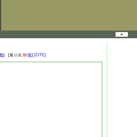
無
] [返り点:
無
/
有
]
[CITE]