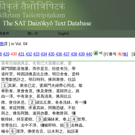
:
愁惱。婆羅門婦。與一比丘尼。共爲知識。時
:
比丘尼。値到其舍。見其夫主。憂愁
18
燋悴。便
:
問之言。汝夫何故。愁悴如是。婆羅門婦。即
:
答之曰。家無子
19
姓。往問六師。六師占相云
:
當無兒。以是之故。愁憂不樂。時比丘尼。復
:
語之言。六師之徒。非一切智。何能知人業
用条件
使い方
English
:
行因縁。如來在世。明達諸法。過去未來。無
:
所障礙。可往問之。必足了知。比丘尼去
覺
譯 ) in Vol. 04
:
後。婦便白夫。如向所聞。時夫聞已。心便
:
開悟。更著新衣。往詣佛所。稽首
20
佛足。而
8
429
430
431
432
433
434
435
436
437
438
439
440
[行番号:
有
/
無
] [
:
白佛言。我之相命。當有兒不。世尊告曰。汝
:
當有兒福徳具足。生長已大當樂出家。婆
:
羅門聞歡喜無量。而作是言。但使有兒。學
:
道何苦。時因請佛及比丘僧。明日舍食。是時
:
世尊默然許之。明日時到。佛與衆僧。往詣
:
1
其家。衆坐已定。婆羅門夫婦齊心同志。敬
:
奉飮食。衆會食竟。佛及衆僧。還歸所止。路
:
由一澤。中有泉水。甚爲清美。佛與比丘
:
僧。便住休息。
2
諸比丘衆。各各洗鉢。有一獼
:
猴。來從阿難。求索其鉢。阿難恐破。不欲
:
與之。佛告阿難。速與勿憂。奉教便與。獼
:
猴得鉢。持至蜜樹。
3
盛滿鉢來。奉上
4
世尊。
:
世尊告曰。去中不淨。獼猴即時。拾
5
去蜂蟲。
:
極令
6
潔淨。佛便告言。以水和之。如語著