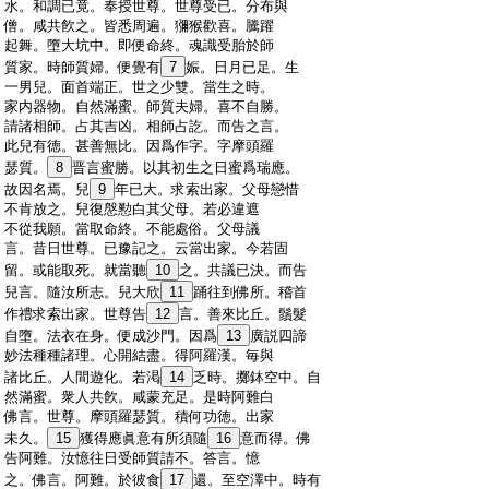
:
水。和調已竟。奉授世尊。世尊受已。分布與
:
僧。咸共飮之。皆悉周遍。獼猴歡喜。騰躍
:
起舞。墮大坑中。即便命終。魂識受胎於師
:
質家。時師質婦。便覺有
7
娠。日月已足。生
:
一男兒。面首端正。世之少雙。當生之時。
:
家内器物。自然滿蜜。師質夫婦。喜不自勝。
:
請諸相師。占其吉凶。相師占訖。而告之言。
:
此兒有徳。甚善無比。因爲作字。字摩頭羅
:
瑟質。
8
晋言蜜勝。以其初生之日蜜爲瑞應。
:
故因名焉。兒
9
年已大。求索出家。父母戀惜
:
不肯放之。兒復慇懃白其父母。若必違遮
:
不從我願。當取命終。不能處俗。父母議
:
言。昔日世尊。已豫記之。云當出家。今若固
:
留。或能取死。就當聽
10
之。共議已決。而告
:
兒言。隨汝所志。兒大欣
11
踊往到佛所。稽首
:
作禮求索出家。世尊告
12
言。善來比丘。鬚髮
:
自墮。法衣在身。便成沙門。因爲
13
廣説四諦
:
妙法種種諸理。心開結盡。得阿羅漢。毎與
:
諸比丘。人間遊化。若渇
14
乏時。擲鉢空中。自
:
然滿蜜。衆人共飮。咸蒙充足。是時阿難白
:
佛言。世尊。摩頭羅瑟質。積何功徳。出家
:
未久。
15
獲得應眞意有所須隨
16
意而得。佛
:
告阿難。汝憶往日受師質請不。答言。憶
:
之。佛言。阿難。於彼食
17
還。至空澤中。時有