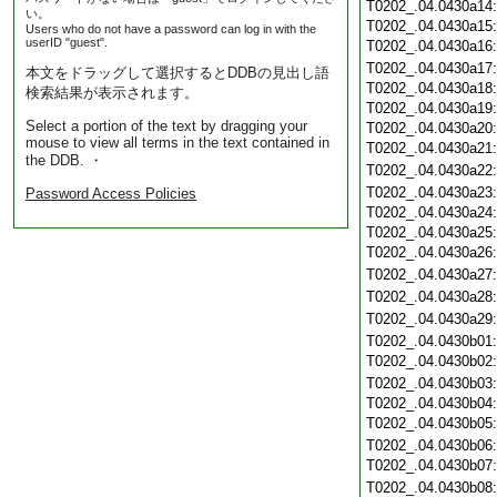
T0202_.04.0430a14
い。
T0202_.04.0430a15
Users who do not have a password can log in with the
userID "guest".
T0202_.04.0430a16
T0202_.04.0430a17
本文をドラッグして選択するとDDBの見出し語
T0202_.04.0430a18
検索結果が表示されます。
T0202_.04.0430a19
Select a portion of the text by dragging your
T0202_.04.0430a20
mouse to view all terms in the text contained in
T0202_.04.0430a21
the DDB. ・
T0202_.04.0430a22
T0202_.04.0430a23
Password Access Policies
T0202_.04.0430a24
T0202_.04.0430a25
T0202_.04.0430a26
T0202_.04.0430a27
T0202_.04.0430a28
T0202_.04.0430a29
T0202_.04.0430b01
T0202_.04.0430b02
T0202_.04.0430b03
T0202_.04.0430b04
T0202_.04.0430b05
T0202_.04.0430b06
T0202_.04.0430b07
T0202_.04.0430b08