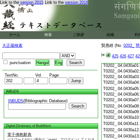
T0202_.04.0429c19
Link to the
version 2015
Link to the
version 2018
T0202_.04.0429c20
T0202_.04.0429c21
T0202_.04.0429c22
T0202_.04.0429c23
T0202_.04.0429c24
ホーム
検索
ご挨拶
組織
利
T0202_.04.0429c25
T0202_.04.0429c26
大正蔵検索
賢愚經 (No.
0202_
慧
T0202_.04.0429c27
T0202_.04.0429c28
425
426
427
42
T0202_.04.0429c29
punctuation
Hangul
Eng
T0202_.04.0430a01
T0202_.04.0430a02
TextNo.
Vol.
Page
T0202_.04.0430a03
T0202_.04.0430a04
T0202_.04.0430a05
INBUDS
T0202_.04.0430a06
T0202_.04.0430a07
INBUDS
(Bibliographic Database)
Search
T0202_.04.0430a08
T0202_.04.0430a09
T0202_.04.0430a10
T0202_.04.0430a11
Digital Dictionary of Buddhism
T0202_.04.0430a12
電子佛教辭典
T0202_.04.0430a13
パスワードがない場合は「guest」でログインしてくださ