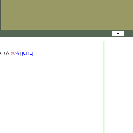
返り点:
無
/
有
]
[CITE]