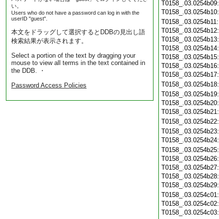
T0158_.03.0254b09
い。
T0158_.03.0254b10
Users who do not have a password can log in with the
userID "guest".
T0158_.03.0254b11
T0158_.03.0254b12
本文をドラッグして選択するとDDBの見出し語
T0158_.03.0254b13
検索結果が表示されます。
T0158_.03.0254b14
Select a portion of the text by dragging your
T0158_.03.0254b15
mouse to view all terms in the text contained in
T0158_.03.0254b16
the DDB. ・
T0158_.03.0254b17
T0158_.03.0254b18
Password Access Policies
T0158_.03.0254b19
T0158_.03.0254b20
T0158_.03.0254b21
T0158_.03.0254b22
T0158_.03.0254b23
T0158_.03.0254b24
T0158_.03.0254b25
T0158_.03.0254b26
T0158_.03.0254b27
T0158_.03.0254b28
T0158_.03.0254b29
T0158_.03.0254c01
T0158_.03.0254c02
T0158_.03.0254c03