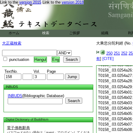
Link to the
version 2015
Link to the
version 2018
T0158_.03.0254a14
T0158_.03.0254a15
T0158_.03.0254a16
T0158_.03.0254a17
T0158_.03.0254a18
T0158_.03.0254a19
ホーム
検索
ご挨拶
組織
利
T0158_.03.0254a20
大正蔵検索
大乘悲分陀利經 (No.
T0158_.03.0254a21
T0158_.03.0254a22
250
251
252
25
T0158_.03.0254a23
有
]
[CITE]
punctuation
Hangul
Eng
T0158_.03.0254a24
T0158_.03.0254a25
T0158_.03.0254a26
TextNo.
Vol.
Page
T0158_.03.0254a27
T0158_.03.0254a28
T0158_.03.0254a29
INBUDS
T0158_.03.0254b01
INBUDS
(Bibliographic Database)
T0158_.03.0254b02
Search
T0158_.03.0254b03
T0158_.03.0254b04
T0158_.03.0254b05
T0158_.03.0254b06
Digital Dictionary of Buddhism
T0158_.03.0254b07
電子佛教辭典
T0158_.03.0254b08
パスワードがない場合は「guest」でログインしてくださ