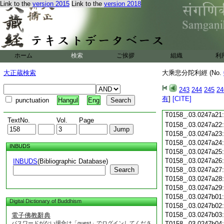
T0158_.03.0247a09
Link to the
version 2015
Link to the
version 2018
T0158_.03.0247a10
T0158_.03.0247a11
T0158_.03.0247a12
T0158_.03.0247a13
T0158_.03.0247a14
ホーム
検索
ご挨拶
組織
利
T0158_.03.0247a15
T0158_.03.0247a16
大正蔵検索
大乘悲分陀利經 (No.
T0158_.03.0247a17
T0158_.03.0247a18
243
244
245
24
T0158_.03.0247a19
有
]
[CITE]
punctuation
Hangul
Eng
T0158_.03.0247a20
T0158_.03.0247a21
TextNo.
Vol.
Page
T0158_.03.0247a22
T0158_.03.0247a23
T0158_.03.0247a24
INBUDS
T0158_.03.0247a25
T0158_.03.0247a26
INBUDS
(Bibliographic Database)
Search
T0158_.03.0247a27
T0158_.03.0247a28
T0158_.03.0247a29
T0158_.03.0247b01
Digital Dictionary of Buddhism
T0158_.03.0247b02
T0158_.03.0247b03
電子佛教辭典
パスワードがない場合は「guest」でログインしてくださ
T0158_.03.0247b04