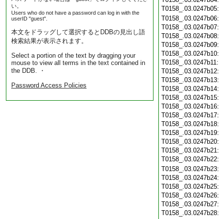
い。
T0158_.03.0247b05
Users who do not have a password can log in with the
T0158_.03.0247b06
userID "guest".
T0158_.03.0247b07
本文をドラッグして選択するとDDBの見出し語
T0158_.03.0247b08
検索結果が表示されます。
T0158_.03.0247b09
T0158_.03.0247b10
Select a portion of the text by dragging your
T0158_.03.0247b11
mouse to view all terms in the text contained in
the DDB. ・
T0158_.03.0247b12
T0158_.03.0247b13
Password Access Policies
T0158_.03.0247b14
T0158_.03.0247b15
T0158_.03.0247b16
T0158_.03.0247b17
T0158_.03.0247b18
T0158_.03.0247b19
T0158_.03.0247b20
T0158_.03.0247b21
T0158_.03.0247b22
T0158_.03.0247b23
T0158_.03.0247b24
T0158_.03.0247b25
T0158_.03.0247b26
T0158_.03.0247b27
T0158_.03.0247b28