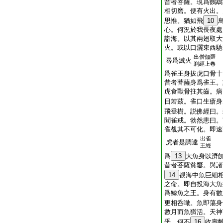
昔者菩薩。現爲鸚鵡
相切磨。便有火出。
思惟。猶如飛
10
心。何況於我長夜處
詣海。以其兩翅取大
火。或以口灑東西馳
出僧伽羅
尋爲滅火
刹經上卷
爲雀王身拔虎口骨十
昔者菩薩身爲雀王。
虎食獸骨拄其齒。病
日若茲。雀口生瘡身
飛登樹。説佛經曰。
聞雀戒。勃然恚曰。
雀覩其不可化。即速
出雀
虎者是調達
王經
爲
13
大魚身以濟
昔者菩薩貧窶。與諸
14
覩海中魚巨細
之命。即自投海大魚
爲鯨魚之王。身有數
更相呑噉。魚即蕩身
數月而魚猶活。天神
乎。何不
16
收壽