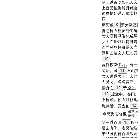
慧王以百味飯化人入
上首受恒伽貨身施食
須摩提始是八歳女轉
四
摩訶盧
9
讀大乘經
善慧得五種夢請佛解
女人高樓見佛化成男
女人在胎聽法轉身爲
沙門慈狗轉身爲人立
無垢山居女人庇雨其
10
一
昔拘樓秦佛時。有一
閑居。國
11
界山
女人道遇大雨。入比
人見之。各各言曰。
踊身在
12
于虚空
13
虚空中。各曰
不得飛。便五體投地
現神變。其五仙
14
出慧上
今慈氏菩薩也
薩經上
慧王以百味
15
飯
過去有佛。名莫能勝
平旦分衞得百味飯若