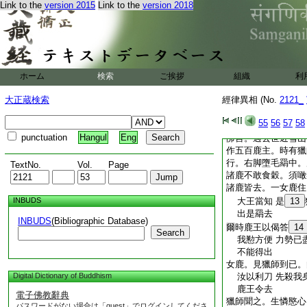
Link to the
version 2015
Link to the
version 2018
宰。不審大王。爲可
王來。王問鹿
7
曰
王曰。千
8
頭孚乳
減少。具説上事。王
獸不別眞僞。枉殺生
臣。普令國界其有遊
ホーム
検索
ご挨拶
組織
利
即遣鹿王還。令國内
大正蔵検索
經律異相 (No.
2121_
者。當梟其首。因
55
56
57
58
爲威徳鹿王
11
身
punctuation
Hangul
Eng
佛言。過去世近雪山
作五百鹿主。時有獵
行。右脚墮毛羂中。
TextNo.
Vol.
Page
諸鹿不敢食穀。須噉
諸鹿皆去。一女鹿住
INBUDS
大王當知 是
13
出是羂去
INBUDS
(Bibliographic Database)
爾時鹿王以偈答
14
Search
我懃方便 力勢已盡
不能得出
女鹿。見獵師到已。
Digital Dictionary of Buddhism
汝以利刀 先殺我身
鹿王令去
電子佛教辭典
獵師聞之。生憐愍心
パスワードがない場合は「guest」でログインしてくださ