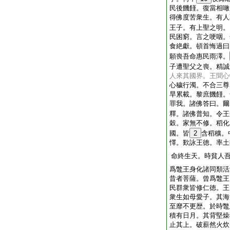
民後饑饉。復當相噉
得佛度苦衆生。有人
王子。有上聖之明。
民困窮。言之哽咽。
食絶獻。頓首悔過曰
願喪吾命惠民雨澤。
子遭聖父之喪。精誠
人來其國界。王聞心
心穢行濁。不合三尊
旱累載。黎庶饑饉。
罪我。諸佛答曰。爾
釋。諸佛普知。令王
穀。家無不修。稻化
國。皆
2
含稻穬。
懌。歎詠王徳。率土
命終生天。時貧人
爲鼈王身化諸同類活
昔者菩薩。曾爲鼈王
民群衆皆修仁徳。王
衆生如母愛子。其海
至靡不更歴。於時鼈
積有日月。其背堅燥
止其上。破薪然火炊