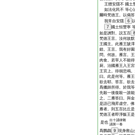
王體安隱不 國土
如法化民不 等心
爾時梵徳王。以偈答
我常自安隱
6
7
國土恒豐寧 
如是詶對。説五百
梵徳王言。汝何故默
王國主。此雁王陂澤
錯。王言。我有好園
問。何故。雁言。王
肉食。若宰人不能得
厨。治國雁王入王宮
王宮上。徘徊悲鳴。
曰。此是何等。雁王
欲去耶。答言。欲去
爲獵師所得。於我等
先殺一後復殺一誰能
之。二雁答曰。與金
是語已飛昇虚空。佛
雁者。則五百比丘是
梵徳王者即淨飯王是
出十誦律雜
是也
誦第一卷
爲鸚鵡
9
現身救山