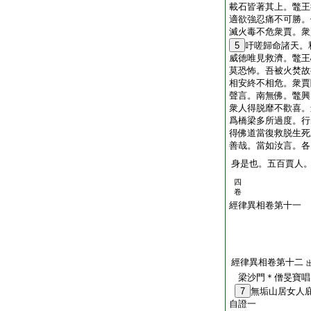
載石皆著其上。鼈王
適欲強忍痛不可勝。
滅火毒不危衆賈。衆
5
吁嗟歸命諸天。
威徳唯見救濟。鼈王
莫恐怖。吾被火焚故
相安終不相危。衆賈
聲言。南無佛。鼈興
衆人得脱靡不歡喜。
爲橋梁多所過度。行
得佛道當復救脱生死
善哉。當如汝言。各
身是也。五百賈人
四
卷
經律異相卷第十一
經律異相卷第十二
梁沙門＊僧旻寶
7
無垢山居女人
自證一