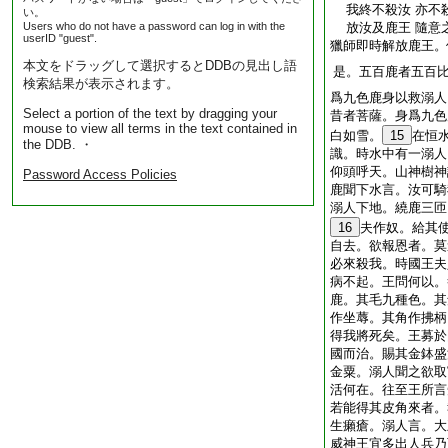
我終不殺汝 亦不
い。
Users who do not have a password can log in with the
放汝及鹿王 隨意
userID "guest".
獵師即時解放鹿王。
本文をドラッグして選択するとDDBの見出し語
是。五百鹿者五百
検索結果が表示されます。
爲九色鹿身以救溺人
Select a portion of the text by dragging your
昔者菩薩。身爲九色
mouse to view all terms in the text contained in
白如雪。
15
在恒
the DDB. ・
識。時水中有一溺人
仰頭呼天。山神樹神
Password Access Policies
鹿聞下水言。汝可騎
溺人下地。繞鹿三匝
16
夫作奴。給其
自去。欲報恩者。莫
必來殺我。時國王夫
病不起。王問何以。
鹿。其毛九種色。其
作坐蓐。其角作拂柄
得我將死矣。王募於
國而治。賜其金鉢盛
金粟。溺人聞之欲取
活何在。往至王所言
若能得其皮角來者。
生癩瘡。溺人言。大
威神王宜多出人兵乃