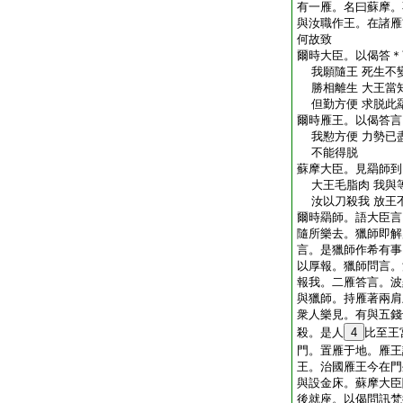
有一雁。名曰蘇摩。
與汝職作王。在諸雁
何故致
爾時大臣。以偈答＊
我願隨王 死生不變
勝相離生 大王當知
但勤方便 求脱此
爾時雁王。以偈答言
我懃方便 力勢已盡
不能得脱
蘇摩大臣。見羂師到
大王毛脂肉 我與
汝以刀殺我 放王
爾時羂師。語大臣言
隨所樂去。獵師即解
言。是獵師作希有事
以厚報。獵師問言。
報我。二雁答言。波
與獵師。持雁著兩肩
衆人樂見。有與五錢
殺。是人
4
比至王
門。置雁于地。雁王
王。治國雁王今在門
與設金床。蘇摩大臣
後就座。以偈問訊梵