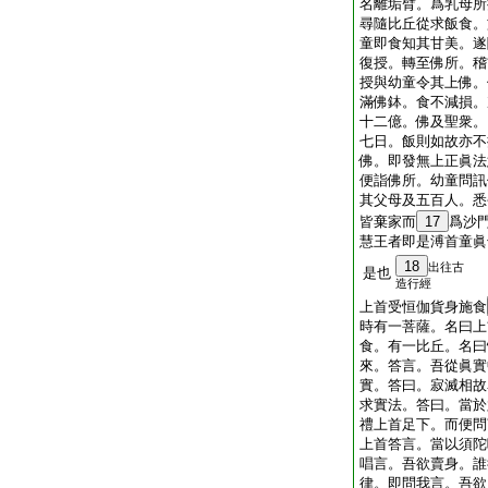
名離垢臂。爲乳母所
尋隨比丘從求飯食。
童即食知其甘美。遂
復授。轉至佛所。稽
授與幼童令其上佛。
滿佛鉢。食不減損。
十二億。佛及聖衆。
七日。飯則如故亦不
佛。即發無上正眞法
便詣佛所。幼童問訊
其父母及五百人。悉
皆棄家而
17
爲沙
慧王者即是溥首童眞
18
出往古
是也
造行經
上首受恒伽貨身施食
時有一菩薩。名曰上
食。有一比丘。名曰
來。答言。吾從眞實
實。答曰。寂滅相故
求實法。答曰。當於
禮上首足下。而便問
上首答言。當以須陀
唱言。吾欲賣身。誰
律。即問我言。吾欲