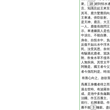
衆。
18
經到恒水
言。知識且起王來至
其耳。鹿方驚覺四向
王車邊。傍臣欲射。
是天神。鹿言。大王
一人。鹿復長跪問王
示。車邊癩面人是也
中涙出。不能自勝。
身命。自投水中。負
反復不如出水中浮木
民。汝受其恩。奈何
有驅逐此鹿者。當誅
附。飮食水草不侵禾
人無疾病。其世太平
阿難是。國王者今父
者今孫陀利是。時溺
有善心向之。故欲
爲雁王身獵者得之而
過去世時。有波羅奈
成。是池中多魚龜鵝
治國。作五百雁主。
前行。右脚著羂。作
雁不敢
3
噉穀。盡