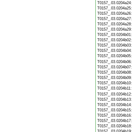
T0157_.03.0204a24
T0157_.03.0204a25
T0157_.03.0204a26
T0157_.03.0204a27
T0157_.03.0204a28
T0157_.03.0204a29
T0157_.03.0204b01
T0157_.03.0204b02
T0157_.03.0204b03
T0157_.03.0204b04
T0157_.03.0204b05
T0157_.03.0204b06
T0157_.03.0204b07
T0157_.03.0204b08
T0157_.03.0204b09
T0157_.03.0204b10
T0157_.03.0204b11
T0157_.03.0204b12
T0157_.03.0204b13
T0157_.03.0204b14
T0157_.03.0204b15
T0157_.03.0204b16
T0157_.03.0204b17
T0157_.03.0204b18
T0157_.03.0204b19