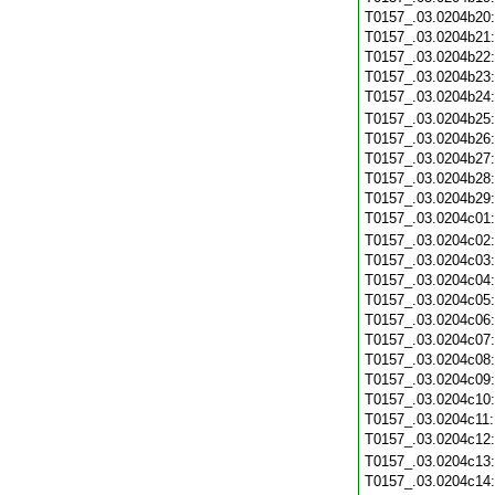
T0157_.03.0204b20
T0157_.03.0204b21
T0157_.03.0204b22
T0157_.03.0204b23
T0157_.03.0204b24
T0157_.03.0204b25
T0157_.03.0204b26
T0157_.03.0204b27
T0157_.03.0204b28
T0157_.03.0204b29
T0157_.03.0204c01
T0157_.03.0204c02
T0157_.03.0204c03
T0157_.03.0204c04
T0157_.03.0204c05
T0157_.03.0204c06
T0157_.03.0204c07
T0157_.03.0204c08
T0157_.03.0204c09
T0157_.03.0204c10
T0157_.03.0204c11
T0157_.03.0204c12
T0157_.03.0204c13
T0157_.03.0204c14