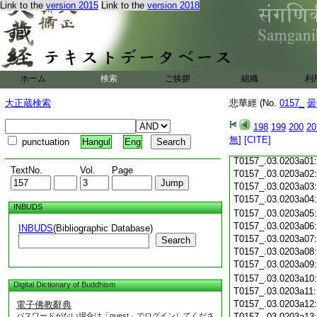
Link to the
version 2015
Link to the
version 2018
T0157_.03.0202c18
T0157_.03.0202c19
T0157_.03.0202c20
T0157_.03.0202c21
T0157_.03.0202c22
T0157_.03.0202c23
ホーム
検索
ご挨拶
組織
利
T0157_.03.0202c24
T0157_.03.0202c25
大正蔵検索
悲華經 (No.
0157_
曇
T0157_.03.0202c26
T0157_.03.0202c27
198
199
200
20
T0157_.03.0202c28
無
]
[CITE]
punctuation
Hangul
Eng
T0157_.03.0202c29
T0157_.03.0203a01
TextNo.
Vol.
Page
T0157_.03.0203a02
T0157_.03.0203a03
T0157_.03.0203a04
INBUDS
T0157_.03.0203a05
T0157_.03.0203a06
INBUDS
(Bibliographic Database)
T0157_.03.0203a07
Search
T0157_.03.0203a08
T0157_.03.0203a09
T0157_.03.0203a10
Digital Dictionary of Buddhism
T0157_.03.0203a11
T0157_.03.0203a12
電子佛教辭典
パスワードがない場合は「guest」でログインしてくださ
T0157_.03.0203a13