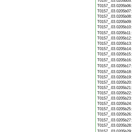
T0157_.03.0205b05
T0157_.03.0205b06
T0157_.03.0205b07
T0157_.03.0205b08
T0157_.03.0205b09
T0157_.03.0205b10
T0157_.03.0205b11
T0157_.03.0205b12
T0157_.03.0205b13
T0157_.03.0205b14
T0157_.03.0205b15
T0157_.03.0205b16
T0157_.03.0205b17
T0157_.03.0205b18
T0157_.03.0205b19
T0157_.03.0205b20
T0157_.03.0205b21
T0157_.03.0205b22
T0157_.03.0205b23
T0157_.03.0205b24
T0157_.03.0205b25
T0157_.03.0205b26
T0157_.03.0205b27
T0157_.03.0205b28
T0157_.03.0205b29