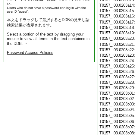
い。
T0157_.03.0203a14
Users who do not have a password can log in with the
T0157_.03.0203a15
userID "guest".
T0157_.03.0203a16
本文をドラッグして選択するとDDBの見出し語
T0157_.03.0203a17
検索結果が表示されます。
T0157_.03.0203a18
T0157_.03.0203a19
Select a portion of the text by dragging your
T0157_.03.0203a20
mouse to view all terms in the text contained in
the DDB. ・
T0157_.03.0203a21
T0157_.03.0203a22
Password Access Policies
T0157_.03.0203a23
T0157_.03.0203a24
T0157_.03.0203a25
T0157_.03.0203a26
T0157_.03.0203a27
T0157_.03.0203a28
T0157_.03.0203a29
T0157_.03.0203b01
T0157_.03.0203b02
T0157_.03.0203b03
T0157_.03.0203b04
T0157_.03.0203b05
T0157_.03.0203b06
T0157_.03.0203b07
T0157_.03.0203b08