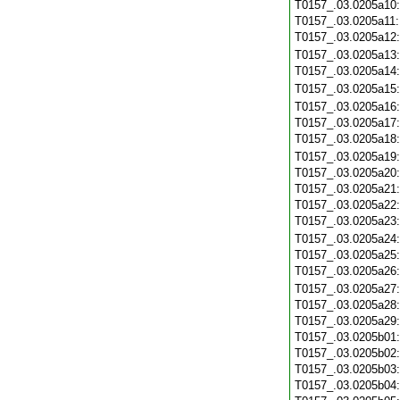
T0157_.03.0205a10
T0157_.03.0205a11
T0157_.03.0205a12
T0157_.03.0205a13
T0157_.03.0205a14
T0157_.03.0205a15
T0157_.03.0205a16
T0157_.03.0205a17
T0157_.03.0205a18
T0157_.03.0205a19
T0157_.03.0205a20
T0157_.03.0205a21
T0157_.03.0205a22
T0157_.03.0205a23
T0157_.03.0205a24
T0157_.03.0205a25
T0157_.03.0205a26
T0157_.03.0205a27
T0157_.03.0205a28
T0157_.03.0205a29
T0157_.03.0205b01
T0157_.03.0205b02
T0157_.03.0205b03
T0157_.03.0205b04