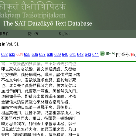
:
護國本禪師法嗣一人
:
君山普淨禪師
見録
:
續傳燈録卷第二十五目録
終
用条件
使い方
English
:
續傳燈録卷第二十五
:
大鑑下第十五世
) in Vol. 51
:
五祖演禪師法嗣
:
成都府昭覺寺克勤佛果禪師。彭州駱氏子。
632
633
634
635
636
637
638
639
640
641
642
643
644
[行番号:
有
/
:
世宗儒。師兒時日記千言。偶游妙寂寺見佛
:
書。三復悵然如獲舊物。曰予殆過去沙門也。
:
即去家依自省祝髮。從文照通講説。又從敏
:
行授楞嚴。俄得病瀕死。嘆曰。諸佛涅槃正路
:
不在文句中。吾欲以聲求色見。宜其無以死
:
也。遂棄去至眞覺勝禪師之席。勝方刺臂出
:
血指示師曰。此曹溪一滴也。師矍然良久曰。
:
道固如是乎。即徒歩出蜀首謁玉泉皓。次依
:
金鑾信大潙哲黄龍心東林度僉指爲法器。
:
而晦堂稱他日臨濟一派屬子矣。最後見五
:
祖盡其機用。祖皆不諾。乃謂祖強移換人。出
:
不遜語忿然而去。祖曰。待爾著一頓熱病打
:
時方思量我在。師到金山染傷寒困極。以平
:
日見處試之無得力者。追繹五祖之言。乃自
:
誓曰。我病稍間即歸五祖。病痊尋歸。祖一見