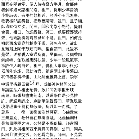
:
而喜令即參堂。便入侍者寮方半月。會部使
:
者解印還蜀詣祖問道。祖曰。提刑少年曾讀
:
小艶詩否。有兩句頗相近。頻呼小玉元無事。
:
秖要檀郎認得聲。提刑應喏喏。祖曰。且子細。
:
師適歸侍立次。問曰。聞和尚擧小艶詩。提刑
:
會否。祖曰。他認得聲。師曰。秖要檀郎認得
:
聲。他既認得聲爲甚麼却不是。祖曰。如何是
:
祖師西來意庭前柏樹子聻。師忽有省。遽出
:
見雞飛上闌干鼓翅而嗚。復自謂曰。此豈不
:
是聲。遂袖香入室通所得。呈偈曰。金鴨香銷
:
錦繍幃。笙歌叢裏醉扶歸。少年一段風流事。
:
祇許佳人獨自知。祖曰。佛祖大事非小根劣
:
器所能造詣。吾助汝喜。祖遍謂山中耆舊曰。
:
我侍者參得禪也。由此所至推爲上首。崇寧
:
中還里省親四衆
拜。成都帥翰林郭公知
:
章請開法六祖更昭覺。政和間謝事復出峽
:
南遊。時張無盡寓荊南。以道學自居少見推
:
許。師艤舟謁之。劇談華嚴旨要曰。華嚴現量
:
境界理事全眞初無假法。所以即一而萬。了
:
萬爲一。一復一萬復萬浩然莫窮。心佛衆生
:
三無差別。卷舒自在無礙圓融。此雖極則終
:
是無風匝匝之波。公於是不覺促榻。師遂問
:
曰。到此與祖師西來意爲同爲別。公曰。同矣。
:
師曰且得沒交渉。公色爲之慍。師曰。不見雲