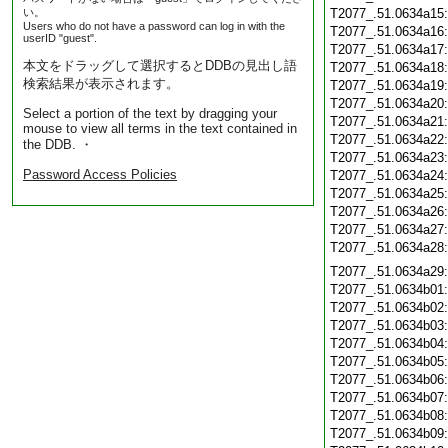
い。
T2077_.51.0634a15
Users who do not have a password can log in with the
T2077_.51.0634a16
userID "guest".
T2077_.51.0634a17
本文をドラッグして選択するとDDBの見出し語
T2077_.51.0634a18
検索結果が表示されます。
T2077_.51.0634a19
T2077_.51.0634a20
Select a portion of the text by dragging your
T2077_.51.0634a21
mouse to view all terms in the text contained in
T2077_.51.0634a22
the DDB. ・
T2077_.51.0634a23
Password Access Policies
T2077_.51.0634a24
T2077_.51.0634a25
T2077_.51.0634a26
T2077_.51.0634a27
T2077_.51.0634a28
T2077_.51.0634a29
T2077_.51.0634b01
T2077_.51.0634b02
T2077_.51.0634b03
T2077_.51.0634b04
T2077_.51.0634b05
T2077_.51.0634b06
T2077_.51.0634b07
T2077_.51.0634b08
T2077_.51.0634b09