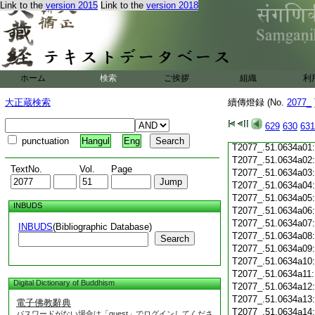
Link to the
version 2015
Link to the
version 2018
T2077_.51.0633c19
T2077_.51.0633c20
T2077_.51.0633c21
T2077_.51.0633c22:
T2077_.51.0633c23:
T2077_.51.0633c24:
ホーム
検索
ご挨拶
組織
利
T2077_.51.0633c25
T2077_.51.0633c26
大正蔵検索
續傳燈録 (No.
2077_
T2077_.51.0633c27
T2077_.51.0633c28
629
630
631
T2077_.51.0633c29
punctuation
Hangul
Eng
T2077_.51.0634a01
T2077_.51.0634a02
TextNo.
Vol.
Page
T2077_.51.0634a03
T2077_.51.0634a04
T2077_.51.0634a05
INBUDS
T2077_.51.0634a06
T2077_.51.0634a07
INBUDS
(Bibliographic Database)
T2077_.51.0634a08
Search
T2077_.51.0634a09
T2077_.51.0634a10
T2077_.51.0634a11
Digital Dictionary of Buddhism
T2077_.51.0634a12
T2077_.51.0634a13
電子佛教辭典
T2077_.51.0634a14
パスワードがない場合は「guest」でログインしてくださ