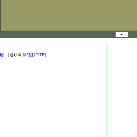
無
] [返り点:
無
/
有
]
[CITE]