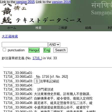
Link to the
version 2015
Link to the
version 2018
ホーム
検索
ご挨拶
組織
利
大正蔵検索
punctuation
Hangul
Eng
妙法蓮華經玄義 (No.
1716_
) in Vol. 33
0681
頁, a01 行 -
0814
頁, c01 行
T1716_.33.0681a01:
T1716_.33.0681a02:
No. 1716 [cf. No. 262]
T1716_.33.0681a03:
1
法華私記縁起
T1716_.33.0681a04:
T1716_.33.0681a05:
沙門灌頂述
T1716_.33.0681a06:
大法東漸僧史所載。詎有幾人不曾聽講。
T1716_.33.0681a07:
自解佛乘者乎。縱令發悟。復能入定得陀
T1716_.33.0681a08:
羅尼者不。縱具定慧復帝京弘二法不。縱
T1716_.33.0681a09:
令盛席謝遣徒衆隱居山谷不。縱避世守
T1716_.33.0681a10:
玄。被徴爲二國師不。縱帝者所尊。太極對