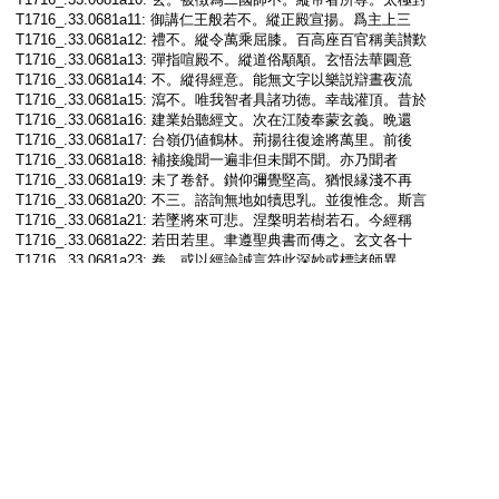
T1716_.33.0681a11:
御講仁王般若不。縱正殿宣揚。爲主上三
T1716_.33.0681a12:
禮不。縱令萬乘屈膝。百高座百官稱美讃歎
T1716_.33.0681a13:
彈指喧殿不。縱道俗顒顒。玄悟法華圓意
T1716_.33.0681a14:
不。縱得經意。能無文字以樂説辯晝夜流
T1716_.33.0681a15:
瀉不。唯我智者具諸功徳。幸哉灌頂。昔於
T1716_.33.0681a16:
建業始聽經文。次在江陵奉蒙玄義。晩還
T1716_.33.0681a17:
台嶺仍値鶴林。荊揚往復途將萬里。前後
T1716_.33.0681a18:
補接纔聞一遍非但未聞不聞。亦乃聞者
T1716_.33.0681a19:
未了卷舒。鑚仰彌覺堅高。猶恨縁淺不再
T1716_.33.0681a20:
不三。諮詢無地如犢思乳。並復惟念。斯言
T1716_.33.0681a21:
若墜將來可悲。涅槃明若樹若石。今經稱
T1716_.33.0681a22:
若田若里。聿遵聖典書而傳之。玄文各十
T1716_.33.0681a23:
卷。或以經論誠言符此深妙或標諸師異
T1716_.33.0681a24:
解驗彼非圓。後代行者。知甘露門之在茲
T1716_.33.0681a25:
序王
T1716_.33.0681a26:
所言妙者。妙名不可思議也。所言法者。十
T1716_.33.0681a27:
界十如權實之法也。蓮華者。譬權實法也。
T1716_.33.0681a28:
良以妙法難解假喩易彰。況意乃多略。擬
T1716_.33.0681a29:
前後合成六也。一爲蓮故。華譬爲實施權
T1716_.33.0681b01:
文云。知第一寂滅以方便力故。雖示種種
T1716_.33.0681b02:
道其實爲佛乘。二華敷譬開權。蓮現譬顯
T1716_.33.0681b03:
實。文云。開方便門示眞實相。三華落譬廢
T1716_.33.0681b04:
權。蓮成譬立實。文云。正直捨方便但説
T1716_.33.0681b05:
無上道。又蓮譬於本華譬於迹。從本垂迹。