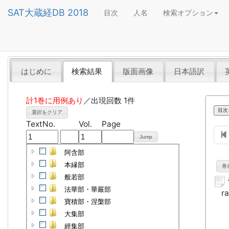
SAT大蔵経DB
2018
目次
人名
検索オプション
はじめに
検索結果
版面画像
日本語訳
計1巻に用例あり
／
出現回数
1
件
目次
選択をクリア
TextNo.
Vol.
Page
Jump
阿含部
本縁部
巻
般若部
法華部・華嚴部
ra 
寶積部・涅槃部
大集部
經集部