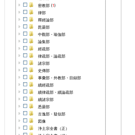
密教部 (
1
)
律部
釋經論部
毘曇部
中觀部・瑜伽部
論集部
經疏部
律疏部・論疏部
諸宗部
史傳部
事彙部・外教部・目録部
續經疏部
續律疏部・續論疏部
續諸宗部
悉曇部
古逸部・疑似部
図像
浄土宗全書（正）