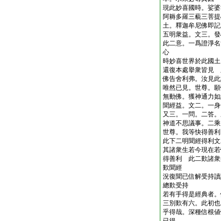
現此妙喜國時。娑婆
阿耨多羅三藐三菩提
土。釋迦牟尼佛即記
五明衆益。文三。發
此二意。一爲證淨名
心
時妙喜世界於此國土
還復本處擧衆皆見 
佛告舍利弗。汝見此
唯然已見。世尊。願
無動佛。獲神通力如
聞經益。文二。一身
又三。一問。二答。
神道不思議事。二乘
世尊。我等快得善利
此下二明聞經得利文
其諸衆生若今現在若
得善利 此二歎諸衆
歎聞經
況復聞已信解受持讀
總歎受持
若有手得是經典者。
三別歎有六。此初也
乎得哉。深種信根値
已得