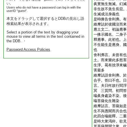
い。
眞實無生無滅。幻滅
Users who do not have a password can log in with the
非生故不貪生長惡。
userID "guest".
生滅成法身義也
本文をドラッグして選択するとDDBの見出し語
是時佛告舍利弗。有
検索結果が表示されます。
維摩詰於彼國沒而來
應土文二。初論應事
Select a portion of the text by dragging your
一佛示國名。二身子
mouse to view all terms in the text contained in
釋應事。此初也。上
the DDB. ・
不生能生是應身。國
Password Access Policies
也
舍利弗言。未曾有也
土。而來樂此多怒害
生淨。曷有捨淨來穢
害最多
維摩詰語舍利弗。於
合乎。答曰不也。日
言。夫日何故行閻浮
冥 三質問。初問答
喩眞身處染不染。後
喩菩薩化生雜染
維摩詰言。菩薩如是
生不與愚闇而共合也
此四合喩能釋。二重
是時大衆渇仰。欲見
其菩薩聲聞之衆 此