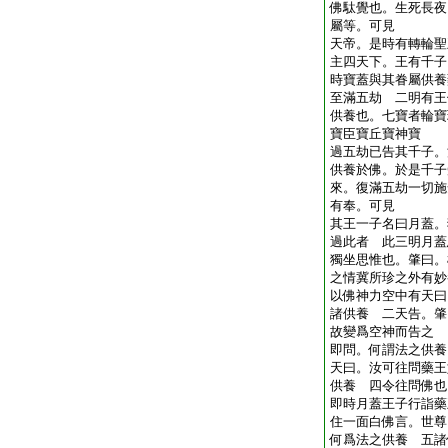
佛駄覺也。生死長夜
屬等。可見
天帝。是時有轉輪聖
主四天下。王有千子
時寶蓋與其眷屬供養
至滿五劫 二明有王
供養也。七寶者輪寶
寶臣寶丘寶神寶
過五劫已告其千子。
供養於佛。於是千子
來。復滿五劫一切施
有奉。可見
其王一子名曰月蓋。
過此者 此三明月蓋
獨坐思惟也。肇曰。
之情冀所珍之外有妙
以佛神力空中有天曰
諸供養 二天告。肇
故變爲空神而告之
即問。何謂法之供養
天曰。汝可往問藥王
供養 四令往問佛也
即時月蓋王子行詣藥
住一面白佛言。世尊
何爲法之供養 五諸