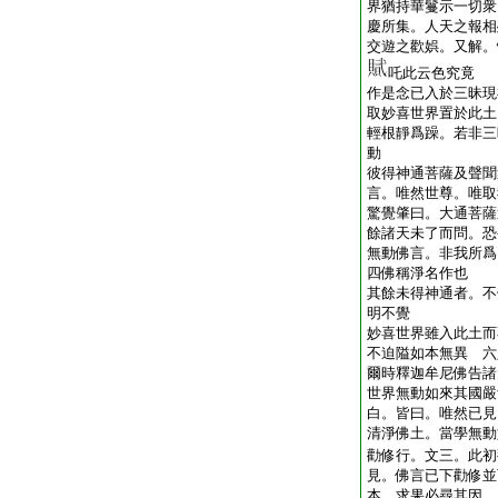
界猶持華鬘示一切衆
慶所集。人天之報相
交遊之歡娯。又解。
吒此云色究竟
作是念已入於三昧現
取妙喜世界置於此土
輕根靜爲躁。若非三
動
彼得神通菩薩及聲聞
言。唯然世尊。唯取
驚覺肇曰。大通菩薩
餘諸天未了而問。恐
無動佛言。非我所爲
四佛稱淨名作也
其餘未得神通者。不
明不覺
妙喜世界雖入此土而
不迫隘如本無異 六
爾時釋迦牟尼佛告諸
世界無動如來其國嚴
白。皆曰。唯然已見
清淨佛土。當學無動
勸修行。文三。此初
見。佛言已下勸修並
本。求果必尋其因