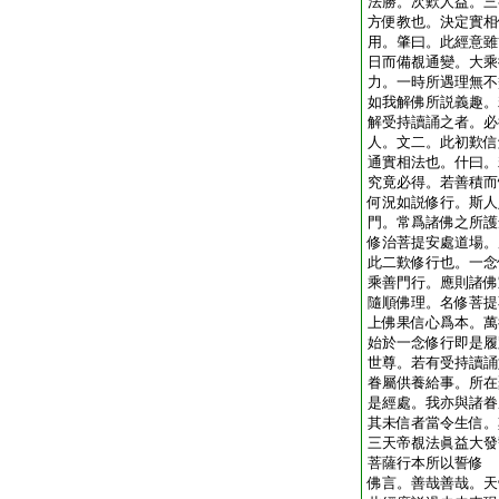
法勝。次歎人益。三
方便教也。決定實相
用。肇曰。此經意雖
日而備覩通變。大乘
力。一時所遇理無不
如我解佛所説義趣。
解受持讀誦之者。必
人。文二。此初歎信
通實相法也。什曰。
究竟必得。若善積而
何況如説修行。斯人
門。常爲諸佛之所護
修治菩提安處道場。
此二歎修行也。一念
乘善門行。應則諸佛
隨順佛理。名修菩提
上佛果信心爲本。萬
始於一念修行即是履
世尊。若有受持讀誦
眷屬供養給事。所在
是經處。我亦與諸眷
其未信者當令生信。
三天帝覩法眞益大發
菩薩行本所以誓修
佛言。善哉善哉。天