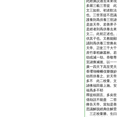
此經廣説過去未來現
多羅三藐三菩提 此
文三如前。初述歎法
也。三世菩提不思議
護養則爲供養三世諸
是故天帝。若善界子
是經者則爲供養去來
文二。此初正述也。
供其子也。又教能顯
誦則爲供養三世佛矣
天帝。正使三千大千
蔗竹葦稻麻叢林。若
劫或減一劫。恭敬尊
至諸佛滅後。以一一
廣一四天下高至梵天
香瓔珞幢幡伎樂微妙
劫而供養之。於天帝
多不 此二校量。文
諸佛福田最上施。安
福爲多不耶
釋提桓因言。多矣世
億劫説不能盡 二答
佛告天帝。當知是善
思議解脱經典信解受
三正校量勝。生曰