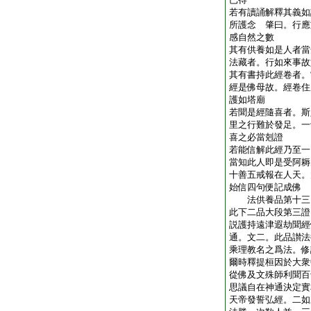
若有讀誦解釋其義如
所護念 肇曰。行應
感自然之數
其有供養如是人者當
法藏者。行如來事故
其有書持此經卷者。
經是佛母故。經卷住
護如塔廟
若聞是經隨喜者。斯
里之行難於發足。一
喜之必當剋證
若能信解此經乃至一
當知此人即是受阿耨
十善五戒報在人天。
始信四句便記成佛
法供養品第十三
此下二品大段第三證
説護持遠津遐劫聞經
通。文二。此品讃法
乘理教名之爲法。修
爾時釋提桓因於大衆
從佛及文殊師利聞百
思議自在神通決定實
天帝發誓弘經。二如