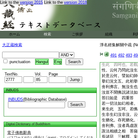
Link to the
version 2015
Link to the
version 2018
滅見不生滅者。二乘
縁生滅悟不生滅者。
故再論焉。上雖具顯
悟生則無生。自然無
可見矣。肇曰。上云
而今現有生。將成其
ホーム
検索
ご挨拶
組織
利
維摩詰言。汝所得法
肇曰。逆問所得以證
大正蔵検索
淨名經集解關中疏 (N
爲無相法也
舍利弗言。無沒生也
491
492
493
49
若諸法無沒生相。云
punctuation
Hangul
Eng
生此 四呵也。若觀
性。云何乃問此沒生
TextNo.
Vol.
Page
於意云何。譬如幻師
擧幻況文五。此初擧
舍利弗言。無沒生也
INBUDS
汝豈不聞佛説諸法如
答曰如是 四重答
INBUDS
(Bibliographic Database)
若一切法如幻相者。
Search
來生此 五呵。若佛
生非生幻沒非沒。云
生猶化。存死猶化。
Digital Dictionary of Buddhism
舍利弗。沒者爲虚誑
誑法相續之相 菩薩
電子佛教辭典
長諸惡 三解釋。妄
パスワードがない場合は「guest」でログインしてくださ