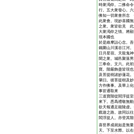
時衆渇仰。二佛命令
行。五大衆發心。六
佛知一切衆會所念 
此衆會。現妙喜國無
之衆。衆皆欲見 此
大衆渇仰之情。將顯
現本國也
於是維摩詰心念。吾
鐵圍山川溪谷江河。
日月星宿。天龍鬼神
聞之衆。城邑聚落男
三奉命。文六。此初
寶。階嚴飾盡皆現也
及菩提樹諸妙蓮花。
肇曰。彼菩提樹及妙
方作佛事。及華上化
事皆通取來
三道寶階從閻浮提至
來下。悉爲禮敬無動
欲天報通足能陵虚。
戲遊之路。故同以往
閻浮提人。亦登其階
喜世界成就如是無量
天。下至水際。以右