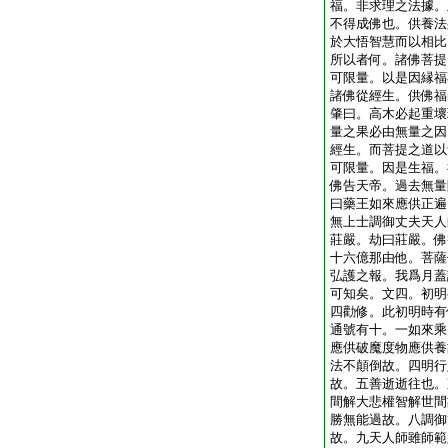
福。非求理之法據。
不得成佛也。供養法
於大悟智慧而以相比
所以者何。諸佛菩提
可限量。以是因縁福
諸佛從經生。供佛福
肇曰。高木必起重壞
量之果必由無量之因
經生。而菩提之道以
可限量。因是生福。
佛告天帝。過去無量
曰藥王如來應供正遍
無上士調御丈夫天人
莊嚴。劫曰莊嚴。佛
十六億那由他。菩薩
弘護之報。我爲月蓋
可知矣。文四。初明
四勸修。此初明時有
通號有十。一如來乘
應供破魔度物應供養
法不顛倒故。四明行
故。五善逝逝往也。
間解大悲權智解世間
勝無能過故。八調御
故。九天人師雖師範