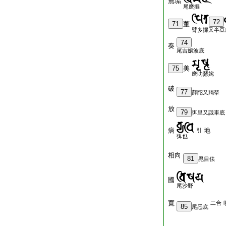
無垢
尾麽攞
72
71
董
臂多攞又半豆
74
奏
尾吉孃波底
75
美
麽叻瑟姹
破
77
薜陀又羯拏
放
79
弭里又誐車底
病
地
引
弭也
相向
81
毘目佉
國
尾沙野
寛
二合
85
尾悉底