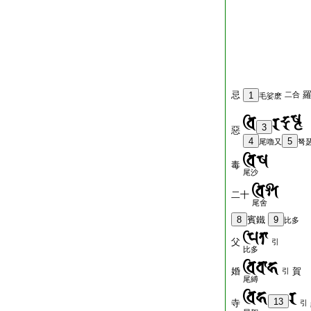
忌
1
二合
毛娑麽
3
惡
4
5
尾嚕又
弩
毒
尾沙
二十
尾舍
8
賓鐵
9
比多
父
引
比多
婚
賀
引
尾縛
13
寺
引