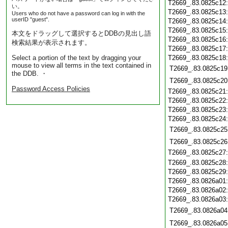
T2669_.83.0825c12
い。
T2669_.83.0825c13
Users who do not have a password can log in with the
userID "guest".
T2669_.83.0825c14
T2669_.83.0825c15
本文をドラッグして選択するとDDBの見出し語
T2669_.83.0825c16
検索結果が表示されます。
T2669_.83.0825c17
Select a portion of the text by dragging your
T2669_.83.0825c18
mouse to view all terms in the text contained in
T2669_.83.0825c19
the DDB. ・
T2669_.83.0825c20
Password Access Policies
T2669_.83.0825c21
T2669_.83.0825c22
T2669_.83.0825c23
T2669_.83.0825c24
T2669_.83.0825c25
T2669_.83.0825c26
T2669_.83.0825c27
T2669_.83.0825c28
T2669_.83.0825c29
T2669_.83.0826a01
T2669_.83.0826a02
T2669_.83.0826a03
T2669_.83.0826a04
T2669_.83.0826a05