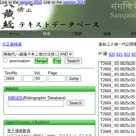
Link to the
version 2015
Link to the
version 2018
T2669_.83.0825b19
T2669_.83.0825b20
T2669_.83.0825b21
T2669_.83.0825b22
T2669_.83.0825b23
ホーム
検索
ご挨拶
組織
利
T2669_.83.0825b24
T2669_.83.0825b25
大正蔵検索
蓮如上人御一代記聞書 
T2669_.83.0825b26
820
821
822
82
T2669_.83.0825b27
punctuation
Hangul
Eng
T2669_.83.0825b28
T2669_.83.0825b29
TextNo.
Vol.
Page
T2669_.83.0825c01
T2669_.83.0825c02
T2669_.83.0825c03
INBUDS
T2669_.83.0825c04
T2669_.83.0825c05
INBUDS
(Bibliographic Database)
Search
T2669_.83.0825c06
T2669_.83.0825c07
T2669_.83.0825c08
T2669_.83.0825c09
Digital Dictionary of Buddhism
T2669_.83.0825c10
電子佛教辭典
T2669_.83.0825c11
パスワードがない場合は「guest」でログインしてくださ