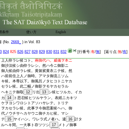
:
候
219
:
一。前前住上人仰ラレ候
6
キ。御本寺御
222
:
坊ヲハ。聖人御存生ノ時ノヤウニ思召サ
:
レ候。
7
自身ハ御留主ヲ當座御沙汰候。然
:
トモ。
8
佛恩ヲ御忘候事ハナク候ト。御齋
用条件
使い方
English
:
ノ御法談ニ仰ラレ
9
候キ。御齋ヲ御受用候
:
間ニモ。少モ御ワスレ候コ
10
ト御入ナキト
(No.
2669_
) in Vol. 83
:
仰ラレ候
11
キ
220
3
824
825
826
827
828
829
830
831
832
[行番号:
有
/
無
] [返り点:
無
/
有
]
:
一。善如上人綽如上人兩御代ノ事。前住
113
:
上人仰ラレ候コト。
兩御代ハ。威儀ヲ本ニ
:
御沙汰候シ由仰ラレシ。然ハ今ニ御影ニ
:
御入候由仰ラレ候。黄袈裟黄衣ニテ候。然
:
ハ前前住上人ノ御時。アマタ御流ニソム
:
キ候。本尊以下。御風呂ノタヒコトニヤカ
:
セラレ候。此二幅ノ御影ヲモヤカセラル
:
ヘキニテ御取
12
リ出
13
シ候ヒツルカ。イカ
:
カ
14
ト思召候ヒツルヤラン。表紙ニカキツ
:
ケヲヨシワロシトアソハサレテ。トリテ
:
ヲカセラレ候。此事ヲ今御思案候ヘハ。御
:
代ノウチサヘカヤウニ御チカヒ候。マシ
:
テ
15
ヤイハン。ワレラ式ノ者ハ。違
16
計タ
:
ルヘキ間。一大事ト存ツツシ
17
メトノ御事