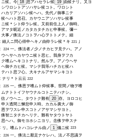
:
ニ候。今
18
思アハセラレ候
19
由候ナリ。又ヨ
:
シワロシトアソハサレ候コト。ワロシト
:
ハカリアソハシ候ヘハ。先代ノ御事ニテ
:
候ヘハト思召。カヤウニアソハサレ候事
:
ニ候＊シト仰ラレ候。又前前住上人ノ御時。
:
アマタ昵近ノカタカタチカヒ申事候。彌一
:
大事ノ佛法ノコトヲハ心ヲトトメテ。細
:
細人ニ問心得申ヘキノ由仰ラレ候＊キ
｣
221
:
一。佛法者ノ少ノチカヒヲ見テハ。アノ
224
:
ウヘサヘカヤウニ候ト思ヒ。我身ヲフカ
:
ク嗜ムヘキコトナリ。然ルヲ。アノウヘサ
:
ヘ御チカヒ候。マシテ我等ハチカヒ候ハ
:
テハト思フ心。大キナルアサマシキコト
:
ナリ＊ト云云
222
:
一。佛恩ヲ嗜ムト仰候事。世間ノ物ヲ嗜
225
:
ムナトトイフヤウナルコトニテハナシ。
:
信ノウヘニ。タウトク難有
20
存。ヨロコヒ
:
申ス透間ニ懈怠申ス時。カカル廣大ノ御
:
恩ヲワスレ申スコトノアサマシサヨト。
:
佛智ニタチカヘリテ。難有ヤタウトヤト
:
思ヘハ。御モヨホシニヨリ。念佛ヲ申スナ
:
リ。嗜ムトハコレナル由ノ
1
儀ニ候
223
:
一。佛法ニ厭足ナケレハ。法ノ不思議ヲ
226