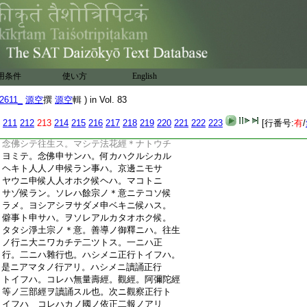
:
念佛ニテ往生スト申事ハ。日比往生ヲモ
:
ネガハス。念佛ヲモ申サスシテ。ヒトヘニ
:
ツミヲノミツクリタル惡人ノ。スデニ死
:
ナントスル時＊ニ。ハシメテ善知識ノスス
:
メニアヒテ。念佛シテ往生ストコソ。觀經
:
ニモトカレテ候ヘ。モトヨリノ行者ハ。臨
用条件
使い方
English
:
終ノ沙汰ヲハ。アナガチニスベキ樣ハ候
:
ハヌ也。佛ノ來迎一定ナラハ。臨終ノ正念
2611_
源空
撰
源空
輯 ) in Vol. 83
:
モ＊亦一定トオホシメスヘキ也。此大意ヲ
:
モテヨクヨク御心ヲトトメテ。＊意エサセ
211
212
213
214
215
216
217
218
219
220
221
222
223
[行番号:
有
/
:
給フヘク候。又罪ヲツクリタル人タニモ。
:
念佛シテ往生ス。マシテ法花經＊ナトウチ
:
ヨミテ。念佛申サンハ。何カハクルシカル
:
ヘキト人人ノ申候ラン事ハ。京邊ニモサ
:
ヤウニ申候人人オホク候ヘハ。マコトニ
:
サゾ候ラン。ソレハ餘宗ノ＊意ニテコソ候
:
ラメ。ヨシアシヲサダメ申ベキニ候ハス。
:
僻事ト申サハ。ヲソレアルカタオホク候。
:
タタシ淨土宗ノ＊意。善導ノ御釋ニハ。往生
:
ノ行ニ大ニワカチテ二ツトス。一ニハ正
:
行。二ニハ雜行也。ハシメニ正行トイフハ。
:
是ニアマタノ行アリ。ハシメニ讀誦正行
:
トイフハ。コレハ無量壽經。觀經。阿彌陀經
:
等ノ三部經ヲ讀誦スル也。次ニ觀察正行ト
:
イフハ コレハカノ國ノ依正二報ノアリ