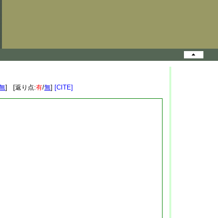
無
] [返り点:
有
/
無
]
[CITE]