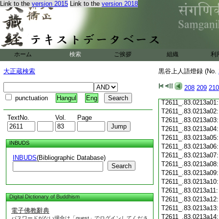
Link to the
version 2015
Link to the
version 2018
T2611_.83.0212c19
T2611_.83.0212c20
T2611_.83.0212c21
T2611_.83.0212c22
T2611_.83.0212c23
T2611_.83.0212c24
ホーム
検索
ご挨拶
組織
利
T2611_.83.0212c25
T2611_.83.0212c26
大正蔵検索
黒谷上人語燈録 (No.
T2611_.83.0212c27
T2611_.83.0212c28
208
209
210
T2611_.83.0212c29
punctuation
Hangul
Eng
T2611_.83.0213a01
T2611_.83.0213a02
TextNo.
Vol.
Page
T2611_.83.0213a03
T2611_.83.0213a04
T2611_.83.0213a05
INBUDS
T2611_.83.0213a06
T2611_.83.0213a07
INBUDS
(Bibliographic Database)
T2611_.83.0213a08
Search
T2611_.83.0213a09
T2611_.83.0213a10
T2611_.83.0213a11
Digital Dictionary of Buddhism
T2611_.83.0213a12
T2611_.83.0213a13
電子佛教辭典
T2611_.83.0213a14
パスワードがない場合は「guest」でログインしてくださ