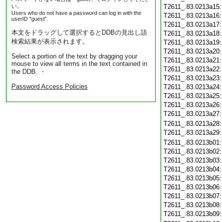
い。
T2611_.83.0213a15
Users who do not have a password can log in with the
T2611_.83.0213a16
userID "guest".
T2611_.83.0213a17
本文をドラッグして選択するとDDBの見出し語
T2611_.83.0213a18
検索結果が表示されます。
T2611_.83.0213a19
T2611_.83.0213a20
Select a portion of the text by dragging your
T2611_.83.0213a21
mouse to view all terms in the text contained in
T2611_.83.0213a22
the DDB. ・
T2611_.83.0213a23
Password Access Policies
T2611_.83.0213a24
T2611_.83.0213a25
T2611_.83.0213a26
T2611_.83.0213a27
T2611_.83.0213a28
T2611_.83.0213a29
T2611_.83.0213b01
T2611_.83.0213b02
T2611_.83.0213b03
T2611_.83.0213b04
T2611_.83.0213b05
T2611_.83.0213b06
T2611_.83.0213b07
T2611_.83.0213b08
T2611_.83.0213b09