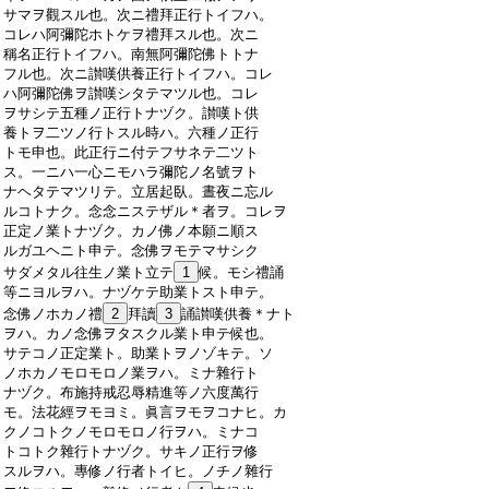
:
サマヲ觀スル也。次ニ禮拜正行トイフハ。
:
コレハ阿彌陀ホトケヲ禮拜スル也。次ニ
:
稱名正行トイフハ。南無阿彌陀佛トトナ
:
フル也。次ニ讃嘆供養正行トイフハ。コレ
:
ハ阿彌陀佛ヲ讃嘆シタテマツル也。コレ
:
ヲサシテ五種ノ正行トナヅク。讃嘆ト供
:
養トヲ二ツノ行トスル時ハ。六種ノ正行
:
トモ申也。此正行ニ付テフサネテ二ツト
:
ス。一ニハ一心ニモハラ彌陀ノ名號ヲト
:
ナヘタテマツリテ。立居起臥。晝夜ニ忘ル
:
ルコトナク。念念ニステザル＊者ヲ。コレヲ
:
正定ノ業トナヅク。カノ佛ノ本願ニ順ス
:
ルガユヘニト申テ。念佛ヲモテマサシク
:
サダメタル往生ノ業ト立テ
1
候。モシ禮誦
:
等ニヨルヲハ。ナヅケテ助業トスト申テ。
:
念佛ノホカノ禮
2
拜讀
3
誦讃嘆供養＊ナト
:
ヲハ。カノ念佛ヲタスクル業ト申テ候也。
:
サテコノ正定業ト。助業トヲノゾキテ。ソ
:
ノホカノモロモロノ業ヲハ。ミナ雜行ト
:
ナヅク。布施持戒忍辱精進等ノ六度萬行
:
モ。法花經ヲモヨミ。眞言ヲモヲコナヒ。カ
:
クノコトクノモロモロノ行ヲハ。ミナコ
:
トコトク雜行トナヅク。サキノ正行ヲ修
:
スルヲハ。專修ノ行者トイヒ。ノチノ雜行