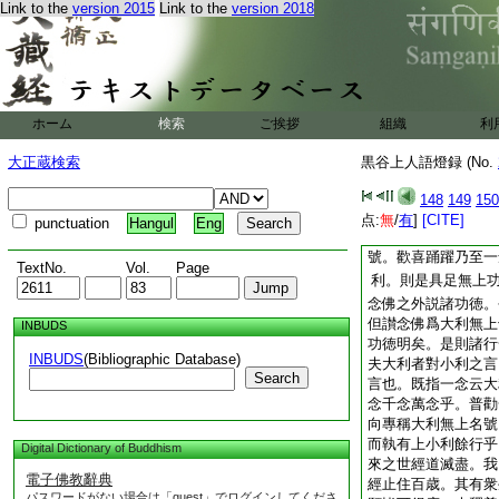
Link to the
version 2015
Link to the
version 2018
竺有三種寺。一者一
學小乘。二者一向小
大乘。三者大小兼行
故云兼行寺也。是則
兼行之寺無一向言。
之言亦遮餘也。若夫
ホーム
検索
ご挨拶
組織
利
非一向也。然此三輩
三意。一者爲廢諸行
大正蔵検索
黒谷上人語燈録 (No.
也。二者爲助成念佛
念佛與諸行各立三品
148
149
150
義中初義爲正。其旨
点:
無
/
有
]
[CITE]
punctuation
Hangul
Eng
通分中説云。佛語彌
號。歡喜踊躍乃至一
TextNo.
Vol.
Page
利。則是具足無上
念佛之外説諸功徳。
但讃念佛爲大利無上
INBUDS
功徳明矣。是則諸行
INBUDS
(Bibliographic Database)
夫大利者對小利之言
Search
言也。既指一念云大
念千念萬念乎。普勸
向專稱大利無上名號
而執有上小利餘行乎
Digital Dictionary of Buddhism
來之世經道滅盡。我
電子佛教辭典
經止住百歳。其有衆
パスワードがない場合は「guest」でログインしてくださ