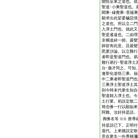
開悟至果之道也。就
聖道･小乘聖道也。
聞乘･縁覺乘･菩薩
願求出此娑婆穢惡境
之道也。所以立二門
入淨土門也。就此又
聖是遙遠也。二由理
非獨道綽一師。曇鸞
師皆有此意。且曇鸞
毘婆沙論。以立難行
者即是聖道門也。易
難行易行･聖道淨土
台･迦才同之。可知
逢聖化道悟三乘。福
中二乘者即聖道門也
三乘淨土聖道淨土其
則今時末代衆生知自
聖道歸入淨土也。今
土行業。初説定散二
簡念佛一行以顯如來
阿難。汝好持是語。
壽佛名等
善導
云云
持是語已下。正明付
遐代。上來雖説定散
意在衆生一向專稱彌