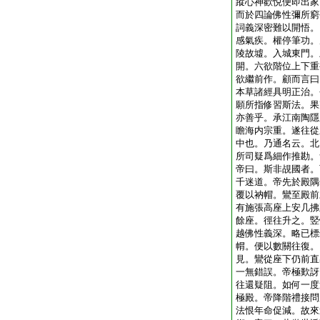
蹤心神歡悦便即出家
而於四論佛性彌所窮
詞義深密難以開悟。
感氣疾。權停筆功。
陵故墟。入城東門。
開。六欲階位上下重
欲繼前作。顧而言曰
本草諸經具明正治。
願所指修習斯法。果
亦善乎。承江南陶隱
瞻海内宗重。遂往從
中也。乃通名云。北
所司疑爲細作推勘。
帝曰。斯非覘國者。
千迷道。帝先於殿隅
覆以衲帽。鸞至殿前
有施張高座上安几拂
餘座。徑往升之。竪
越佛性義深。略已標
㡌。便以數關往復。
見。鸞從座下仍前直
一無錯誤。帝極歎訝
往還疑阻。如何一度
極殿。帝降階禮接問
法恨年命促減。故來