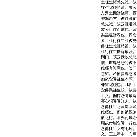
土往生諸教先滅。故
往生此經特留。故云
方淨土機縁淺薄。西
兜率西方二教住滅前
教先滅。故云經道滅
故云止住百歳也。當
樂雖遠縁深也。四念
者。諸行往生諸教先
佛往生此經特留。故
諸行往生機縁最淺。
問曰。既云我以慈悲
歳。世尊慈悲何教不
此經有何意也。答曰
意歟。若依善導意者
如來念佛往生本願。
殊留此經也。凡四十
念佛爲往生規。故善
十八。偏標念佛最爲
專心想佛佛知人。故
念佛往生之願爲本願
此經也。例如彼觀無
散之行。唯獨付屬念
願故付屬念佛一行也
念佛往生文有七所。
文。三上輩中一向專