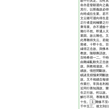
願十行具足。云何具
命亦是發願迴向之義
其行。以斯義故必得
向時成往生業。若不
文云雖可迴向得生是
正行者是純極樂之行
乘等業。亦不通餘十
雜行不然。即通人天
業因。故云雜也。又
此專雜得失云。若能
期者。十即十生。百
縁得正念故。與佛本
教故。隨順佛語故。
百時希得一二。千時
由雜縁亂動失正念故
故。與教相違故。不
續故。憶想間斷故。
瞋諸見煩惱來間斷故
故。又不相續念報彼
作業行。常與名利相
近同行善知識故。樂
生正行故。何以故。
解行不同。專雜有異
十生。
1
雜修不至
千中五三。後文則曰