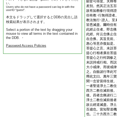
願皆可得度。夫釋尊
い。
差別。然其正法五百
Users who do not have a password can log in with the
userID "guest".
故有如教修行現得證
但有教･行無得證者
本文をドラッグして選択するとDDBの見出し語
教法無行･證人。至
検索結果が表示されます。
皆悉滅盡。爾時但有
此經止住者。即念佛
Select a portion of the text by dragging your
mouse to view all terms in the text contained in
此經。何云念佛止住
the DDB. ・
在念佛。其旨見前。
惠心等意亦復如是。
Password Access Policies
菩提心之言。未説菩
提心行相者廣在菩提
菩提心之行何因修之
未説持戒行相。而説
大小戒律。而彼戒律
之。自餘諸行準此可
釋此文曰。萬年三寶
聞一念皆當得生彼。
一者聖道淨土二教住
西方二教住滅前後。
後。四者念佛諸行二
淨土二教住滅前後者
故云經道滅盡。淨土
百歳也。當知聖道機
也。二十方西方二教