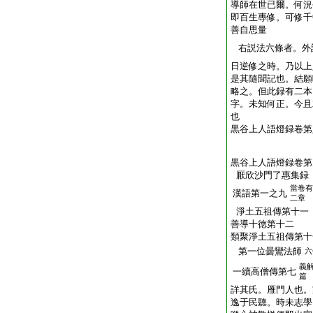
導師在世已爾。何況
即百生專修。可修千
善自思量
右説法六條者。外
日逆修之時。乃以上
是其隨聞記也。結願
略之。但此録有二本
字。未知何正。今且
也
黒谷上人語燈録卷第
黒谷上人語燈録卷第
厭欣沙門了惠集録
當卷有
漢語第一之九
二章
淨土五祖傳第十一
善導十徳第十二
類聚淨土五祖傳第十
第一位曇鸞法師
六
義
一續高僧傳第七
篇
詳其氏。雁門人也。
逸于民聽。時未志學