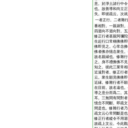
意。於淨土諸行中令
也。故善導和尚立正
失。即彼疏云。次就
一者正行。二者雜
番相對。一親疎對。
四迴向不迴向對。五
修正行者甚親阿彌陀
生起行口常稱佛佛即
佛即見之。心常念佛
佛者佛亦憶念衆生。
故名親縁也。修雜行
之。身不禮佛佛不見
知之。彼此三業常相
近遠對者。修正行者
云。衆生願見佛佛即
近縁。修雜行者不願
在目前。故名遠也。
導之意分而爲二。其
耳。三無間有間對者
憶念不間斷。即疏文
間是也。修雜行者乃
疏文云心常間斷是也
修正行者縱令不用迴
故疏上文云。今此觀