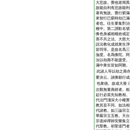
大悲故。覺他老簡異
故能自利有悲故能利
著有無故。覺行窮滿
來智行已窮時劫已滿
者也。往生要集對治
種中。第二讃歎名號
佛色身威相種姓戒定
畏不共之法。大慈大
説法教化成就衆生淨
皆同等。是故名爲三
伽度。名爲佛陀。阿
汝以劫壽不能盡受。
滿中衆生皆如阿難。
此諸人等以劫之壽
要決云。諸佛願行成
包衆徳。故成大善
次觀無量壽經者。粗
起行必當先知教相。
代法門淺深大小權實
教其旨不同。如法相
代諸教。如三論宗立
華嚴宗立五教。天台
宗道綽禪師安樂集立
代聖教。初聖道門者