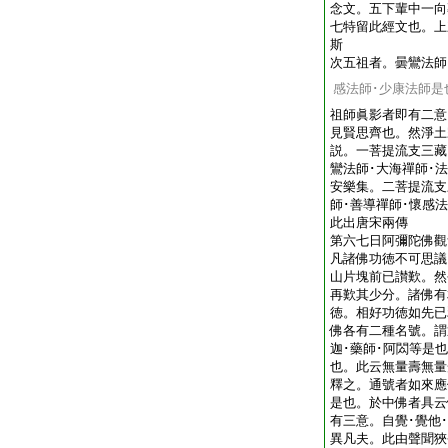
念文。五下輩中一向
七特留此經文也。上
斯
次五祖者。曇鸞法師
感法師･少康法師是
祖師眞影者即有二意
見賢思齊也。然淨土
説。一菩提流支三藏
鸞法師･大海禪師･
安樂集。二菩提流支
師･善導禪師･懷感
此出唐宋兩傳
第六七日阿彌陀佛觀
凡諸佛功徳不可思議
山片塊前已讃歎。然
再歎其少分。諸佛有
徳。相好功徳如先已
佛各有二種名號。謂
迦･藥師･阿閦等是
也。此云無量壽無量
釋之。通號者如來應
是也。於中佛者具云
有三意。自覺･覺他
異凡夫。此由聲聞狹