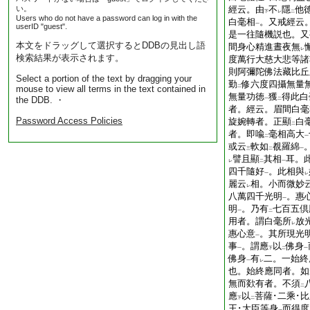
い。
經云。由
不
隱
他
下
レ
二
Users who do not have a password can log in with the
白毫相
。又戒經云
一
userID "guest".
是一往隨機説也。又
本文をドラッグして選択するとDDBの見出し語
間身心精進晝夜無
レ
検索結果が表示されます。
度萬行大慈大悲等諸
則阿彌陀佛法藏比丘
Select a portion of the text by dragging your
勤
修六度四攝無量
mouse to view all terms in the text contained in
二
無量功徳
獲
得此白
the DDB. ・
一
二
者。經云。眉間白毫
Password Access Policies
旋婉轉者。正顯
白
二
者。即喩
毫相高大
二
一
或云
軟如
覩羅綿
三
二
一
譬且顯
其相
耳。
レ
二
一
四千隨好
。此相與
一
レ
麗云
相。小而微妙
レ
八萬四千光明
。惠
一
明
。乃有
七百五倶
一
二
用者。謂白毫所
放
レ
惠心意
。其所現光
一
事
。謂應
以
佛身
一
下
二
一
佛身
有
二。一始終
一
レ
也。始終應同者。如
無而欻有者。不須
二
應
以
菩薩･二乘･比
下
二
王･大臣等身
而得度