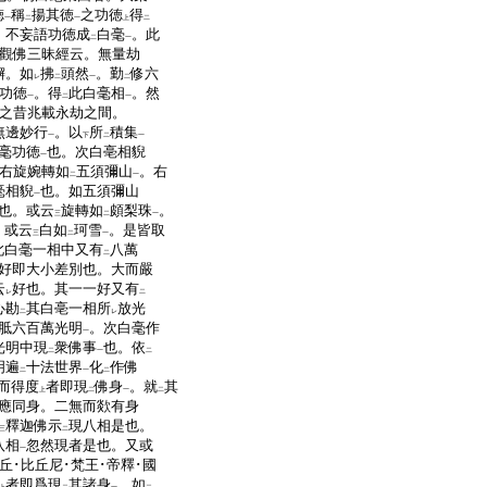
徳
稱
揚其徳
之功徳
得
一
二
一
上
二
。不妄語功徳成
白毫
。此
二
一
觀佛三昧經云。無量劫
懈。如
拂
頭然
。勤
修六
レ
二
一
二
功徳
。得
此白毫相
。然
一
二
一
之昔兆載永劫之間。
無邊妙行
。以
所
積集
一
下
二
一
毫功徳
也。次白亳相貎
一
右旋婉轉如
五須彌山
。右
二
一
毫相貎
也。如五須彌山
一
也。或云
旋轉如
頗梨珠
。
三
二
一
。或云
白如
珂雪
。是皆取
三
二
一
此白毫一相中又有
八萬
二
好即大小差別也。大而嚴
云
好也。其一一好又有
レ
二
心勘
其白亳一相所
放光
二
レ
胝六百萬光明
。次白毫作
一
光明中現
衆佛事
也。依
二
一
二
明遍
十法世界
化
作佛
二
一
二
而得度
者即現
佛身
。就
其
上
二
一
二
應同身。二無而欻有身
釋迦佛示
現八相是也。
三
二
八相
忽然現者是也。又或
一
丘･比丘尼･梵王･帝釋･國
者即爲現
其諸身
。如