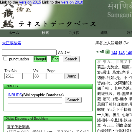
十里。食
高一里
Link to the
version 2015
Link to the
version 2018
菩薩白
佛此是何蟲
レ
彼佛言。莫
輕。此
レ
連
也。彼佛告
目連
一
二
身小
生
輕慢心
。
一
二
一
現
種種神變
。諸菩
二
一
ホーム
検索
ご挨拶
組織
利
連
。仁不
宜
試
佛
一
レ
レ
二
不
能
知。目連投
レ
レ
二
大正蔵検索
黒谷上人語燈録 (No.
小乘神通不
過
三千
レ
二
釋迦佛神力也。若欲
144
145
146
到。目連曰。吾今
レ
punctuation
Hangul
Eng
在
東方
。目連叉手
二
一
冀垂
力愍念。願顯
レ
二
TextNo.
Vol.
Page
於
靈山
爲放
光明
二
一
二
一
徳難
計如
是。不
レ
レ
二
皆如
此。次阿彌陀
レ
INBUDS
四千相
。其中乃以
一
二
觀經説云。觀
無量
INBUDS
(Bibliographic Database)
二
觀
眉間白毫
極令
Search
二
一
二
萬四千相好自然當
レ
螺髮
至
足下千輻輪
一
二
十六遍。後注
心眉
二
Digital Dictionary of Buddhism
諸相中
今且讃
歎白
一
二
意
有
五。謂白毫業
電子佛教辭典
一
レ
白亳體性･白毫利益
パスワードがない場合は「guest」でログインしてくださ