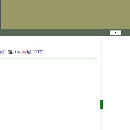
有
] [返り点:
有
/
無
]
[CITE]