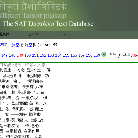
。目連於
彼
縁上
行。彼
二
一
。著
沙門服
在
上
行。
二
一
二
一
賢釋迦佛神足弟子號
目
二
。此土菩薩繋聞衆見
卿
一
二
當
現
神力
。目連踊
身虚空
レ
二
一
二
一
薩怪
未曾有
。彼佛告
目
二
一
二
用条件
使い方
English
聲遠近
。假使過
恒沙劫
亦
一
二
一
彼佛足
悔
過。佛告
目連
。
一
レ
二
一
2611_
源空
撰
源空
輯 ) in Vol. 83
大千世界
。汝到
此者是
一
レ
還
彼卿身一劫尚不
能
147
148
149
150
151
152
153
154
155
156
157
158
159
[行番号:
無
/
レ
レ
レ
迷惑不
知
所
去。彼佛告言。
レ
レ
レ
自歸説
偈言。唯願天人尊。
レ
其國土
。今欲
還
本土
。佛
一
レ
二
一
。承
光還到。到已懺悔。功
レ
但釋迦一佛
。一切諸佛亦
一
如來別徳者。彼佛有
八萬
二
白毫一相
爲
最勝
也。故
一
二
一
壽佛
者。從
一相好
入。但
一
二
一
明了
。見
眉間白毫
者。八
一
二
一
現。依
導師意
。從
頭上
二
一
二
。於
一一相好
順逆觀
一
二
一
間白毫
莫
雜亂
。然則於
一
二
一
二
毫一相功徳
。依
惠心
一
二
因･白毫相貎･白毫作用･
也。初白毫業因者。大集