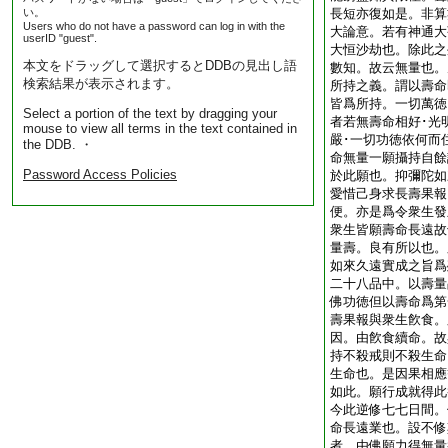
い。
長短亦復如是。非算
Users who do not have a password can log in with the
大論意。若有神通大
userID "guest".
大恒沙劫也。除此之
本文をドラッグして選択するとDDBの見出し語
數知。故云無量也。
検索結果が表示されます。
所持之義。謂以壽命
皆爲所持。一切萬徳
Select a portion of the text by dragging your
者若無壽命相好･光
mouse to view all terms in the text contained in
嚴･一切功徳依何而
the DDB. ・
命無量一願攝持自餘
Password Access Policies
於此願也。抑彌陀如
愛惜己身求長壽果報
便。亦是爲令衆生發
衆生皆願壽命長遠故
量壽。良有所以也。
如來久遠實成之旨爲
二十八品中。以壽量
佛功徳但以壽命爲第
壽果報與衆生飮食。
因。由飮食續命。故
持不殺戒則不殺生命
生命也。是因果相應
如此。願行成就得此
今此逆修七七日間。
命長遠業也。設不修
者。由佛願力得無量