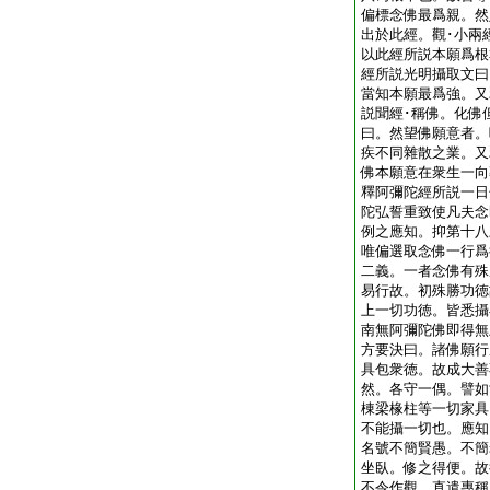
偏標念佛最爲親。然
出於此經。觀･小兩
以此經所説本願爲根
經所説光明攝取文曰
當知本願最爲強。又
説聞經･稱佛。化佛
曰。然望佛願意者。
疾不同雜散之業。又
佛本願意在衆生一向
釋阿彌陀經所説一日
陀弘誓重致使凡夫念
例之應知。抑第十八
唯偏選取念佛一行爲
二義。一者念佛有殊
易行故。初殊勝功徳
上一切功徳。皆悉攝
南無阿彌陀佛即得無
方要決曰。諸佛願行
具包衆徳。故成大善
然。各守一偶。譬如
棟梁椽柱等一切家具
不能攝一切也。應知
名號不簡賢愚。不簡
坐臥。修之得便。故
不令作觀。直遣專稱