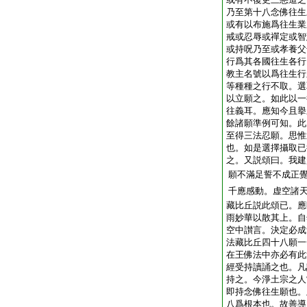
乃至第十八念佛往生
或有以布施爲往生業
戒或忍辱或禪定或智
或持呪乃至或孝養父
行爲其各國往生各行
教主名號以爲往生行
等種種之行不取。選
以立願之。如此以一
往義耳。應知今且擧
餘諸願準例可知。此
至得三法忍願。思惟
也。如是選擇攝取已
之。又説頌曰。我建
願不滿足誓不成正
千應感動。虚空諸
藏比丘説此頌已。應
雨妙華以散其上。自
空中讃言。決定必成
法藏比丘四十八願一
在王佛法中亦必有此
經受持讀誦之也。凡
持之。今淨土宗之人
即持念佛往生願也。
八爲根本也。故善導