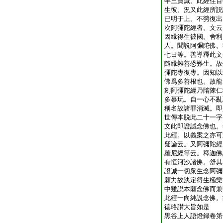
年三寶滅。此經住百
生彼。況又此經所説
已明于上。不勞復出
次阿彌陀經者。文云
因縁得生彼國。舍利
人。聞説阿彌陀佛。
七日等。善導釋此文
隨縁雜善恐難生。故
彌陀專復專。因知以
佛爲多善根也。故龍
刻阿彌陀經乃隋陳仁
多慕玩。自一心不亂
稱名故諸罪消滅。即
世傳本脱此二十一字
文此即證誠念佛也。
此經。以義案之亦可
疑論云。又阿彌陀經
羅尼經等云。釋迦佛
有恒河沙諸佛。舒其
證誠一切衆生念阿彌
願力故決定得生極樂
中雖説本願念佛而兼
此經一向純説念佛。
徳略讃大旨如是
黒谷上人語燈録卷第