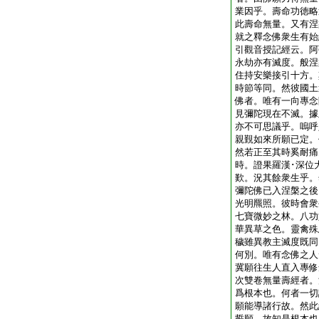
業因乎。壽命功徳略
此壽命無量。又有涅
就之釋念佛衆生有始
引觀音授記經云。阿
永劫亦有滅度。般涅
住持安樂接引十方。
時節等同。然彼國土
佛者。唯有一向專念
見彌陀現在不滅。據
亦不可思議乎。嗚呼
親覲如來所願已定。
然若正至其時奚耐痛
時。證果羅漢･深位
歎。況其餘衆生乎。
彌陀佛已入涅槃之後
光明羆照。彼時會衆
七寶微妙之林。八功
華異草之色。靈禽殊
穢雖異教主滅度既同
何別。唯有念佛之人
冀願往生人直入專修
次雙卷無量壽經者。
爲根本也。何者一切
願能導諸行故。然此
誓願。故知是根本也