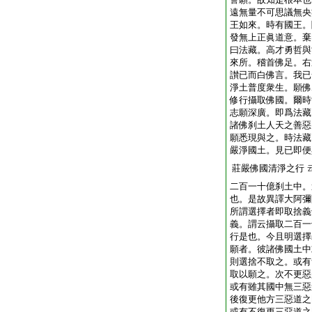
遠無量不可思議無央
王如來。時有國王。
發無上正眞道意。棄
曰法藏。高才勇哲與
來所。稽首佛足。右
讃已而白佛言。我已
淨土普度衆生。願佛
修行攝取佛國。爾時
志願深廣。即爲法藏
諸佛刹土人天之善惡
願悉現與之。時法藏
嚴淨國土。見已即便
莊嚴佛國清淨之行
二百一十億刹土中。
也。是故異譯大阿彌
所謂選擇者即取捨義
義。謂云攝取二百一
行是也。今且明選擇
願者。彼諸佛國土中
則選捨不取之。或有
取以願之。次不更惡
或有雖其國中無三惡
後復更他方三惡道之
或有不復更三惡道之