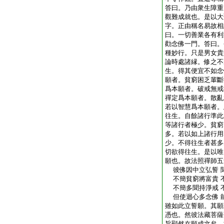
答曰。乃由衆生障重
觀難成就也。是以大
字。正由稱名易故相
曰。一切善業各有利
勸念佛一門。答曰。
種妙行。只是男女貴
論時處諸縁。修之不
生。得其便宜不如念
願者。貧窮困乏輩斷
爲本願者。破戒無戒
禪定爲本願者。散亂
若以智慧爲本願者。
往生。自餘諸行準此
等諸行者極少。貧窮
多。若以如上諸行用
少。不得往生者甚多
切欲得往生。是以唯
願也。故法照禪師五
彼佛因中立弘誓 
不簡貧窮將富貴 
不簡多聞持淨戒 
但使迴心多念佛 
雖如此立誓願。其願
憑也。然彼法藏菩薩
旨顯然在願成文矣。