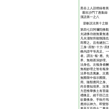
黒谷上人語燈録卷第
厭欣沙門了惠集録
漢語第一之八
逆修説法第十之餘
第四七日阿彌陀佛觀
夫諸佛功徳無量無邊
凡夫淺智所能惻識也
而釋之。且有總別二
三身･四智･十力･
佛内證平等具足。一
者。謂法･報･應。
界。無相甚深妙理。
法身也。次報身者酬
無相妙理之智名報身
法界包含萬象。次應
無際限中假示際限。
用。隨類應同之身。
尚非覺知境界。況薄
方思惟華佛土有菩薩
禮佛足。繞千匝已念
欲量佛身。手執竹筇
應持以神力。即變形
更高五百四十二萬兆