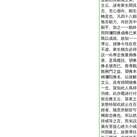
文云。諸有衆生聞其
念。至心迴向。願生
轉是也。凡四十八願
無非願力。何於其中
願乎。加之一一願終
而阿彌陀佛成佛已來
既以成就。故知一一
導云。彼佛今現在世
不虚。衆生稱念必得
説一向專念無量壽佛
善。是爲廢説。望佛
佛名號而已。善導觀
散兩門之益。望佛本
稱彌陀佛名。以彼解
文云。其有得聞彼佛
一念。當知此人爲得
功徳。此亦廢諸行付
留念佛文云。當來之
哀愍特留此經止住百
經者。隨意所願皆可
獨留念佛也。所以然
持戒等之言。而未説
廣在菩提心經大小戒
何因修之。故善導往