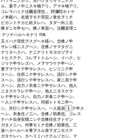
:
ハソラニノホリ。水ハクダリサマニナガ
:
ル。菓子ノ中ニスキ物アリ。アマキ物アリ。
:
コレラハミナ法爾道理也
。阿彌陀ホトケ
一
:
ノ本願ハ。名號ヲモテ罪惡ノ衆生ヲミチ
:
ビカントチカヒ給タレハ。タダ一向ニ念
:
佛ダニモ申セハ。佛ノ來迎ハ。法爾道理ニ
:
テソナハルヘキナリ
同集
:
又イハク現世ヲスグヘキ樣ハ。念佛ノ申
:
サレン樣ニスグヘシ。念佛ノサマタゲニ
:
ナリヌヘクハ。ナニナリトモヨロヅヲイ
:
トヒステテ。コレヲトトムヘシ。イハク。ヒ
:
ジリテ申サレズハ。メヲマウケテ申ヘシ。
:
妻ヲマウケテ申サレスハ。ヒシリニテ申
:
スヘシ。住所ニテ申サレスハ。流行シテ申
:
スヘシ。流行シテ申サレスハ。家ニ居テ申
:
スヘシ。自力ノ衣食ニテ申サレスハ。他人
:
ニタスケラレテ申ヘシ。他人ニタスケラ
:
レテ申サレスハ。自力ノ衣食ニテ申ヘシ。
:
一人シテ申サレスハ。同朋トトモニ申ヘ
:
シ。共行シテ申サレスハ。一人籠居
1
テ申ス
:
ヘシ。衣食住ノ三ハ。念佛ノ助業也。コレス
:
ナハチ自身安穩ニシテ念佛往生ヲトゲン
:
ガタメニハ。何事モミナ念佛ノ助業也。三
:
途ヘカヘルヘキ事ヲスル身ヲダニモステ
:
ガタケレハ。カヘリミハククムゾカシ。マ