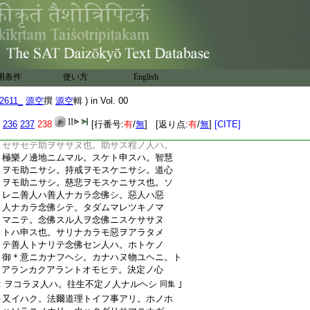
:
ル道理ヲ心エンガタメ也。サレバ念佛往
:
生ノ義ヲ。フカクモ。カタクモ申サン人ハ。
:
ツヤツヤ本願ノ義ヲシラザル人ト心得ヘ
:
シ。源空ガ身モ。撿校別當トモガ位ニテソ
:
往生ハセンスル。モトノ法然房ニテハ往
:
生ハエセジ。サレハトシコロナラヒアツ
:
用条件
メタル智慧ハ。往生ノタメニハ要ニモタ
使い方
English
:
ツヘカラス。サレトモナラヒタ
5
ルカヒニ
2611_
源空
撰
源空
輯 ) in Vol. 00
:
ハ。カクノコトクシリタルハハカリナキ
:
事也
同集
236
237
238
[行番号:
有
/
無
] [返り点:
有
/
無
]
[CITE]
:
又イハク。本願ノ念佛ニハ。ヒトリダチヲ
:
セサセテ助ヲササヌ也。助サス程ノ人ハ。
:
極樂ノ邊地ニムマル。スケト申スハ。智慧
:
ヲモ助ニサシ。持戒ヲモスケニサシ。道心
:
ヲモ助ニサシ。慈悲ヲモスケニサス也。ソ
:
レニ善人ハ善人ナカラ念佛シ。惡人ハ惡
:
人ナカラ念佛シテ。タダムマレツキノマ
:
マニテ。念佛スル人ヲ念佛ニスケササヌ
:
トハ申ス也。サリナカラモ惡ヲアラタメ
:
テ善人トナリテ念佛セン人ハ。ホトケノ
:
御＊意ニカナフヘシ。カナハヌ物ユヘニ。ト
:
アランカクアラントオモヒテ。決定ノ心
:
ヲコラヌ人ハ。往生不定ノ人ナルヘシ
｣
同集
:
又イハク。法爾道理トイフ事アリ。ホノホ