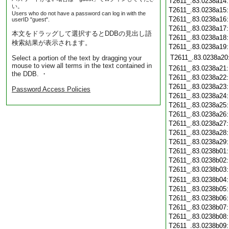
T2611_.83.0238a14
い。
T2611_.83.0238a15
Users who do not have a password can log in with the
T2611_.83.0238a16
userID "guest".
T2611_.83.0238a17
本文をドラッグして選択するとDDBの見出し語
T2611_.83.0238a18
検索結果が表示されます。
T2611_.83.0238a19
T2611_.83.0238a20
Select a portion of the text by dragging your
mouse to view all terms in the text contained in
T2611_.83.0238a21
the DDB. ・
T2611_.83.0238a22
T2611_.83.0238a23
Password Access Policies
T2611_.83.0238a24
T2611_.83.0238a25
T2611_.83.0238a26
T2611_.83.0238a27
T2611_.83.0238a28
T2611_.83.0238a29
T2611_.83.0238b01
T2611_.83.0238b02
T2611_.83.0238b03
T2611_.83.0238b04
T2611_.83.0238b05
T2611_.83.0238b06
T2611_.83.0238b07
T2611_.83.0238b08
T2611_.83.0238b09