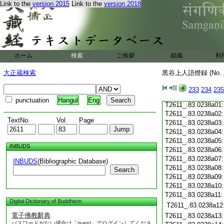
T2611_.83.0237c19
Link to the
version 2015
Link to the
version 2018
T2611_.83.0237c20
T2611_.83.0237c21
T2611_.83.0237c22
T2611_.83.0237c23
T2611_.83.0237c24
ホーム
検索
ご挨拶
T2611_.83.0237c25
組織
利
T2611_.83.0237c26
大正蔵検索
黒谷上人語燈録 (No.
T2611_.83.0237c27
T2611_.83.0237c28
233
234
235
T2611_.83.0237c29
punctuation
Hangul
Eng
T2611_.83.0238a01
T2611_.83.0238a02
TextNo.
Vol.
Page
T2611_.83.0238a03
T2611_.83.0238a04
T2611_.83.0238a05
INBUDS
T2611_.83.0238a06
T2611_.83.0238a07
INBUDS
(Bibliographic Database)
T2611_.83.0238a08
Search
T2611_.83.0238a09
T2611_.83.0238a10
T2611_.83.0238a11
Digital Dictionary of Buddhism
T2611_.83.0238a12
電子佛教辭典
T2611_.83.0238a13
パスワードがない場合は「guest」でログインしてくださ