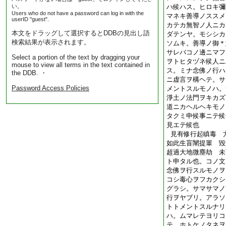
い。
ハ候ハス。ヒロキ彌
Users who do not have a password can log in with the
マネキ善導ノススメ
userID "guest".
カテカ無智ノ人ニカ
本文をドラッグして選択するとDDBの見出し語
ダテンヤ。モシシカ
検索結果が表示されます。
ソムキ。善導ノ御＊
サレバコノ邊ニマフ
Select a portion of the text by dragging your
ヲトヒタヅネ候人ニ
mouse to view all terms in the text contained in
ス。ミナ念佛ノ行ハ
the DDB. ・
ニ虚言ヲ構ヘテ。サ
Password Access Policies
メントスルモノハ。
淨土ノ法門ヲキカズ
道ニカヘルヘキモノ
タクミ申候事ニテ候
見エテ候也
見有修行起瞋毒 
如此生盲闡提輩 毀
超過大地微塵劫 未
ト申タル也。コノ文
念佛ヲ行スルモノヲ
コシ毒心ヲフカクシ
グラシ。サマサマノ
行ヲヤブリ。アラソ
トトメントスルナリ
ハ。ムマレテヨリコ
テ。ホトケノタネヲ