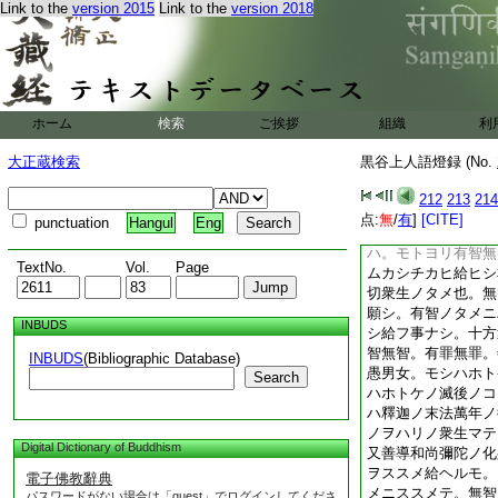
Link to the
version 2015
Link to the
version 2018
定往生ノヨシヲ存セ
事モトトメ候ヌ
九月十六日 源空
津
16
戸三郎入道
御文クハシクウケ給
オホセラレテ候事ト
ホーム
検索
ご挨拶
組織
利
申候
一熊谷入道津戸＊ノ
大正蔵検索
黒谷上人語燈録 (No.
レハコソ。但念佛ヲ
人ニハ。カナラスシ
212
213
214
カラスト
18
申ヨ
点:
無
/
有
]
[CITE]
punctuation
Hangul
Eng
タルヒガ事ニテ候。
ハ。モトヨリ有智無
TextNo.
Vol.
Page
ムカシチカヒ給ヒシ
切衆生ノタメ也。無
願シ。有智ノタメニ
INBUDS
シ給フ事ナシ。十方
智無智。有罪無罪。
INBUDS
(Bibliographic Database)
愚男女。モシハホト
Search
ハホトケノ滅後ノコ
ハ釋迦ノ末法萬年ノ
ノヲハリノ衆生マテ
Digital Dictionary of Buddhism
又善導和尚彌陀ノ化
ヲススメ給ヘルモ。
電子佛教辭典
メニススメテ。無智
パスワードがない場合は「guest」でログインしてくださ