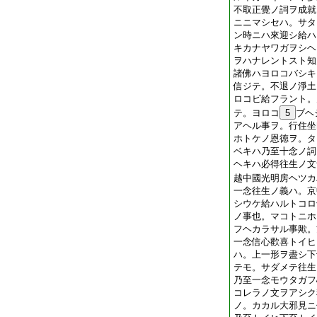
不取正覺ノ詞ヲ成就
ニニマシセハ。サタ
ン時ニハ來迎シ給ハ
キカナヤワガヲシヘ
ヲハナレントスト知
諸佛ハヨロコバシキ
信ジテ。不退ノ淨土
ロコビ給フラント。
テ。ヨロコ
5
ブヘ
アヘル事ヲ。行住坐
ホトケノ恩徳ヲ。タ
ベキハ乃至十念ノ詞
ヘキハ必得往生ノ文
越中國光明房ヘツカ
一念往生ノ義ハ。京
シウケ給ハルトコロ
ノ事也。マコトニホ
フヘカラサル事歟。
一念信心歡喜トイヒ
ハ。上一形ヲ盡シ下
テモ。サダメテ往生
乃至一念モウタガフ
コレラノ文ヲアシク
ノ。カカル大邪見ニ