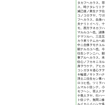
タカフヘカラス。罪
ス。時クタレリトテ
滅已後ノ衆生ナヲ往
コノコロヲヤ。ワガ
フヘカラス。自身ハ
夫ナリトイヘリ。十
モ。西方ヲネカフハ
マルルユヘ也。諸佛
テマツルハ。三念五
カラ來リテムカヘ給
中ニ念佛ヲモチユル
願ナルカユヘ也。今
往生シテンニハ。願
事アルヘカラス。本
信心ノフカキニヨル
身ヲウケテ。アヒカ
コシガタキ道心ヲヲ
キ輪迴ノサトヲハナ
淨土ニ往生セン事ハ
ロコヒ也。ツミヲハ
ムマルト信シテ。小
モフヘシ。罪人ナヲ
ヤ善人ヲヤ。行ハ一
ト信ジテ。無間ニ修
ルイカニイハンヤ多