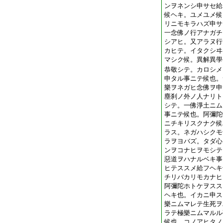
ンヲネンシ申サセ給
候ヘキ。ユメユメ候
リニモキラハズ申サ
一念佛ノ行アナガチ
シアヒ。又アラヌ行
カヒテ。イタクシヰ
マシク候。異解異學
恭敬シテ。カロシメ
申タル事ニテ候也。
樂ヲネガヒ念佛ヲ申
塵刹ノ外ノ人ナリト
シテ。一佛淨土ニム
事ニテ候也。阿彌陀
ニチキリスクナク候
ラス。ネガハシクモ
ラヲヨバズ。タダ心
ンヲコナヒヲモシテ
惡道ヲハナルベキ事
ヒテススメ給フヘキ
チリバカリモカナヒ
阿彌陀ホトケヲスス
ヘキ也。イカニ申ス
樂ニムマレテ生死ヲ
ラテ極樂ニムマルル
候也。コノアヒタノ