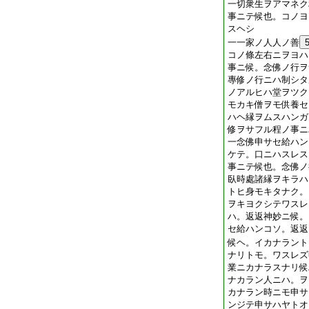
一切衆生ヲアマネク
事ニテ候也。コノヨ
スヘシ
一一家ノ人人ノ善
コノ條左右ニヲヨハ
事ニ候。念佛ノ行ヲ
專修ノ行ニハ制シタ
ノアルヒハ堂ヲツク
モカキ僧ヲモ供養セ
ハヘ縁ヲムスハンガ
修ヲサフル程ノ事ニ
一念佛申サセ給ハン
ケテ。口ニハスレス
事ニテ候也。念佛ノ
臥時處諸縁ヲキラハ
トヒ身モキタナク。
ヲキヨクシテワスレ
ハ。返返神妙ニ候。
セ給ハンコソ。返返
候ヘ。イカナラント
ナリトモ。ワスレズ
業ニカナラスナリ候
ナカラン人ニハ。ヲ
カナラン時ニモ申サ
ンジテ申サハヤトオ