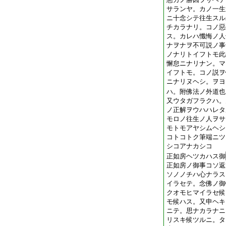
サランヤ。カノ一生
ニ十念シテ往生スル
チカラナリ。コノ惡
ス。カレハ懺悔ノ人
ナヲナヲ不可説ノ事
ノナリトイフトモ此
懈怠ニナリナン。マ
イフトモ。コノ説ヲ
ニナリヌヘシ。ヲヨ
ハ。附佛法ノ外道也
又ウタガフラクハ。
ノ正解ヲウハハレタ
モロノ往生ノ人ヲサ
モトモアヤシムヘシ
コトコトク筆端ニツ
シコアナカシコ
正如房ヘツカハス御
正如房ノ御事コソ返
ソノノチハ心ナラス
イラセテ。念佛ノ御
クオモヒマイラセ候
モ候ハス。又申ヘキ
ニテ。思ナカラナニ
リスキ候ツルニ。タ