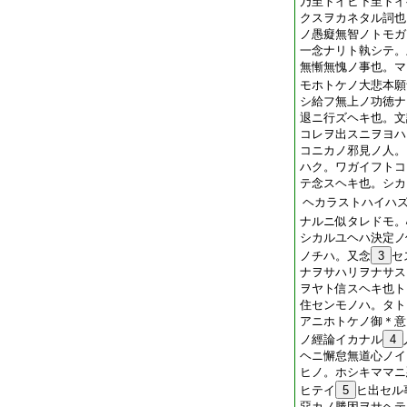
乃至トイヒ下至トイ
クスヲカネタル詞也
ノ愚癡無智ノトモガ
一念ナリト執シテ。
無慚無愧ノ事也。マ
モホトケノ大悲本願
シ給フ無上ノ功徳ナ
退ニ行ズヘキ也。文
コレヲ出スニヲヨハ
コニカノ邪見ノ人。
ハク。ワガイフトコ
テ念スヘキ也。シカ
ヘカラストハイハ
ナルニ似タレドモ。
シカルユヘハ決定ノ
ノチハ。又念
3
セ
ナヲサハリヲナサス
ヲヤト信スヘキ也ト
住センモノハ。タト
アニホトケノ御＊意
ノ經論イカナル
4
ヘニ懈怠無道心ノイ
ヒノ。ホシキママニ
ヒテイ
5
ヒ出セル
惡カノ勝因ヲサヘテ