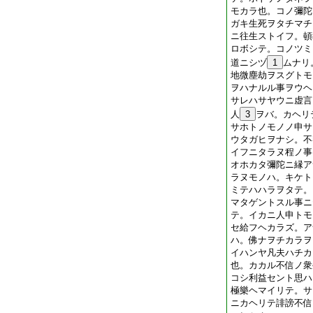
モカラ也。コノ彌陀
ガキ生死ヲタチマチ
ニ往生ストイフ。頓
ロボシテ。コノツミ
道ニシヅ
1
ムナリ
地微塵劫ヲスグトモ
ヲハナルル事ヲウヘ
サレハサヤウニ虚言
人
3
ヲバ。カヘリ
サホトノモノノ申サ
ウタガヒヲナシ。不
イフニタラヌ程ノ事
オホカタ彌陀ニ縁ア
ラヌモノハ。キケト
ミテハハラヲタテ。
マタゲントスル事ニ
テ。イカニ人申トモ
セ給フヘカラズ。ア
ハ。佛ナヲチカラヲ
イハンヤ凡夫ハチカ
也。カカル不信ノ衆
コシ利益セント思ハ
極樂ヘマイリテ。サ
ニカヘリテ誹謗不信