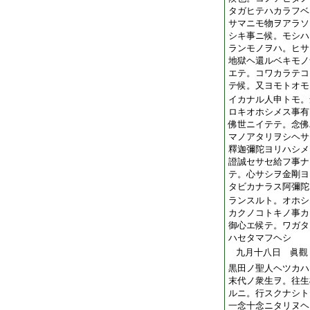
タガヒテハカラフベ
サマニモ物ヲアラソ
シキ事ニ候。モシハ
ランモノヲハ。ヒサ
地獄ヘ還ルベキモノ
エテ。コワカラテコ
テ候。又ヨモトオモ
イカナル人申トモ。
ロキオホシメス事有
佛世ニイテテ。念佛
マノアタリヲシヘサ
釋迦彌陀ヨリハシメ
證誠セサセ給フ事ナ
テ。心サシヲ金剛ヨ
タビカナラス阿彌陀
ランスルト。オホシ
カクノコトキノ事カ
御心エ候テ。ワガタ
ハセタマフヘシ
九月十八日 眞觀
黒田ノ聖人ヘツカハ
末代ノ衆生ヲ。往生
ルニ。行スクナシト
一念十念ニタリヌヘ