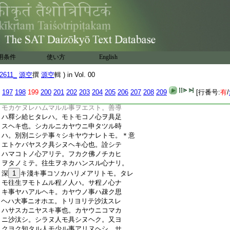
:
トモヲノツカラタヨリニシタカヒテ僧ヲ
:
モ供養シ。人ニ物ヲモホドコシアタヘタ
:
ランヲモ。ツクランニシタカヒテ。ミナ往
:
生ノタメニ迴向スヘシトイフ＊意也。コノ
:
心金剛ノコトクシテ。アラヌサトリノ人
:
ニヲシヘラレテ。カレコレニ迴向スル事
用条件
使い方
English
:
ナカレトイフ也。金剛ハイカニモヤフレ
:
ヌモノナレハ。タトヘニトリテコノ心ヲ
2611_
源空
撰
源空
輯 ) in Vol. 00
:
7
モテ迴向發願シテムマルト申也。三心ノ
:
アリサマアラアラカクノコトシ。コノ三
197
198
199
200
201
202
203
204
205
206
207
208
209
[行番号:
有
/
:
心ヲ具
8
スレハカナラス往生ス。モシ一心
:
モカケヌレハムマルル事ヲエスト。善導
:
ハ釋シ給ヒタレハ。モトモコノ心ヲ具足
:
スヘキ也。シカルニカヤウニ申タツル時
:
ハ。別別ニシテ事々シキヤウナレトモ。＊意
:
エトケバヤスク具シヌヘキ心也。詮シテ
:
ハマコトノ心アリテ。フカク佛ノチカヒ
:
ヲタノミテ。往生ヲネカハンスル心ナリ。
:
深
1
キ淺キ事コソカハリメアリトモ。タレ
:
モ往生ヲモトムル程ノ人ハ。サ程ノ心ナ
:
キ事ヤハアルヘキ。カヤウノ事ハ疎ク思
:
ヘハ大事ニオホエ。トリヨリテ沙汰スレ
:
ハサスカニヤスキ事也。カヤウニコマカ
:
ニ沙汰シ。シラヌ人モ具シヌヘク。又ヨ
:
クヨク知タル人モ少ル事アリヌヘシ。サ