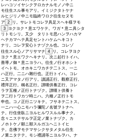
:
レハコソイヤシクヲロカナルモノノ中ニ
:
モ往生スル事モアリ。イミジクタトケナ
:
ルヒジリノ中ニモ臨終ワロク往生セヌモ
:
ア
2
リ。サレトモコレヲ具足スヘキ樣ヲモ
:
3
ヨクヨク＊意エワケテ。ワガ＊意ニ具シタ
:
リトモシリ。又少 タリトモ思ハンヲハカマ
:
ヘテカマヘテ具足セントハケムヘキコト
:
ナリ。コレヲ安心トナヅクル也。コレゾ
:
往生スル心ノアリサマナ
4
リ。コレヲヨク
:
ヨク＊意エワクヘキナリ。次ニ起行トイハ。
:
善導ノ御＊意ニヨラハ。往生ノ行オホシト
:
イヘトモ。オホキニワカチテ二トス。一ニ
:
ハ正行。二ニハ雜行也。正行トイハ。コレ
:
ニ又アマタノ行アリ。讀誦正行。觀察正行。
:
禮拜正行。稱名正行。讃嘆供養正行。コレ
:
ラヲ五種ノ正行トナヅク。讃嘆ト供養ト
:
ヲ二行トワカツ時ニハ。六種ノ正行トモ
:
申也。コノ正行ニツキテ。フサネテ二トス。
:
一ニハ一心ニモハラ彌陀ノ名號ヲトナヘ
:
テ。行住坐臥ニヨルヒルワスルル事ナク。
:
念々ニステサルヲ正定ノ業トナヅク。カ
:
ノホトケノ願ニ順スルガユヘニトイヒ
:
テ。念佛ヲモテマサシクサタメタル往生
:
ノ業ニタテテ。モシ禮誦等ニヨルヲハ。ナ