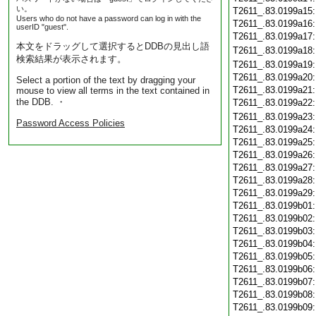
い。
T2611_.83.0199a15
Users who do not have a password can log in with the
T2611_.83.0199a16
userID "guest".
T2611_.83.0199a17
本文をドラッグして選択するとDDBの見出し語
T2611_.83.0199a18
検索結果が表示されます。
T2611_.83.0199a19
T2611_.83.0199a20
Select a portion of the text by dragging your
T2611_.83.0199a21
mouse to view all terms in the text contained in
the DDB. ・
T2611_.83.0199a22
T2611_.83.0199a23
Password Access Policies
T2611_.83.0199a24
T2611_.83.0199a25
T2611_.83.0199a26
T2611_.83.0199a27
T2611_.83.0199a28
T2611_.83.0199a29
T2611_.83.0199b01
T2611_.83.0199b02
T2611_.83.0199b03
T2611_.83.0199b04
T2611_.83.0199b05
T2611_.83.0199b06
T2611_.83.0199b07
T2611_.83.0199b08
T2611_.83.0199b09