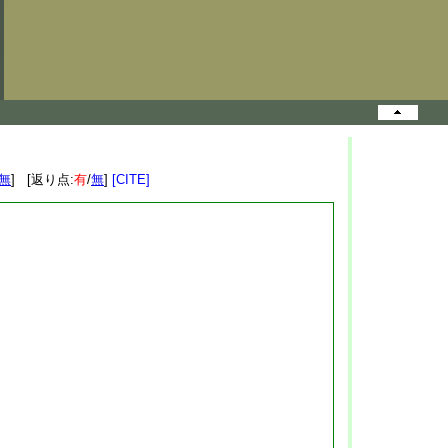
無
] [返り点:
有
/
無
]
[CITE]