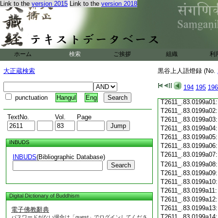
Link to the
version 2015
Link to the
version 2018
T2611_.83.0198c19
T2611_.83.0198c20
T2611_.83.0198c21
T2611_.83.0198c22
T2611_.83.0198c23
T2611_.83.0198c24
ホーム
検索
ご挨拶
組織
利
T2611_.83.0198c25
T2611_.83.0198c26
大正蔵検索
黒谷上人語燈録 (No.
T2611_.83.0198c27
T2611_.83.0198c28
194
195
196
T2611_.83.0198c29
punctuation
Hangul
Eng
T2611_.83.0199a01
T2611_.83.0199a02
TextNo.
Vol.
Page
T2611_.83.0199a03
T2611_.83.0199a04
T2611_.83.0199a05
INBUDS
T2611_.83.0199a06
T2611_.83.0199a07
INBUDS
(Bibliographic Database)
T2611_.83.0199a08
Search
T2611_.83.0199a09
T2611_.83.0199a10
T2611_.83.0199a11
Digital Dictionary of Buddhism
T2611_.83.0199a12
T2611_.83.0199a13
電子佛教辭典
T2611_.83.0199a14
パスワードがない場合は「guest」でログインしてくださ