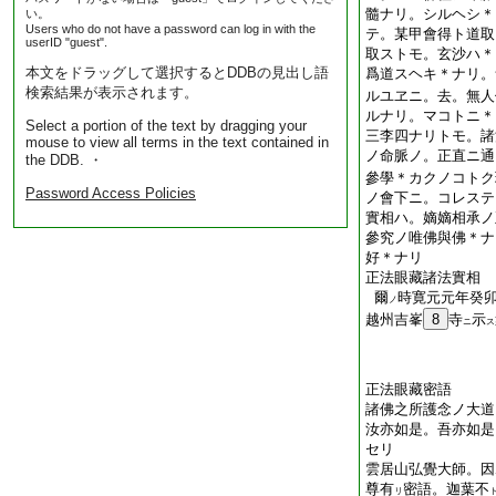
髓ナリ。シルヘシ＊
い。
Users who do not have a password can log in with the
テ。某甲會得ト道取
userID "guest".
取ストモ。玄沙ハ＊
本文をドラッグして選択するとDDBの見出し語
爲道スヘキ＊ナリ。
検索結果が表示されます。
ルユヱニ。去。無人
ルナリ。マコトニ＊
Select a portion of the text by dragging your
三李四ナリトモ。諸
mouse to view all terms in the text contained in
ノ命脈ノ。正直ニ通
the DDB. ・
參學＊カクノコトク
Password Access Policies
ノ會下ニ。コレステ
實相ハ。嫡嫡相承ノ
參究ノ唯佛與佛＊ナ
好＊ナリ
正法眼藏諸法實相
爾
時寛元元年癸
ノ
越州吉峯
8
寺
示
ニ
ス
正法眼藏密語
諸佛之所護念ノ大道
汝亦如是。吾亦如是
セリ
雲居山弘覺大師。因
尊有
密語。迦葉不
リ