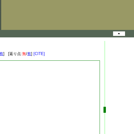
有
] [返り点:
無
/
有
]
[CITE]