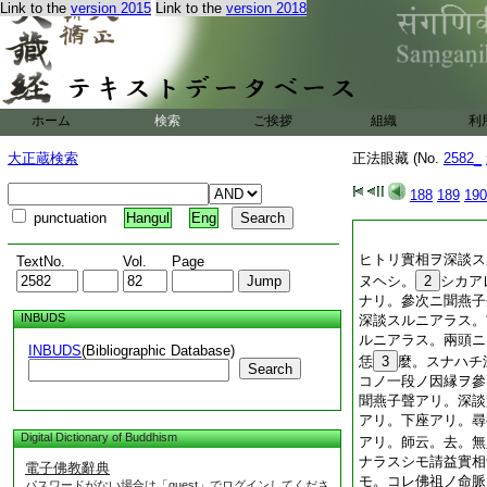
Link to the
version 2015
Link to the
version 2018
ホーム
検索
ご挨拶
組織
利
大正蔵検索
正法眼藏 (No.
2582_
188
189
190
punctuation
Hangul
Eng
ヒトリ實相ヲ深談ス
TextNo.
Vol.
Page
ヌヘシ。
2
シカア
ナリ。參次ニ聞燕子
INBUDS
深談スルニアラス。
ルニアラス。兩頭ニ
INBUDS
(Bibliographic Database)
恁
3
麼。スナハチ
Search
コノ一段ノ因縁ヲ參
聞燕子聲アリ。深談
アリ。下座アリ。尋
Digital Dictionary of Buddhism
アリ。師云。去。無
ナラスシモ請益實相
電子佛教辭典
モ。コレ佛祖ノ命脈
パスワードがない場合は「guest」でログインしてくださ