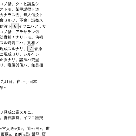
コノ僧。タトヒ請益シ
ストモ。某甲説得ト道
カナラス去。無人信汝ト
會セルヲ。不會ト請益ス
信汝ト
6
イフニハアラサ
コノ僧ニアラサラン張
法實相＊ナリトモ。佛祖
スル時處ニハ。實相ノ
現成スルナリ。
7
青原
ニ現成セリ。シルヘシ
正脈ナリ。諸法ハ究盡
リ。唯佛與佛ハ。如是相
卯九月日。在
于日本
リテ
衆
ニ
ヲ見成公案スルニ。
。善自護持。イマニ證契
官人送
供
。問
曰
。世
ニ
リ
ヲ
フテ
ク
覆藏
。如何
是
世尊
密
ト
セ
カ
レ
ノ