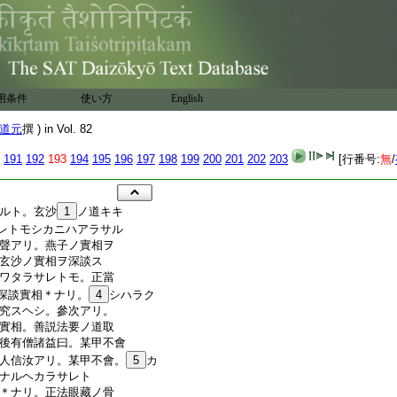
用条件
使い方
English
道元
撰 ) in Vol. 82
191
192
193
194
195
196
197
198
199
200
201
202
203
[行番号:
無
/
ルト。玄沙
1
ノ道キキ
レトモシカニハアラサル
聲アリ。燕子ノ實相ヲ
玄沙ノ實相ヲ深談ス
ワタラサレトモ。正當
深談實相＊ナリ。
4
シハラク
究スヘシ。參次アリ。
實相。善説法要ノ道取
後有僧諸益曰。某甲不會
人信汝アリ。某甲不會。
5
カ
ナルヘカラサレト
＊ナリ。正法眼藏ノ骨