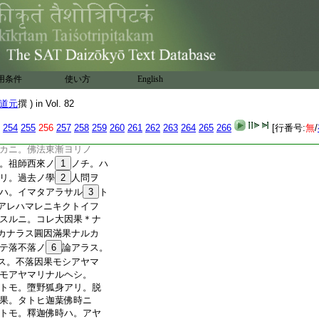
アラス。異ニアラス。前三三
三三ニアラス。過去ノ百丈山
丈山トナレルニアラ
キタチテ。迦葉佛時ノ
モ。曾住此山ノ公案
レ今百丈ノ爲老人道ノ
用条件
使い方
English
ソレ今老人問
21
ノコト
擧
二
。放
過
一著
。落
&K99;
スルヲ
ヲ
スレハ
ヲ
レ
レ
二
一
二
道元
撰 ) in Vol. 82
過去學人問。過去百丈山ノ
落
因果
也
無
。コノ問。マ
ルヤ
ニ
タ
ヤ
254
255
256
257
258
259
260
261
262
263
264
265
266
[行番号:
無
/
二
一
スヘカラス。ソノユ
カニ。佛法東漸ヨリノ
。祖師西來ノ
1
ノチ。ハ
リ。過去ノ學
2
人問ヲ
ハ。イマタアラサル
3
ト
アレハマレニキクトイフ
スルニ。コレ大因果＊ナ
カナラス圓因滿果ナルカ
テ落不落ノ
6
論アラス。
ス。不落因果モシアヤマ
モアヤマリナルヘシ。
トモ。墮野狐身アリ。脱
果。タトヒ迦葉佛時ニ
トモ。釋迦佛時ハ。アヤ