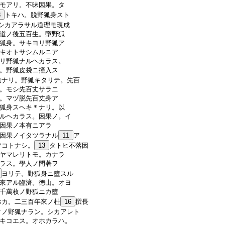
モアリ。不昧因果。タ
8
トキハ。脱野狐身スト
シカアラサル道理モ現成
道ノ後五百生。墮野狐
狐身。サキヨリ野狐ア
キオトサシムルニア
リ野狐ナルヘカラス。
。野狐皮袋ニ撞入ス
道ナリ。野狐キタリテ。先百
。モシ先百丈サラニ
。マヅ脱先百丈身ア
狐身スヘキ＊ナリ。以
ルヘカラス。因果ノ。イ
因果ノ本有ニアラ
因果ノイタツラナル
11
ア
ツコトナシ。
13
タトヒ不落因
ヤマレリトモ。カナラ
ラス。學人ノ問著ヲ
ヨリテ。野狐身ニ墮スル
來アル臨濟。徳山。オヨ
千萬枚ノ野狐ニカ墮
ホカ。二三百年來ノ杜
16
撰長
クノ野狐ナラン。シカアレト
キコエス。オホカラハ。