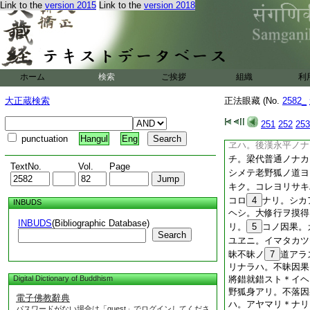
Link to the
version 2015
Link to the
version 2018
丈山ト。一ニ
19
20
ニアラス。後
キタリテ。而今ノ百
ス。イマノ百丈山サ
百丈山ニアラサレト
アリ。爲學人道。ソ
ホーム
検索
ご挨拶
組織
利
コトシ。因學人問。
シ。擧
一不
得
スレハ
レ
レ
大正蔵検索
正法眼藏 (No.
2582_
在
第二
ナリ。
スル
ニ
一
大修行底
人。還
ノ
テ
251
252
253
コトニ卒爾ニ容易會
punctuation
Hangul
Eng
ヱハ。後漢永平ノナ
チ。梁代普通ノナカ
TextNo.
Vol.
Page
シメテ老野狐ノ道ヨ
キク。コレヨリサキ
コロ
4
ナリ。シカ
INBUDS
ヘシ。大修行ヲ摸得
INBUDS
(Bibliographic Database)
リ。
5
コノ因果。
Search
ユヱニ。イマタカツ
昧不昧ノ
7
道アラ
リナラハ。不昧因果
Digital Dictionary of Buddhism
將錯就錯スト＊イヘ
野狐身アリ。不落因
電子佛教辭典
ハ。アヤマリ＊ナリ
パスワードがない場合は「guest」でログインしてくださ