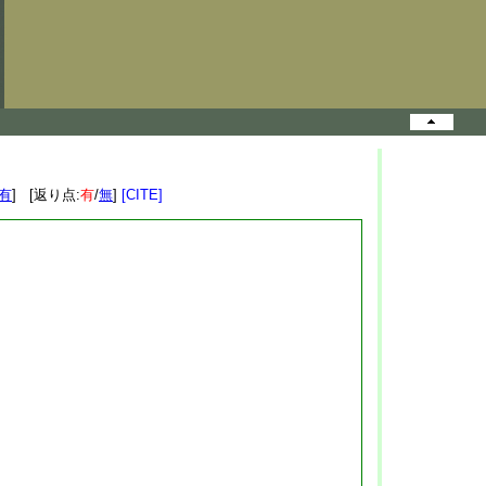
有
] [返り点:
有
/
無
]
[CITE]