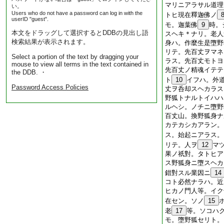
マリニアラサル道理
い。
Users who do not have a password can log in with the
トヒ現在釋迦佛ノ
userID "guest".
モ。迦葉佛
9
時。
本文をドラッグして選択するとDDBの見出し語
スヘキ＊ナリ。老人
検索結果が表示されます。
身ハ。作麼生是墮野
リテ。先百丈ヲマネ
Select a portion of the text by dragging your
ラス。先百丈モトヨ
mouse to view all terms in the text contained in
先百丈ノ精魂イテテ
the DDB. ・
ト
10
イフハ。外
Password Access Policies
丈ヲ呑却スヘカラス
野狐トナルトイハハ
ルヘシ。ノチニ墮野
百丈山。換野狐身ナ
カテカシカアラン。
ス。始起ニアラス。
リテ。人ヲ
12
マ
果ノ祇對。タトヒア
ス野狐身ニ墮スヘカ
錯對スル業因ニ
14
コト必然ナラハ。近
ヒカノ門人等。イク
在セン。ソノ
15
老
17
等。ソコハ
モ。墮野狐セリト。