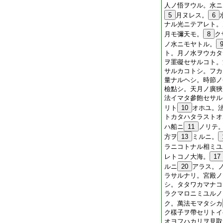
人ノ悟ヲウル。水ニ
5
月ヌレス。
6
ナル光ニテアレト。
月モ彌天モ。
8
ク
ノ水ニモヤトル。
ト。月ノ水ヲウカタ
ヲ罣礙セサルコト。
サルカコトシ。フカ
量ナルヘシ。時節ノ
檢點シ。天月ノ廣狹
法イマタ參飽セサル
リト
10
オホユ。
トカタハタラストオ
ハ船ニ
11
ノリテ
方ヲ
13
ミルニ。
ラニコトナル相ミユ
レトコノ大海。
17
ルニ
20
アラス。
ラサルナリ。宮殿ノ
シ。タタワカマナコ
ラクマロニミユルノ
ク。萬法モマタシカ
ク樣子ヲ帶セリトイ
オヨフハカリヲ見取