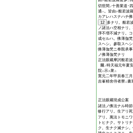
テ
ニ
切世間
十善業道･
ノ
通
。皆由
般若波
ハ
テ
カアレハスナハチ佛
12
多ナリ。般若
ノ諸法ハ空相ナリ。
淨不増不減ナリ。コ
成セルハ。佛薄伽梵
スヘシ。參取スヘシ
佛薄伽梵ニ奉覲承事
ノ佛薄伽梵ナリ
正法眼藏摩訶般若波
爾
時天福元年夏
ノ
院
示
衆
ニ
ス
ニ
寛元二年甲辰春三月
吉峯精舍侍者寮
書
ニ
正法眼藏現成公案
諸法ノ佛法ナル時節
修行アリ。生アリ死
アリ。萬法トモニワ
トヒナク。サトリナ
ク。生ナク滅ナシ。