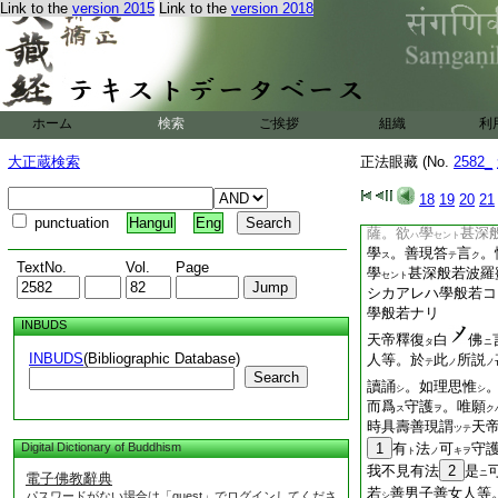
可得。亦有
佛法僧
Link to the
version 2015
Link to the
version 2018
リ
妙法輪
度
有情
ヲ
スル
ノ
念
。告
苾芻
言
ヲ
テ
ニ
ク
蜜
微妙
難
測
ハ
ニ
シ
念ハ。諸法ヲ敬禮ス
ノ般若。コレ敬禮ナ
ホーム
検索
ご挨拶
組織
利
チナミニ施設可得ノ
ユル戒定慧乃至度有
大正蔵検索
正法眼藏 (No.
2582_
無トイフ。無ノ施設
リ。コレ甚深微妙難
18
19
20
21
天帝釋問
具壽善現
テ
punctuation
Hangul
Eng
薩。欲
學
甚深
ハ
セント
學
。善現答
言
。
ス
テ
ク
TextNo.
Vol.
Page
學
甚深般若波羅
セント
シカアレハ學般若コ
學般若ナリ
INBUDS
天帝釋復
白
佛
タ
ニ
INBUDS
(Bibliographic Database)
人等。於
此
所説
テ
ノ
ノ
Search
讀誦
。如理思惟
シ
シ
而爲
守護
。唯願
ス
ヲ
ク
時具壽善現謂
天
ツテ
Digital Dictionary of Buddhism
1
有
法
可
守
ト
ノ
キヲ
我不見有法
2
是
ニ
電子佛教辭典
若
善男子善女人等
パスワードがない場合は「guest」でログインしてくださ
シ