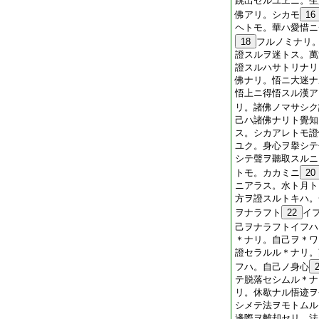
跳出セルユヱニ。生
佛アリ。シカモ
16
ヘトモ。華ハ愛惜ニ
18
フルノミナリ
證スルヲ迷トス。萬
證スルハサトリナリ
佛ナリ。悟ニ大迷ナ
悟上ニ得悟スル漢ア
リ。諸佛ノマサシク
己ハ諸佛ナリト覺知
ス。シカアレトモ證
ユク。身心ヲ擧シテ
シテ聲ヲ聽取スルニ
トモ。カカミニ
20
ニアラス。水ト月ト
方ヲ證スルトキハ。
ヲナラフト
22
イ
己ヲナラフトイフハ
＊ナリ。自己ヲ＊ワ
證セラルル＊ナリ。
フハ。自己ノ身心
テ脱落セシムル＊ナ
リ。休歇ナル悟迹ヲ
シメテ法ヲモトムル
邊際ヲ離却セリ。法