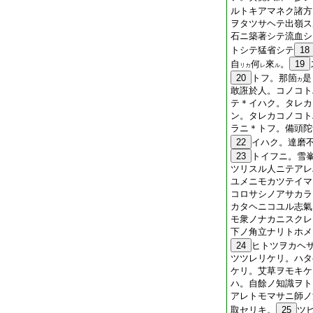
ルトキアマネク諸方
ヲタツサヘテ出嶺ス
石ニ築著シテ流血シ
トシテ猛省シテ
18
自
何
來
。
19
リカ
レ
ル
20
トフ。那箇
是
カ
敢誑於人。コノコト
テ＊イハク。タレカ
ン。タレカコノコト
ラニ＊トフ。備頭陀
22
イハク。達磨
23
トイフニ。雪
ツリスル人ニテアレ
ユメニモカツテイマ
コロサシノアサカラ
カタヘニコユル志氣
モ衆ノナカニスクレ
下ノ角立ナリトホメ
24
ヒトツヲカヘ
ツツレリケリ。ハタ
ケリ。艾草ヲモキケ
ハ。自餘ノ知識ヲト
アレトモマサニ師ノ
取セリキ。
25
ツ