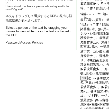
い。
若波羅蜜多
。即
ニ
チ
Users who do not have a password can log in with the
等。＊作＊如所説
ノ
userID "guest".
遠離
。當
知
スルコト
ニ
ル
本文をドラッグして選択するとDDBの見出し語
欲
爲
損害
。
検索結果が表示されます。
ント
ヲ
守護
＊作＊如所
セント
Select a portion of the text by dragging your
諸菩薩
者。無
異
ヲ
シ
ナ
mouse to view all terms in the text contained in
シルヘシ受持讀誦如
the DDB. ・
護般若ナリ。欲守護
先師古佛云
。渾身
Password Access Policies
ク
西南北
風
。一等
ノ
ヲ
滴丁東 コレ佛祖嫡
身般若ナリ。渾他般
リ。渾東西南北般若
釋迦牟尼佛言
。
ハク
般若波羅蜜多
。應
ニ
敬
思惟
般若波羅
シ
スル
10
敬
佛薄伽
スルカ
多
不異
佛薄伽梵
ハ
ナラ
若波羅蜜多
。般若
ニ
梵
。佛薄伽梵
即
ナリ
ハ
故
。舍利子。一切
ニ
波羅蜜多
得
出現
ニ
ルカ
摩訶薩･獨覺･阿羅漢
由
般若波羅蜜多