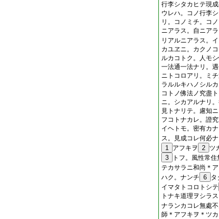
行李シタカヒテ現成
ウレハ。コノ行李シ
リ。コノミチ。コノ
ニアラス。自ニアラ
リアルニアラス。イ
カユヱニ。カクノコ
ルカコトク。人モシ
一法通一法ナリ。遇
ニトコロアリ。ミチ
ラルルキハノシルカ
コトノ佛法ノ究盡ト
ニ。シカアルナリ。
見トナリテ。慮知ニ
フコトナカレ。證究
イヘトモ。密有カナ
ス。見成コレ何必ナ
1
アフキヲ
2
ツ
3
トフ。風性常住
テカサラニ和尚＊ア
ハク。ナンチ
6
タ
イマタトコロトシテ
トナキ道理ヲシラス
ナランカコレ無處不
師＊アフキヲ＊ツカ