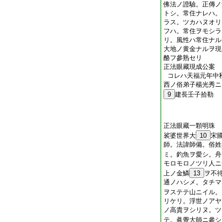
佛法ノ證驗。正傳ノ
トシ。常住ナレハ。
ラス。ツカハヌオリ
フハ。常住ヲモシラ
リ。風性ハ常住ナル
大地ノ黄金ナルヲ現
酪フ參熟セリ
正法眼藏現成公案
コレハ天福元年中
西ノ俗弟子楊光秀ニ
9
建長壬子拾勒
正法眼藏一顆明珠
裟婆世界大
10
宋
師。法諱師備。俗姓
ミ。釣魚ヲ愛シ。舟
モロモロノツリ人ニ
上ノ金鱗
13
ヲ不
通ノハシメ。タチマ
ヲステテ山ニイル。
リケリ。浮世ノアヤ
ノ高貴ヲシリヌ。ツ
テ。眞覺大師ニ參シ