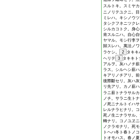
スルトキ。スミヤカ
ニノリテユクニ。目
ミレハ。キシノウツ
タシクフネニツクレ
シルカコトク。身心
肯スルニハ。自心自
ヤマル。モシ行李ヲ
歸スレハ。萬法ノワ
ラケシ。
2
タキキ
ヘリテ
3
タキキト
アルヲ。灰ハノチ薪
ラス。シルヘシ薪ハ
キアリノチアリ。前
後際斷セリ。灰ハ灰
リ先アリ。カノ薪ハ
ラニ薪トナラサルカ
ノチ。サラニ生トナ
ノ死ニナルトイハサ
レルナラヒナリ。コ
死ノ生ニナラサル。
轉ナリ。コノユヱニ
ノクラヰナリ。死モ
トヘハ冬ト春トノコ
トオモハス。春ノ夏