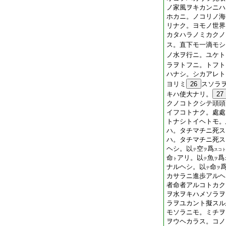
ノ家風ヲキカンニハ
ホカニ。ノコリノ海
リナク。ヨモノ世界
カタハラノミカクノ
ス。直下モ一滴モシ
ノ水ヲ行ニ。ユケト
ラヲトフニ。トフト
ハナシ。シカアレト
ヨリミ
26
スソラ
キハ使大ナリ。
27
クノコトクシテ頭頭
イフコトナク。處處
トナシトイヘトモ。
ハ。タチマチニ死ス
ハ。タチマチニ死ス
ヘシ。以
空
爲
テ
ヲ
スコト
命
アリ。以
魚
爲
ト
テ
ヲ
ナルヘシ。以
命
テ
ヲ
カサラニ進歩アルヘ
者命者アルコトカク
ヲ水ヲキハメソラヲ
ラヲユカント擬スル
モソラニモ。ミチヲ
ヲウヘカラス。コノ