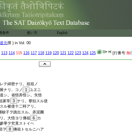
用条件
使い方
English
道元
撰 ) in Vol. 00
113
114
115
116
117
118
119
120
121
122
123
124
125
[行番号:
無
/
レテ綿密ナリ。祖祖ノ
展ナリ。コノ
1
ユヱニ
道シ。省悟弄悟シ。失悟
祖家常
3
ナリ。擧拈スル使
スル被使十二時アリ。
關棙子ヲ跳出スル。弄泥團
リ。大悟ヨリ佛祖
6
カ
參學ヲ究竟ストイヘ
悟ヲ
8
佛祖トセルニハア