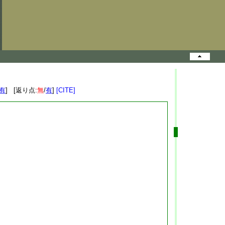
有
] [返り点:
無
/
有
]
[CITE]