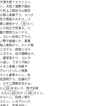
ヲ渾大悟＊ナリトニハ
ハ。大悟ノ邊際ヲ跳出
リ向上ニ跳出スル面目
人根ニ多般アリ。イハク
生ヲ透脱スルナリ。イ
際ニ體究ナリ。
9
イハ
シテ自己ヲ究竟ス。イ
髓ヲ體究スル＊ナリ。
。コレハ生知ニアラス。
ノ際ヲ超越シテ。遮裏
知ニ無拘ナリ。イハク無
ニヨラス。經卷ニヨラ
ニヨラス。自ヲ撥轉セス。
。露堂堂ナリ。コレラ
ト認シ。フタツヲ鈍ト
トモニ多般ノ功業ヲ
アレハイツレノ情無
ラント參學スヘシ。生
生證明アリ。生修行ア
。ステニ調御丈夫ナル。
稱シ
11
キタレリ。悟ヲ拈來
＊ユヱニ
13
カクノ
14
コトシ。
ナルヘシ。拈悟ノ學ナ
コトシ。シカアレハス
大悟ス。百草ヲ拈シ