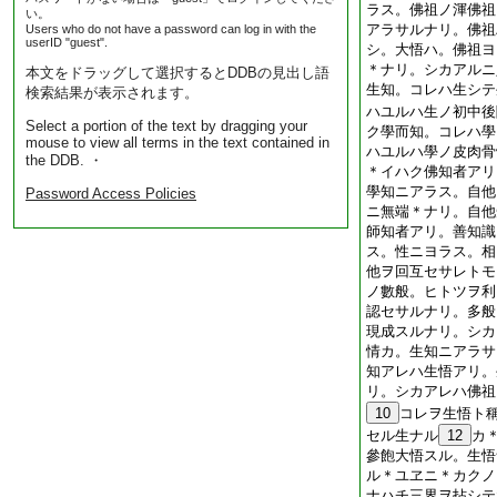
ラス。佛祖ノ渾佛祖
い。
アラサルナリ。佛祖
Users who do not have a password can log in with the
userID "guest".
シ。大悟ハ。佛祖ヨ
＊ナリ。シカアルニ
本文をドラッグして選択するとDDBの見出し語
生知。コレハ生シテ
検索結果が表示されます。
ハユルハ生ノ初中後
Select a portion of the text by dragging your
ク學而知。コレハ學
mouse to view all terms in the text contained in
ハユルハ學ノ皮肉骨
the DDB. ・
＊イハク佛知者アリ
學知ニアラス。自他
Password Access Policies
ニ無端＊ナリ。自他
師知者アリ。善知識
ス。性ニヨラス。相
他ヲ回互セサレトモ
ノ數般。ヒトツヲ利
認セサルナリ。多般
現成スルナリ。シカ
情カ。生知ニアラサ
知アレハ生悟アリ。
リ。シカアレハ佛祖
10
コレヲ生悟ト
セル生ナル
12
カ
參飽大悟スル。生悟
ル＊ユヱニ＊カクノ
ナハチ三界ヲ拈シテ