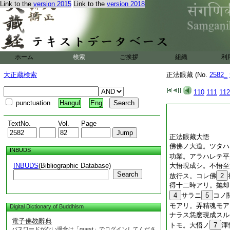
Link to the
version 2015
Link to the
version 2018
ホーム
検索
ご挨拶
組織
利
大正蔵検索
正法眼藏 (No.
2582_
110
111
112
punctuation
Hangul
Eng
TextNo.
Vol.
Page
正法眼藏大悟
佛佛ノ大道。ツタハ
INBUDS
功業。アラハレテ平
INBUDS
(Bibliographic Database)
大悟現成シ。不悟至
Search
放行ス。コレ佛
2
得十二時アリ。抛却
4
サラニ
5
コノ
モアリ。弄精魂モア
Digital Dictionary of Buddhism
ナラス恁麽現成スル
電子佛教辭典
トモ。大悟ノ
7
渾
パスワードがない場合は「guest」でログインしてくださ