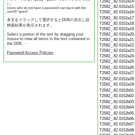
T2582_.82.0152a14
い。
T2582_.82.0152a15
Users who do not have a password can log in with the
userID "guest".
T2582_.82.0152a16
T2582_.82.0152a17
本文をドラッグして選択するとDDBの見出し語
T2582_.82.0152a18
検索結果が表示されます。
T2582_.82.0152a19
Select a portion of the text by dragging your
T2582_.82.0152a20
mouse to view all terms in the text contained in
T2582_.82.0152a21
the DDB. ・
T2582_.82.0152a22
T2582_.82.0152a23
Password Access Policies
T2582_.82.0152a24
T2582_.82.0152a25
T2582_.82.0152a26
T2582_.82.0152a27
T2582_.82.0152a28
T2582_.82.0152a29
T2582_.82.0152b01
T2582_.82.0152b02
T2582_.82.0152b03
T2582_.82.0152b04
T2582_.82.0152b05
T2582_.82.0152b06
T2582_.82.0152b07
T2582_.82.0152b08