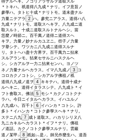
:
得ナルヘキ。ノコリアラサルヲ道取スル
:
＊トキハ。祇道得八九成＊ナリ。イフ意旨ノ
:
參學ハ。タトヒ十成＊ナリトモ。道未盡ナル
:
力量ニテアラ
2
ハ。參究ニアラス。道得ハ八
:
九成＊ナリトモ。道取スヘキヲ。八九成ニ道
:
取スルト。十成ニ道取スルトナルヘシ。當
:
恁麼ノ時節ニ。百千萬ノ道得ニ道得スヘ
:
キヲ。力量ノ妙ナルカユヱニ。些子ノ力量
:
ヲ擧シテ。ワツカニ八九成ニ道得スルナ
:
リ。タトヘハ盡十方界ヲ。百千萬力ニ拈來
:
スルアランモ。拈來セサルニハスクルヘ
:
シ。シカアルヲ一力ニ拈來センハ。ヨノツ
:
ネノ力量ナルヘカラス。イマ八九成ノ
3
コ
:
コロカクノコトシ。シカアルヲ佛祖ノ祇
:
道得八九成ノ道ヲ
4
キキテハ。道得十成ナ
:
ルヘキニ。道得イタラスシテ。八九成ト＊イ
:
フト會取ス。佛法
5
モシ＊カクノコトクナ
:
ラハ。今日ニイタルヘカラス。イハユルノ
:
八九成ハ。百千ト
6
イハンカ＊コトシ。許
:
多ト＊イハンカ＊コトク參學スヘキ＊ナリ。
:
ステニ八九
7
成ト道取ス。ハカリシリヌ八
:
九ニカキルヘカラスト＊イフ＊ナリ。佛祖
:
ノ道話。カクノコトク參學スルナリ。雲巖
:
道ノ某甲
8
祇
如
是
。師兄作麼生ハ。道吾
シ
シ
ノ
レ