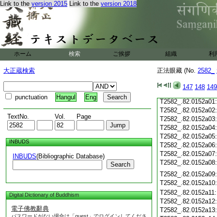
Link to the
version 2015
Link to the
version 2018
T2582_.82.0151c19
T2582_.82.0151c20
T2582_.82.0151c21
T2582_.82.0151c22
T2582_.82.0151c23
T2582_.82.0151c24
ホーム
検索
ご挨拶
組織
利
T2582_.82.0151c25
T2582_.82.0151c26
大正蔵検索
正法眼藏 (No.
2582_
T2582_.82.0151c27
T2582_.82.0151c28
147
148
149
T2582_.82.0151c29
punctuation
Hangul
Eng
T2582_.82.0152a01
T2582_.82.0152a02
TextNo.
Vol.
Page
T2582_.82.0152a03
T2582_.82.0152a04
T2582_.82.0152a05
INBUDS
T2582_.82.0152a06
T2582_.82.0152a07
INBUDS
(Bibliographic Database)
T2582_.82.0152a08
Search
T2582_.82.0152a09
T2582_.82.0152a10
T2582_.82.0152a11
Digital Dictionary of Buddhism
T2582_.82.0152a12
電子佛教辭典
T2582_.82.0152a13
パスワードがない場合は「guest」でログインしてくださ