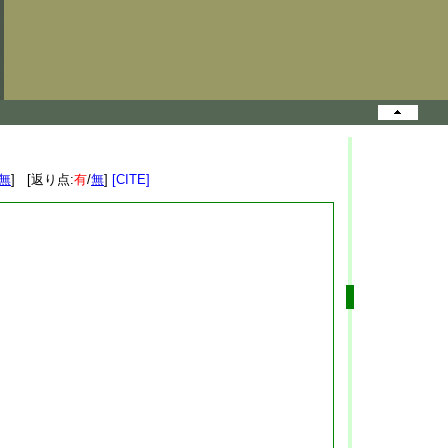
無
] [返り点:
有
/
無
]
[CITE]