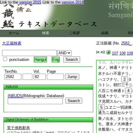
コノ道理。
39
ヨ
Link to the
version 2015
Link to the
version 2018
ユル運水トハ。水ヲ
作自爲アリ。他作教
シム。＊コレ＊スナ
コトハ有時＊ナリト
レ神通ナリ。人ノ
ホーム
検索
ご挨拶
組織
利
ノ廢スルニアラス。
大正蔵検索
正法眼藏 (No.
2582_
107
108
109
punctuation
Hangul
Eng
ラス。人ハシラサレ
水ノ。神通＊ナリト
TextNo.
Vol.
Page
水ナルハ不退ナリ。
ハコフナリ。
2
タ
コトシ。朝打三千ニ
INBUDS
八百ニモ神通ト
4
INBUDS
(Bibliographic Database)
現成＊ナリ。マコト
Search
ヲ見聞スルハ。カナ
5
ユヱニ一切諸佛
通力ニ成就セルナリ
乘ノ出水。タトヒ小
Digital Dictionary of Buddhism
モ。運水ノ大神通ナ
電子佛教辭典
水般柴ハ。イマタス
パスワードがない場合は「guest」でログインしてくださ