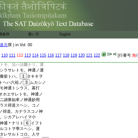
クヨク參究スヘシ。
40
イハ
運載シ＊キタルナリ。自
他アリ
41
テ。水ヲ運載セ
ハナ神通佛＊ナリ。シル
42
イヘトモ。神通ハ＊コ
43
シラサルニハ。ソノ法
用条件
使い方
English
44
ソノ法ノ滅スルニア
道元
撰 ) in Vol. 00
110
111
112
113
114
115
116
117
118
119
120
121
122
[行番号:
無
/
トモ。法ハ法爾ナリ。運
シラサレトモ。神通ノ運
搬柴トハ。
1
タキキヲ
トヘハ六祖ノ
3
ムカシノ
モ神通トシラス。暮打
オホエサレトモ。神通ノ
ニ諸佛如來ノ神通妙用
ラス得道スヘシ。コノ
ノ得道。カナラスコノ神
。シカアレハイマ小
神通＊ナリト
6
イフト
ルコトヲ學スヘシ。運
タレサルトコロ。人サ