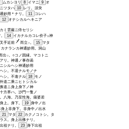
7
ムカシヨリ
8
イマニ
9
オ
ニツタハ
10
レリ。須臾
通妙用＊ナリ。
11
コレハ
12
オナシカルヘキニア
カミ雲巖ニ侍セリシ
フ。
14
イカナルカコレ价子
神
カ
叉手近前
而立
。
15
マタ
ツ
イカナランカ神通妙用。洞山
而出
。○コノ因縁。マコトニ
ツ
アリ。神通ノ事存函
ニシルヘシ神通妙用
ヘシ。不退ナルモノナ
ヘシ。不進ナル
18
モノ
外道二乘ニヒトシカル
佛道ニ身上身下ノ神
十方界ハ。沙門一隻ノ
。八海。乃至性海。薩婆若
身上。身下。
19
身中ノ出
非身上非身下。非身中ノ出水
21
マタ
22
カクノコトシ。タ
ラス。身上出佛ナリ。
出祖ナリ。
23
身下出祖