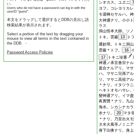
シオカス。ユヱニ
い。
Users who do not have a password can log in with the
ヨフ。コレヨリカレ
userID "guest".
モ退轉セサルハ。神
本文をドラッグして選択するとDDBの見出し語
大神通ナリ。小小ト
検索結果が表示されます。
ラス
洞山悟本大師。ソノ
Select a portion of the text by dragging your
トキ。雲巖
13
ト
mouse to view all terms in the text contained in
the DDB. ・
通妙用。トキニ洞山
雲巖＊トフ。
16
Password Access Policies
17
トキニ珍重
神通ノ承言會宗ナル
蓋合ナルアリ。マサ
ハ。マサニ兒孫アル
リ。マサニ高祖アル
＊ナリ。イタツラニ
ヘキトオモハサレ。
變神通アリ。イマ盡
眞實體＊ナリ。九山
海水。シカシナカラ
水ナリ。
20
マタ
＊ナリ。乃至出火モ
タ水火風等ノミニア
身下出佛ナリ。身上