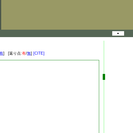
有
] [返り点:
有
/
無
]
[CITE]