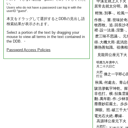
中溪玄就上人下火
い。
居常去就太分明。路
Users who do not have a password can log in with the
userID "guest".
輕無
別事
。松風
二
一
本文をドラッグして選択するとDDBの見出し語
作務
。嘗
世味於奇
一
二
検索結果が表示されます。
牧西牧。追
回長沙
二
裡
設一法過
涅槃
一
二
一
Select a portion of the text by dragging your
麽三味不思議
。元
mouse to view all terms in the text contained in
一
the DDB. ・
得
大機大用
底消息
二
一
勝熱善知識。祖佛相
Password Access Policies
見龍田公座元下火
明應九年庚申八
月二十六日亡
火把
佛之一字即心
打云
秋風
何處去。青山
一
陂浩渺氣宇坤乾。握
非也打。横
拈集雲
二
翻
萬年歡
作
少林
二
一
二
塵塵妙莊嚴土。歩歩
脚眼。照
破三千大
二
電光石火絶
攀縁
二
一
高源球公座元下火
火把打
二