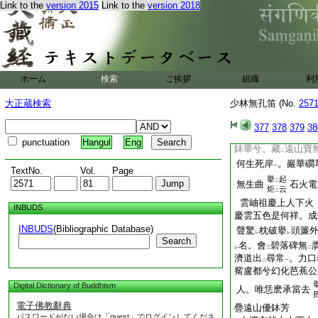
Link to the
version 2015
Link to the
version 2018
少林無孔笛卷之三
東陽和尚少林無孔笛
侍者某等編集
遠孫元貞校定
ホーム
検索
ご挨拶
組織
利
佛事下
處綱主宗上人秉炬
大正蔵検索
少林無孔笛 (No.
257
投子主盟宗道者。再
出轉身句。杜宇一
377
378
379
38
假
修持
。紫羅帳
レ
二
一
punctuation
Hangul
Eng
鉢華兮。藏
遠山寶
二
何生死岸
。巖華磵
一
TextNo.
Vol.
Page
擧
起
二
無生曲
石火電
炬
云
二
雲岫祖慶上人下火
INBUDS
慶雲五色是何祥。
INBUDS
(Bibliographic Database)
聲驚
枕破擧
頭簾
レ
レ
Search
名。會
碧落碑無
レ
三
二
濟道出
尋常
。力口
二
一
觜盧都兮幻化芭蕉公
Digital Dictionary of Buddhism
人。唯恁麽承當去
電子佛教辭典
疊遠山優鉢芳
パスワードがない場合は「guest」でログインしてくださ