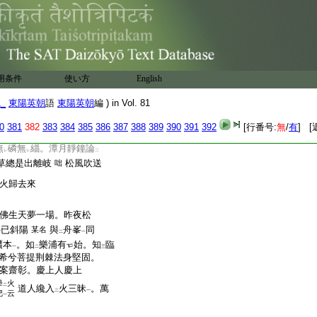
卷之四
用条件
使い方
English
1_
東陽英朝
語
東陽英朝
編 ) in Vol. 81
來今日見
闍梨
。黄金鑄
二
一
聲殘月枝
平常朴實弗
某名
0
381
382
383
384
385
386
387
388
389
390
391
392
[行番号:
無
/
有
] [
兮撒
大明珠
。中
規中
矩烏
二
一
レ
レ
無
磷無
緇。潭月靜鐘論
レ
レ
二
草總是出離岐
松風吹送
咄
火歸去來
佛生天夢一場。昨夜松
外已斜陽
與
舟峯
同
某名
二
一
贋本
。如
樂浦有
始。知
臨
一
二
三
希兮菩提荆棘法身堅固。
案齋彰。慶上人慶上
擧
火
二
道人纔入
火三昧
。萬
二
一
把
云
一