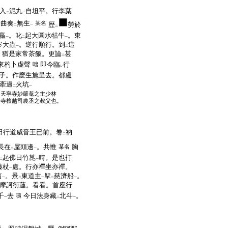
入
泥丸
自坦平。行李葉
二
一
一曲奏
無生
某名
歴
勞於
二
一
二
羸
。叱
起大圓水牯牛
。東
一
二
一
岑大蟲
。逆行順行。到
這
一
二
。猶是家常茶飯。更論
甚
二
來杓卜虚聲
即今臨
行
咄
レ
子。作麽生施呈去。都盧
牽過
火坑
二
一
天寧寺妙嚴菴之主少林
寺檀越司農丞之叔父也。
田行道威音王已前。卷
衲
二
長在
屋頭邊
。共惟
胸
某名
二
一
起佛日竹箆
時。是也打
二
一
藤杖
處。行亦禪坐亦禪。
一
笛
。景
東道主
挐
慈濟船
。
一
二
一
二
一
摩訶衍蓮。看看。首座行
千
去
今日法身藏
北斗
。
咦
一
二
一