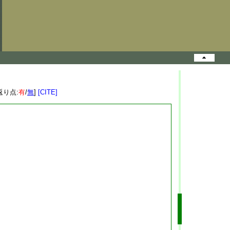
返り点:
有
/
無
]
[CITE]