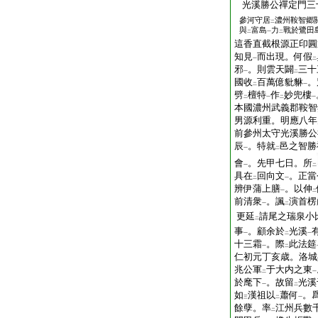
光溪勝公禪定門三
參河守居
濃州鞍智郷
二
與
富島
力
戰於鷺田
二
一
二
這香直截根源正印圓
知見
而出現。何假
一
二
邪
。則雲天闢
三十
一
二
國收
百萬億豼貅
。
二
一
劈
檀特
作
妙兜樓
二
一
二
一
本國濃州武義郡鞍智
男源利重。明應八年
前參州太守光溪勝公
辰
。特就
邑之智勝
一
二
會
。先甲七日。所
一
二
具在
回向文
。正當
二
一
辨伊蒲上膳
。以伸
一
二
前清衆
。諷
演首楞
一
二
更延
請尾之瑞泉小
二
事
。顧余於
光溪
一
二
一
十三霜
。際
此法筵
一
二
仁初元丁亥歳。洛
兆公軍
于大内之東
二
一
於麾下
。故留
光溪
一
二
如
漢祖以
蕭何
。
三
二
一
餘孽。率
江州兵數
二