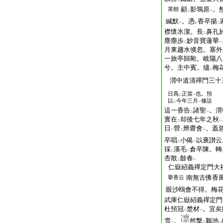
二
顧
影鴒原
。
英朝
二
一
緘默
。憑
香卒揚
一
レ
二
襟懷氷潔。長
鼻孔
二
塵塵歩
妙音寶蓮華
二
一
月東趨水倏忽。塞外
一旅亭歸歟。岐陽八
兮。主中賓。燼
梅
二
渭中道清禪門三十
日爲
正當
也。預
二
一
以
今年三月
修設
二
一
這一香告
諸聖
。渭
二
一
實在
却後七年之秋
二
一
日
營
辨齋會
。蓋
一
二
一
卒唱
小偈
以褒讃云
二
一
採
溪毛
倉卒陳。轉
二
一
杏散
餘春
二
一
仁嶽紹義禪定門大
南無古佛香
擧香云
眼沙鴎會不得。梅
武庫仁嶽紹義禪定門
杜預冠
楚材
。宜矣
二
一
雪
。
然撃
鵝池
一
二
一