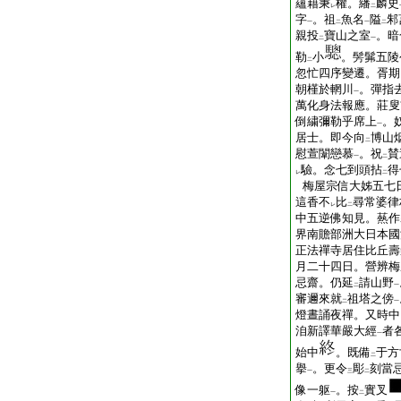
蘊藉秉
權。繙
麟史
レ
二
字
。祖
魚名
隘
邾
一
二
一
二
親投
寶山之室
。暗
二
一
勒
小
。髣髴五陵
二
忽忙四序變遷。胥期
朝槿於輞川
。彈指
一
萬化身法報應。莊叟
倒繍彌勒乎席上
。
一
居士。即今向
博山
二
慰萱闈戀慕
。祝
賛
一
二
驗。念七到頭拈
得
レ
二
梅屋宗信大姊五七
這香不
比
尋常婆律
レ
二
中五逆佛知見。爇作
界南贍部洲大日本國
正法禪寺居住比丘壽
月二十四日。營辨梅
忌齋。仍延
請山野
二
一
審邇來就
祖塔之傍
二
一
燈晝誦夜禪。又時中
洎新譯華嚴大經
者
一
始中
。既備
于方
二
擧
。更令
彫
刻當
一
三
二
像一躯
。按
實叉
一
二