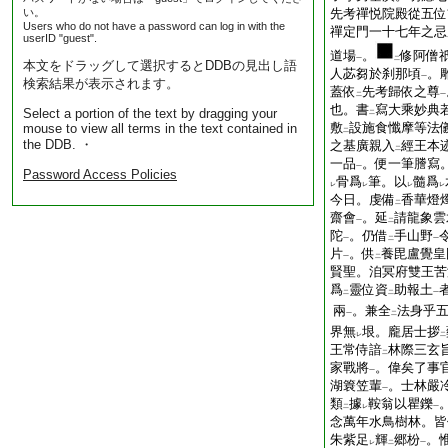
い。
先考禪悦院殿從五位
Users who do not have a password can log in with the
禪定門一十七年之忌
userID "guest".
道場
。
修阿僧
一
二
本文をドラッグして選択するとDDBの見出し語
人苾芻於刹那頃
。
一
検索結果が表示されます。
蓋依
先考歸依之尊
二
一
也。書
寫大乘妙典
Select a portion of the text by dragging your
二
敷
設施食懺摩等法
mouse to view all terms in the text contained in
二
the DDB. ・
之基廣親入
經王本
二
一品
。便一筆謄寫
一
Password Access Policies
骨爲
筆。以
髓爲
レ
レ
レ
レ
今日。虔備
香華燈
二
齋會
。延
請龍象雲
一
二
陀
。仍借
手山野
一
二
一
片
。供
養毘盧覺皇
一
二
賢聖。洎冥府雙王苦
爲
靈位資
助報土
二
二
一
兩
。兼全
法身乎
一
二
界無
垠。龐居士拶
レ
二
王常侍諳
林際三玄
二
家戰將
。偉矣了事
一
湖簔笠輩
。士林嚴
一
類
據
鞍翁以瞿鑠
二
レ
一
念萬年水鳥樹林。皆
朱紫足
輝
郷枌
。
レ
二
一