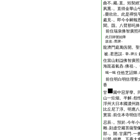
曲不
藏
直。矧契經
レ
レ
夙熏
。直得金華山
一
榮欣欣。此是禪悦
レ
處見
。即今令嗣報
一
聞。㘞。八臂那吒捧
前住瑞泉佛智廣照
此日師號始降
故改
舊牌
二
一
龍濟門庭萬仭開。聖
被
君恩誤
擧
牌云
レ
二
一
住當山勅諡佛智廣照
海崑崙氣呑
佛祖
。
二
一
任他芝詔輝
喝一喝
二
前住明白明信理誓
香
甘
園中惡芽孽。
山一炷烟。半解
怨
二
浮州大日本國濃州路
比丘尼了淳。明應八
實當
前住本寺明信
二
忌辰
。預於
今年小
一
二
雕
刻虚空藏菩薩聖
二
部
。開
甘露門
一
一
二
一
以營
鐵磨。五臺大