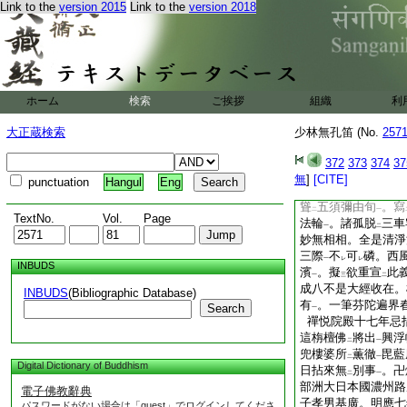
威音已前事
。早梅
Link to the
version 2015
Link to the
version 2018
一
怡公座元大祥忌
。
一
噫山僧二十年前。來
一千指。具
大度
者
二
一
舊話無
由
重論
。
レ
二
一
房老素舊時寃。松
ホーム
検索
ご挨拶
組織
利
一香穿
鼻孔
。毒蛇
二
一
薦妙中全淨禪門書
大正蔵検索
少林無孔笛 (No.
257
維明應戊午歳季秋月
門。實値
七周忌辰
372
373
374
37
二
一
惟夤。罔極之恩叵
無
]
[CITE]
レ
punctuation
Hangul
Eng
誠於硯滴
。類
四大
一
二
聳
五須彌由旬
。寫
二
一
TextNo.
Vol.
Page
法輪
。諸孤脱
三車
一
二
妙無相相。全是清淨
三際
不
可
磷。西
一
レ
レ
INBUDS
濱
。擬
欲重宣
此
一
三
二
成八不是大經收在
INBUDS
(Bibliographic Database)
有
。一筆芬陀遍界
Search
一
禪悦院殿十七年忌
這栴檀佛
將出
興浮
二
一
兜樓婆所
薫徹
毘藍
二
一
Digital Dictionary of Buddhism
日拈來無
別事
。卍
二
一
部洲大日本國濃州路
電子佛教辭典
子孝男基廣。明應七
パスワードがない場合は「guest」でログインしてくださ