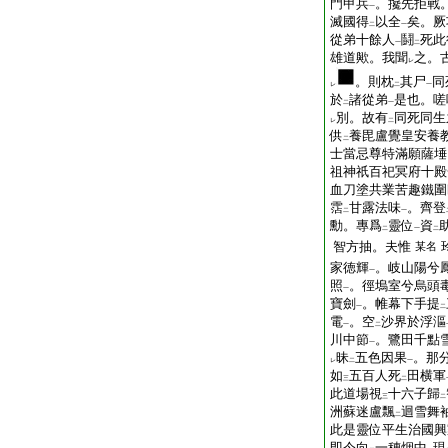
門甲兵
。攙先拒戰
一
滅國得
以全
矣。厥
二
一
從弟十餘人
鬪
死此
一
二
雄道歟。我聞
之。
レ
。則枕
其尸
同
レ
二
一
於
諸從弟
是也。嗟
二
一
別。故有
同死同生
レ
二
供
養毘盧覺皇安養
二
士當忌尊特滿願薩埵
祖神祇百祀冥府十殿
血刀塗共業苦趣鐵圍
霑
甘露法味
。齊登
二
一
勳。專爲
靈位
資
二
一
二
智方抽。夫惟
某名
家徳輝
。岐山陽兮
一
照
。徑塢室兮烏頭
一
寶劍
。帷幕下手提
一
二
電
。空
沙界於浮漚
一
二
川中節
。鷺田千點
一
昧
五色因果
。那
レ
二
一
如
五百人死
田横軍
三
二
此道場視
十六子歸
三
二
洲蘇迷盧飄
迴雪舞
二
此是靈位平生治國興
即今向
一穗烟中
現