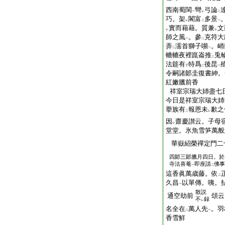
西南蜀閩
彎
弓論
一
レ
二
巧。架
閣富
多景
レ
二
一
實而藉藉。質兼
文
レ
レ
師之風
。參
克符大
一
二
弄
濡首獅子嚬
。峭
二
一
轆轆夜裡崑崙推
兎
二
法筵有
特爲
後昆
下
二
一
令嗣諸郞圭復書紳。
紅嫩臘前香
祥室宗瑞大姉盡七
今日是祥室宗瑞大姉
擧族有
報恩未
歉之
二
レ
因
齋慶讃云。子母
レ
堂堂。氷魚雪笋萬般
華嶽紹榮禪定門二
四郞三郞臘月四日。於
寺法喜菴
即座請
佛事
一
二
這香眞萬歳藤。依
二
久昌
以單傳。咦。
一
散説
通空劫前
頌云
不
録
レ
名全在
萬人先
。羽
二
一
香雪鮮