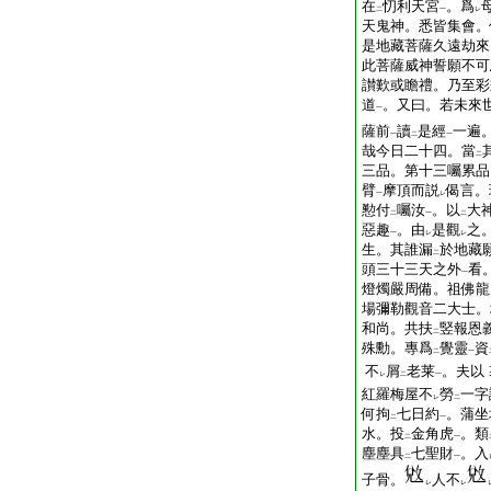
在
忉利天宮
。爲
二
一
レ
天鬼神。悉皆集會。
是地藏菩薩久遠劫來
此菩薩威神誓願不可
讃歎或瞻禮。乃至彩
道
。又曰。若未來
一
薩前
讀
是經
一遍
一
二
一
哉今日二十四。當
二
三品。第十三囑累品
臂
摩頂而説
偈言。
一
レ
懃付
囑汝
。以
大
二
一
二
惡趣
。由
是觀
之
一
レ
レ
生。其誰漏
於地藏
二
頭三十三天之外
看
一
燈燭嚴周備。祖佛
場彌勒觀音二大士。
和尚。共扶
竪報恩
二
殊勳。專爲
覺靈
資
二
一
不
屑
老莱
。夫以
レ
二
一
紅羅梅屋不
勞
一字
レ
二
何拘
七日約
。蒲坐
二
一
水。投
金角虎
。類
二
一
塵塵具
七聖財
。入
二
一
子骨。
人不
レ
レ