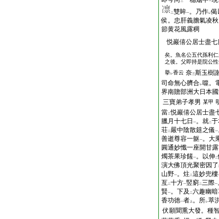
二
一
雙眸
。乃作
偈
二
一
レ
侯。忠肝義膽氣凌秋
節黄花風露稠
悦巖僖公居士盡七
矣。魚名公五代孫利仁
之後。父即持是院公性
奈
斯玉樹
擧
香云
レ
三
司命無心臍合
噬。
レ
界南贍部洲大日本國
三寶弟子孝男
某甲
當
悦巖僖公居士盡
二
臘月十七日
。就
于
一
二
荘
嚴中陰散筵之儀
二
一
善逝尊容一躯
。大
一
圓通妙懺一座開甘露
燭茶果珍饈
。以伸
一
二
演大佛頂光聚密因了
山野
。炷
這妙兜樓
一
二
亙
十方
竪窮
三際
二
一
二
一
賢
。下及
六趣幽暗
一
二
香功徳
者
。所
萃
一
上
レ
伏願聞熏大發。種